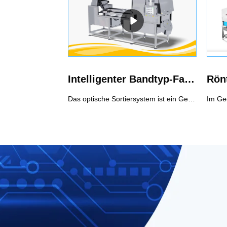
Intelligenter Bandtyp-Farbsortierer
Das optische Sortiersystem ist ein Gerät zum automatischen Aussortieren des fehlerhaften Materials unter Verwendung der optoelektronischen Erkennungstechnologie entsprechend dem Unterschied der optischen Eigenschaften der Materialien.Merkmale des intelligenten Bandtyp-Farbsortierers:1. Ausgestattet mit einem hochauflösenden 5400-Pixel-Vollfarbsensor, hochauflösender Schnappschussfunktion, perfekter Wiederherstellung der wahren Farbe des Materials, 8-facher Vergrößerung von Fotos, ultrahoher linearer Scangeschwindigkeit, Verbesserung der Fähigkeit um kleine Fehler genau zu identifizieren.2. Das intelligente Mehrfachtyp-Easy-Sorting-Algorithmussystem verbessert die parallelen Analyse- und Verarbeitungsfähigkeiten mit Ein-Tasten-Einstellung von Sortiermodi, die mehrere farbunabhängige Sortierungen, positive Sortierungen, umgekehrte Sortierungen, Mehrfachsortierungen usw. realisieren können, so schließlich Erzielen der dauerhaften und stabilen Sortierung mit herausragender Wirkung.3. LED-Kaltlichtquelle mit hoher Helligkeit, schattenfreie Beleuchtung, um eine stabile und dauerhafte Beleuchtungsumgebung zu gewährleisten.4. Effizientes und stabiles Übertragungssystem, bequem für den Riemenwechsel, gut zum Schutz zerbrechlicher Materialien, mit breitem Einsatzbereich und hoher Nettoauswahlrate.