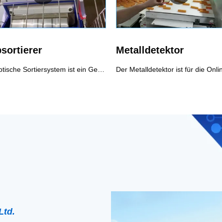
sortierer
Metalldetektor
Das optische Sortiersystem ist ein Gerät zum automatischen Aussortieren des fehlerhaften Materials unter Verwendung der optoelektronischen Erkennungstechnologie entsprechend dem Unterschied der optischen Eigenschaften der Materialien.Abhängig von den verwendeten Sensortypen und der softwaregesteuerten Intelligenz des Bildverarbeitungssystems können optische Sortierer Farbe, Größe und Form von Objekten erkennen und Objekte mit benutzerdefinierten Annahme-/Ablehnungskriterien vergleichen, um fehlerhafte Produkte zu identifizieren und zu entfernen und Fremdmaterial (FM) aus der Produktionslinie oder zum Trennen von Produkten verschiedener Qualitäten oder Materialarten.
Ltd.