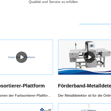
Qualität und Service zu erfüllen.
sortierer-Plattform
Funktionen der Farbsortierer-Plattform1 Automatisches LernenAutomatische Modellierung, Anpassung an die optimale Klassifizierungsmethode, einfache Bedienung, Bereitstellung der besten und wirtschaftlichsten Sortierlösung für Kunden2 Automatische KorrekturDurch die dynamische Bildkalibrierung in Echtzeit kann die Stabilität und Entstörungsleistung des Geräts erheblich verbessert werden3 ParametereinstellungDer Farbsortierer kann Materialien gemäß der Sortierregel automatisch berechnen, intelligent identifizieren und sortieren. Benutzer können Farbe, Form, Größe und Defektbereich von Materialien frei auswählen und definieren und das optimale Sortierschema durch intelligente automatische Steuerungstechnologie automatisch beurteilen und genau anpassen.4 Intelligente Cloud-SteuerungBenutzer können die Probleme der Lichtquelle und der elektrischen und mechanischen Kalibrierung, der Online-Erkennung des Produktbetriebs, der Datenerfassung, der Online-Anleitung usw. fernsteuern, bedienen und warten, Software-Upgrades durchführen, diagnostizieren und lösen maximalen Umfang.5 Sortierung nach Form und GrößeDurch einen mehrdimensionalen Koordinatenalgorithmus kann der Farbsortierer die subtilen Formunterschiede von Materialien intelligent identifizieren, um Materialien verschiedener Formkategorien wie Größe, Länge, Präzision, quadratisch, einfach und doppelt zu klassifizieren.