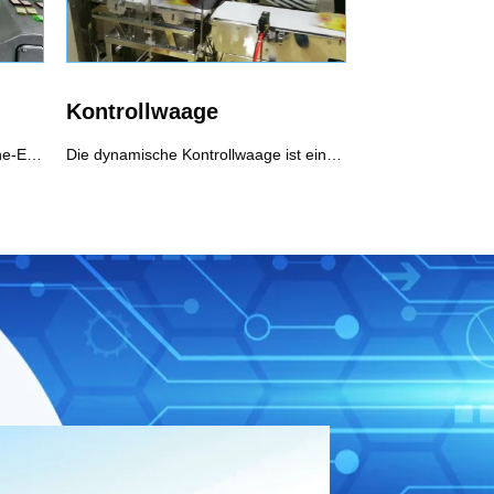
Kontrollwaage
Der Metalldetektor ist für die Online-Erkennung von verpackten und unverpackten Produkten geeignet und erkennt Eisenmetallverunreinigungen (Fe), Nichteisenmetallverunreinigungen (Kupfer, Aluminium) und Edelstahl, um zu verhindern, dass sie in das Produkt gelangen.Empfohlene Verwendung des Metalldetektors1. Frequenzauswahlfunktion, zwei Frequenzen können ausgewählt werden, um zu verschiedenen Produkten zu passen2. Dual-Erkennungssystem stellt sicher, dass Fe und Sus die beste Empfindlichkeit erreichen3. Die Auto-Balance-Funktion sorgt für eine stabile Erkennung
Die dynamische Kontrollwaage ist eine automatische Maschine zur Überprüfung des Gewichts von verpackten Waren mittels Sensor- und digitaler Signalverarbeitungstechnologie. Ein Hochgeschwindigkeits-Kontrollwaagensystem überprüft das Gewicht von Produkten, während es sich mit hoher Geschwindigkeit bewegt, und weist alle Produkte zurück, die über oder unter dem eingestellten Gewicht liegen. Es wird häufig in der Pharma-, Lebensmittel-, Körperpflege- und Leichtindustrie zur Inline-Gewichtskontrolle eingesetzt, um die Produktqualität sicherzustellen.Empfohlener Einsatz von Kontrollwaagensystemen1. Prüfung auf unter-/übergewichtige Packstücke, Einhaltung der Fertigpackmittelverordnung2. Überprüfung auf fehlende Komponenten, um die Vollständigkeit des Produkts sicherzustellen3. Qualitätskontrolle, Gewichtsdaten jedes Produkts werden aufgezeichnet4. Klassifikation der Produkte nach Gewicht5. Realisierung einer Rückkopplungsschleife für Gewichtsinformationen, Optimierung der Abfüll- und Dosierprozesse