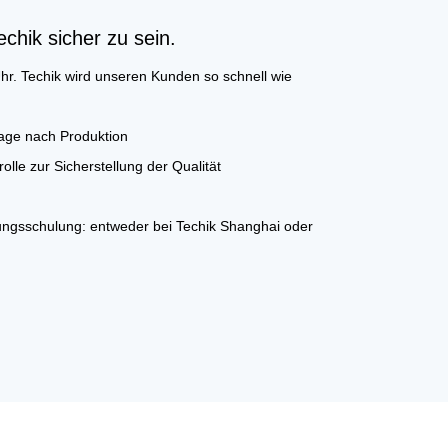
echik sicher zu sein.
hr. Techik wird unseren Kunden so schnell wie
tage nach Produktion
olle zur Sicherstellung der Qualität
ngsschulung: entweder bei Techik Shanghai oder
neiderte Lösung kann basierend auf den
ge und der Produktionsliniensituation des Kunden
, effizient, Kunde zuerst. (A. Einjährige Garantie
e-Support und professionelle Videoanleitung)
/C, Details können besprochen werden.