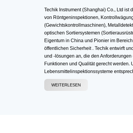
Techik Instrument (Shanghai) Co., Ltd ist 
von Röntgeninspektionen, Kontrollwägun
(Gewichtskontrollmaschinen), Metalldete
optischen Sortiersystemen (Sortierausrüst
Eigentum in China und Pionier im Bereic
öffentlichen Sicherheit . Techik entwirft u
und -lösungen an, die den Anforderungen 
Funktionen und Qualität gerecht werden. 
Lebensmittelinspektionssysteme entsprec
Managementsystemen CE, ISO9001, ISO
WEITERLESEN
Standards OHSAS18001, was Ihnen große
Vertrauen vermittelt.
Mit jahrelanger Erfahrung in den Bereich
Metalldetektion und optische Sortiertechno
grundlegende Mission von Techik darin, d
Kunden mit technologischer Exzellenz, ei