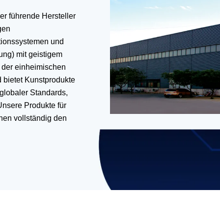
der führende Hersteller
gen
ktionssystemen und
ung) mit geistigem
h der einheimischen
nd bietet Kunstprodukte
globaler Standards,
Unsere Produkte für
hen vollständig den
14001 und den
s Vertrauen und
en Röntgeninspektion,
logie besteht die
ie Bedürfnisse jedes
ner starken