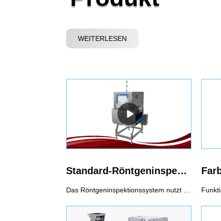
WEITERLESEN
Standard-Röntgeninspektionssystem
Farb
Das Röntgeninspektionssystem nutzt die Durchdringungskraft von Röntgenstrahlen, um Kontaminationen zu erkennen. Es kann eine vollständige Palette von Fremdkörperprüfungen durchführen, einschließlich metallischer und nichtmetallischer Fremdkörper (Glas, Keramik, Stein, Knochen, Hartgummi, Hartplastik usw.). Es kann metallische, nichtmetallische Verpackungen und Konserven prüfen, und das Prüfergebnis wird nicht durch Temperatur, Feuchtigkeit, Salzgehalt usw. beeinflusst.Empfohlener Einsatz von Röntgeninspektionssystemen1. Nicht nur Metallverunreinigungen, sondern auch andere Nichtmetalle wie Steine, Keramik, Glas.2. In Aluminiumfolie verpackte Lebensmittel und in Metall verpackte Lebensmittel3. Lebensmittel mit hohem Salzgehalt, z. B. Gurken, die eine starke Produktwirkung haben4. Konserven5. Hohe Anforderungen an die Inspektion von SUS6. Fehlererkennung, z. B. Tablet-Defekt.