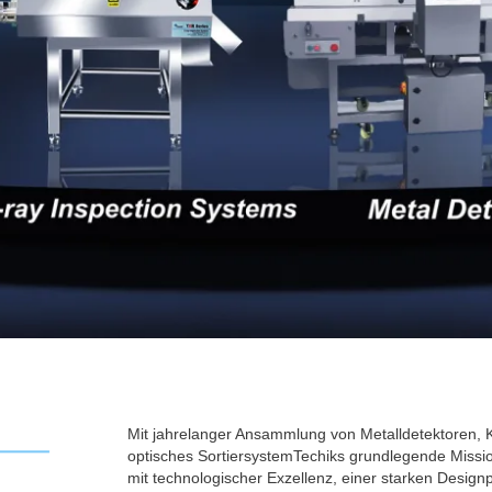
Mit jahrelanger Ansammlung von Metalldetektoren, 
optisches Sortiersystem
Techiks grundlegende Missio
mit technologischer Exzellenz, einer starken Design