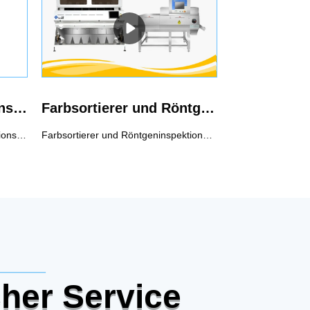
Dual-Energy-Röntgeninspektionssystem für Restknochen in der Lebensmittelindustrie
Farbsortierer und Röntgenprüfsystem Intelligente Produktionslinie für Kürbiskerne
Das Dual-Energy-Röntgeninspektionssystem für Restknochen von Techik ist eine hochmoderne Lösung für die Lebensmittelindustrie und gewährleistet höchste Standards der Lebensmittelsicherheit und Qualitätskontrolle. Aufgrund seiner Hochenergie- und Niedrigenergietechnologien kann es die Inspektion von Produkten mit geringer Dichte durchführen und eine bessere Inspektionsleistung für überlappende und unebene Produkte erzielen, was mit früheren Röntgeninspektionstechnologien nicht möglich ist.Es kann Restknochen in Huhn, Schwein, Lamm, Rind usw. erkennen und aussortieren.
Farbsortierer und Röntgeninspektionssystem Intelligente Produktionslinie für Kürbiskerne mit dem Ziel, eine arbeitsfreie Produktionslinie zu erreichen.Diese Lösung ist eine Kombination aus Farbsortierer und Röntgeninspektionssystem, die eine breitere Palette von Kontaminanten erreichen kann.Verunreinigungen: Farbunterschiede, kaputt, Wurmlöcher, leer, Holzstäbchen, Zigarette, Stein, dünne Glassplitter, kleine Metallverunreinigungen usw.
her Service