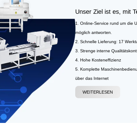
Unser Ziel ist es, mit T
1. Online-Service rund um die U
möglich antworten.
2. Schnelle Lieferung: 17 Werk
3. Strenge interne Qualitätskontr
4. Hohe Kosteneffizienz
5. Komplette Maschinenbedienu
über das Internet
6. OEM-Service. Eine maßgesch
WEITERLESEN
Produktinformationen, der Anfra
erstellt werden.
7. Kundendienstpolitik: Pünktlich
(lebenslanger Service) B. Onlin
8. Zahlungsbedingungen T/T, L