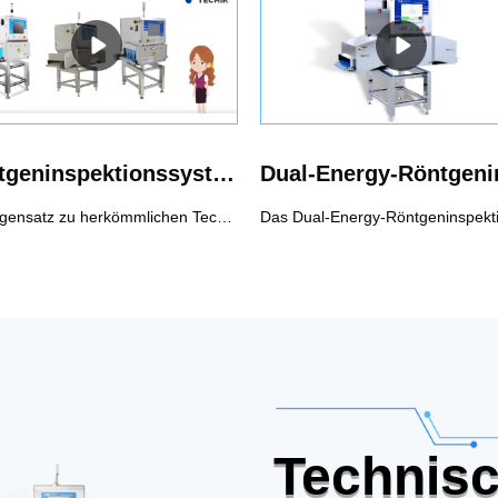
Röntgeninspektionssystem für die Lebensmittelindustrie
Im Gegensatz zu herkömmlichen Techniken zur Metalldetektion überschreitet das Lebensmittel-Röntgeninspektionssystem von Techik Grenzen, indem es nicht nur Metallverunreinigungen identifiziert, sondern auch nichtmetallische Verunreinigungen mit beispielloser Präzision erkennt. Dieses System wurde sorgfältig entwickelt, um höchste Produktqualität zu gewährleisten und einen völlig neuen Industriestandard zu setzen.Das Lebensmittel-Röntgeninspektionssystem von Techik wurde entwickelt, um die identifizierten Verunreinigungen oder fehlerhaften Produkte selektiv auszusortieren, ohne den gesamten Produktionsfluss zu stören. Seine bemerkenswerten Fähigkeiten bei der Erkennung einer Vielzahl potenzieller Gefahren machen es zu einem unverzichtbaren Werkzeug für Branchen, in denen die Reinheit und Qualität von Verbrauchsgütern von größter Bedeutung sind, beispielsweise in der Lebensmittelverarbeitung, in der Pharmaindustrie und mehr.
Technisc