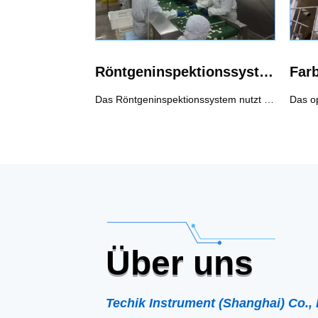
Röntgeninspektionssystem
Farb
Das Röntgeninspektionssystem nutzt die Durchdringungskraft von Röntgenstrahlen, um Kontaminationen zu erkennen. Es kann eine vollständige Palette von Fremdkörperprüfungen durchführen, einschließlich metallischer und nichtmetallischer Fremdkörper (Glas, Keramik, Stein, Knochen, Hartgummi, Hartplastik usw.). Es kann metallische, nichtmetallische Verpackungen und Konserven prüfen, und das Prüfergebnis wird nicht durch Temperatur, Feuchtigkeit, Salzgehalt usw. beeinflusst.Empfohlener Einsatz von Röntgeninspektionssystemen1. Nicht nur Metallverunreinigungen, sondern auch andere Nichtmetalle wie Steine, Keramik, Glas.2. In Aluminiumfolie verpackte Lebensmittel und in Metall verpackte Lebensmittel3. Lebensmittel mit hohem Salzgehalt, z. B. Gurken, die eine starke Produktwirkung haben4. Konserven5. Hohe Anforderungen an die Inspektion von SUS6. Fehlererkennung, z. B. Tablet-Defekt.
Über uns
Techik Instrument (Shanghai) Co., 