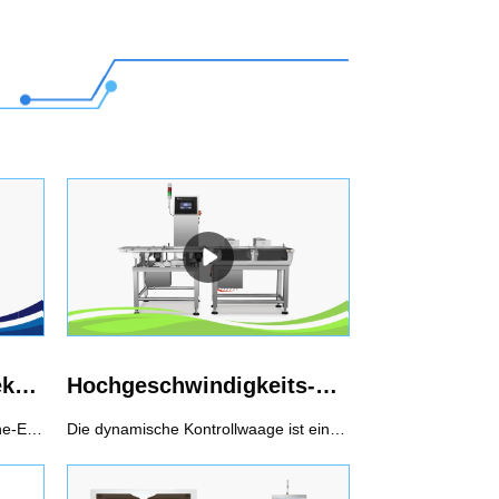
Förderband-Metalldetektor
Hochgeschwindigkeits-Kontrollwaage
Der Metalldetektor ist für die Online-Erkennung von verpackten und unverpackten Produkten geeignet und erkennt Eisenmetallverunreinigungen (Fe), Nichteisenmetallverunreinigungen (Kupfer, Aluminium) und Edelstahl, um zu verhindern, dass sie in das Produkt gelangen.Empfohlene Verwendung des Förderband-Metalldetektors1. Frequenzauswahlfunktion, zwei Frequenzen können ausgewählt werden, um zu verschiedenen Produkten zu passen2. Dual-Erkennungssystem stellt sicher, dass Fe und Sus die beste Empfindlichkeit erreichen3. Die Auto-Balance-Funktion sorgt für eine stabile Erkennung
Die dynamische Kontrollwaage ist eine automatische Maschine zur Überprüfung des Gewichts von verpackten Waren mittels Sensor- und digitaler Signalverarbeitungstechnologie. Ein Hochgeschwindigkeits-Kontrollwaagensystem überprüft das Gewicht von Produkten, während es sich mit hoher Geschwindigkeit bewegt, und weist alle Produkte zurück, die über oder unter dem eingestellten Gewicht liegen. Es wird häufig in der Pharma-, Lebensmittel-, Körperpflege- und Leichtindustrie zur Inline-Gewichtskontrolle eingesetzt, um die Produktqualität sicherzustellen.Empfohlener Einsatz von Kontrollwaagensystemen1. Prüfung auf unter-/übergewichtige Packstücke, Einhaltung der Fertigpackmittelverordnung2. Überprüfung auf fehlende Komponenten, um die Vollständigkeit des Produkts sicherzustellen3. Qualitätskontrolle, Gewichtsdaten jedes Produkts werden aufgezeichnet4. Klassifikation der Produkte nach Gewicht5. Realisierung einer Rückkopplungsschleife für Gewichtsinformationen, Optimierung der Abfüll- und Dosierprozesse