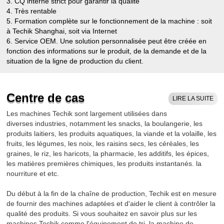
3. CQ interne strict pour garantir la qualité
4. Très rentable
5. Formation complète sur le fonctionnement de la machine : soit
à Techik Shanghai, soit via Internet
6. Service OEM. Une solution personnalisée peut être créée en
fonction des informations sur le produit, de la demande et de la
situation de la ligne de production du client.
7. Politique après-vente : rapide, efficace, le client d'abord. (A.
Garantie d'un an (service à vie) B. Assistance en ligne et conseils
vidéo professionnels)
Centre de cas
LIRE LA SUITE
8. Les conditions de paiement T/T, L/C, les détails peuvent être
discutés.
Les machines Techik sont largement utilisées dans
9. Techik dispose d'une liste de pièces de rechange pour chaque
diverses industries, notamment les snacks, la boulangerie, les
machine et des accessoires gratuits seront offerts en cas de
produits laitiers, les produits aquatiques, la viande et la volaille, les
panne pendant la période de garantie.
fruits, les légumes, les noix, les raisins secs, les céréales, les
graines, le riz, les haricots, la pharmacie, les additifs, les épices,
les matières premières chimiques, les produits instantanés. la
nourriture et etc.
Du début à la fin de la chaîne de production, Techik est en mesure
de fournir des machines adaptées et d'aider le client à contrôler la
qualité des produits. Si vous souhaitez en savoir plus sur les
machines Techik comme l'équipement de tri, la machine de