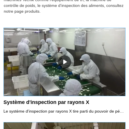
contrôle de poids, le système d'inspection des aliments, consultez
notre page produits.
Système d'inspection par rayons X
Le système d'inspection par rayons X tire parti du pouvoir de pénétration des rayons X pour détecter la contamination. Il peut réaliser une gamme complète d'inspections de contaminants, y compris les contaminants métalliques et non métalliques (verre, céramique, pierre, os, caoutchouc dur, plastique dur, etc.). Il peut inspecter les emballages métalliques, non métalliques et les produits en conserve, et le résultat de l'inspection ne sera pas affecté par la température, l'humidité, la teneur en sel, etc.Utilisation recommandée des systèmes d'inspection à rayons X1. Non seulement les contaminants métalliques, mais également d'autres non-métaux tels que les pierres, la céramique et le verre.2. Aliments emballés sous film d'aluminium et aliments emballés métalliques3. Aliments à haute salinité, tels que les cornichons qui ont un fort effet produit4. Aliments en conserve5. Exigences élevées pour l'inspection des SUS6. Détection des défauts, tels que les défauts de la tablette.