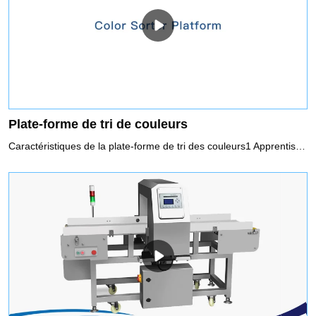
Plate-forme de tri de couleurs
Caractéristiques de la plate-forme de tri des couleurs1 Apprentissage automatiqueModélisation automatique, correspondant à la méthode de classification optimale, opération simple, offrant aux clients la solution de tri la meilleure et la plus économique2 Correction automatiqueGrâce à l'étalonnage dynamique de l'image en temps réel, la stabilité et les performances anti-interférences de la machine peuvent être considérablement améliorées3 ParamétrageLe trieur de couleurs peut automatiquement calculer, identifier et trier intelligemment les matériaux selon la règle de tri. Les utilisateurs peuvent librement sélectionner et définir la couleur, la forme, la taille et la zone de défaut des matériaux, et juger automatiquement et faire correspondre avec précision le schéma de tri optimal grâce à une technologie de contrôle automatique intelligente.4 Contrôle intelligent du cloudLes utilisateurs peuvent contrôler à distance, exploiter et entretenir, mettre à niveau le logiciel, diagnostiquer et résoudre les problèmes de source lumineuse et d'étalonnage électrique et mécanique, la détection en ligne du fonctionnement du produit, la collecte de données, les conseils en ligne, etc. mesure maximale.5 Tri de forme et de tailleGrâce à un algorithme de coordonnées multidimensionnelles, le trieur de couleurs peut identifier intelligemment les différences de forme subtiles des matériaux, afin de classer les matériaux de différentes catégories de forme telles que la taille, la longueur, la précision, le carré, le simple et le double.