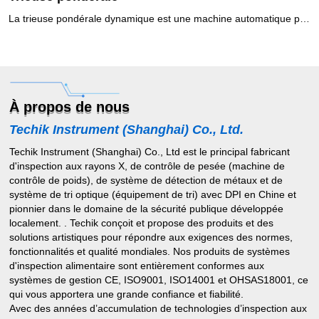
La trieuse pondérale dynamique est une machine automatique pour vérifier le poids des produits emballés via le capteur et la technologie de traitement numérique du signal. Un système de trieuse pondérale à grande vitesse vérifiera le poids des produits tout en se déplaçant à grande vitesse, rejetant tous les produits qui sont supérieurs ou inférieurs au poids défini. Il est largement utilisé dans les produits pharmaceutiques, les produits alimentaires, les produits de soins personnels et les industries légères pour le contrôle du poids en ligne afin de garantir la qualité du produit.Utilisation recommandée des systèmes de tri pondéral1. Vérification des emballages sous/surpoids, respect de la réglementation sur le préemballage2. Vérification des composants manquants pour garantir l'exhaustivité du produit3. Contrôle de la qualité, les données de poids de chaque produit sont enregistrées4. Classification des produits au poids5. Réalisation d'une boucle de retour d'informations sur le poids, optimisation des processus de remplissage et de dosage
À propos de nous
Techik Instrument (Shanghai) Co., Ltd.
Techik Instrument (Shanghai) Co., Ltd est le principal fabricant
d'inspection aux rayons X, de contrôle de pesée (machine de
contrôle de poids), de système de détection de métaux et de
système de tri optique (équipement de tri) avec DPI en Chine et
pionnier dans le domaine de la sécurité publique développée
localement. . Techik conçoit et propose des produits et des
solutions artistiques pour répondre aux exigences des normes,
fonctionnalités et qualité mondiales. Nos produits de systèmes
d'inspection alimentaire sont entièrement conformes aux
systèmes de gestion CE, ISO9001, ISO14001 et OHSAS18001, ce
qui vous apportera une grande confiance et fiabilité.
Avec des années d’accumulation de technologies d’inspection aux