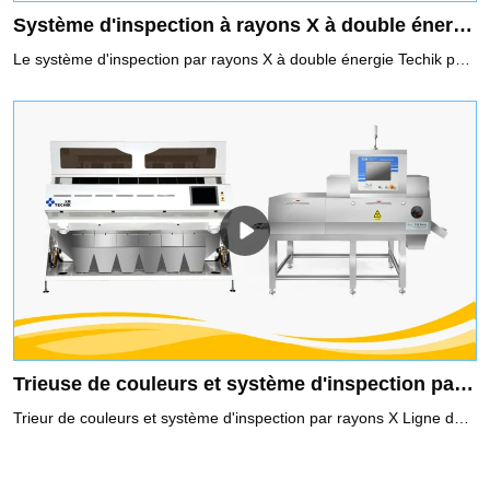
Système d'inspection à rayons X à double énergie pour l'os résiduel pour l'industrie alimentaire
Le système d'inspection par rayons X à double énergie Techik pour l'os résiduel est une solution de pointe pour l'industrie alimentaire, garantissant les normes les plus élevées de sécurité alimentaire et de contrôle de la qualité. En raison de ses technologies à haute et basse énergie, il peut réaliser une inspection pour les produits à faible densité et obtenir de meilleures performances d'inspection pour les produits superposés et inégaux, ce qui ne peut pas être fait par les technologies d'inspection par rayons X précédentes.Il peut détecter et rejeter les os résiduels dans le poulet, le porc, l'agneau, le bœuf, etc.
Trieuse de couleurs et système d'inspection par rayons X Ligne de production intelligente pour les graines de citrouille
Trieur de couleurs et système d'inspection par rayons X Ligne de production intelligente pour les graines de citrouille, visant à réaliser une ligne de production sans main-d'œuvre.Cette solution est une combinaison d'un trieur de couleurs et d'un système d'inspection par rayons X, qui peut atteindre un plus large éventail de contaminants.Contaminants : différences de couleur, cassés, trous de ver, vides, bâtons de bois, cigarette, pierre, morceaux de verre minces, petits contaminants métalliques, etc.