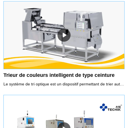
Trieur de couleurs intelligent de type ceinture
Le système de tri optique est un dispositif permettant de trier automatiquement le matériau défectueux en utilisant la technologie de détection optoélectronique en fonction de la différence des caractéristiques optiques des matériaux.Caractéristiques du trieur de couleurs intelligent de type ceinture :1. Équipé d'un capteur couleur haute définition de 5400 pixels, d'une fonction d'instantané haute définition, d'une restauration parfaite de la vraie couleur du matériau, d'un grossissement 8 fois des photos, d'une vitesse de numérisation linéaire ultra-rapide, d'une amélioration de la capacité pour identifier avec précision les petits défauts.2. Le système intelligent d'algorithme de tri facile de type multiple améliore les capacités d'analyse et de traitement parallèles, avec un réglage à une touche des modes de tri, qui peut réaliser un tri indépendant de plusieurs couleurs, un tri positif, un tri inversé, un tri multiple, etc., donc finalement réaliser le tri durable et stable avec un effet plus important.3. Source de lumière froide LED haute luminosité, éclairage sans ombre, pour assurer un environnement d'éclairage stable et durable.4. Système de transmission efficace et stable, pratique pour le remplacement de la courroie, bon pour la protection des matériaux fragiles, avec une large gamme d'utilisation et un taux de sélection net élevé.