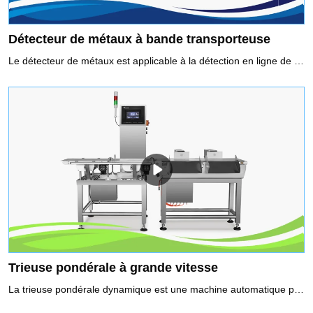
Détecteur de métaux à bande transporteuse
Le détecteur de métaux est applicable à la détection en ligne de produits emballés et non emballés, et il détecte les impuretés de métaux ferreux (Fe), les impuretés de métaux non ferreux (cuivre, aluminium) et l'acier inoxydable pour les empêcher de pénétrer dans le produit.Utilisation recommandée du détecteur de métaux pour bande transporteuse1. Fonction de sélection de fréquence, deux fréquences peuvent être choisies pour correspondre à différents produits2. Le système à double détection garantit que Fe et Sus atteignent leur meilleure sensibilité3. La fonction d'équilibrage automatique assure une détection stable
Trieuse pondérale à grande vitesse
La trieuse pondérale dynamique est une machine automatique pour vérifier le poids des produits emballés via le capteur et la technologie de traitement numérique du signal. Un système de trieuse pondérale à grande vitesse vérifiera le poids des produits tout en se déplaçant à grande vitesse, rejetant tous les produits qui sont supérieurs ou inférieurs au poids défini. Il est largement utilisé dans les produits pharmaceutiques, les produits alimentaires, les produits de soins personnels et les industries légères pour le contrôle du poids en ligne afin de garantir la qualité du produit.Utilisation recommandée des systèmes de tri pondéral1. Vérification des emballages sous/surpoids, respect de la réglementation sur le préemballage2. Vérification des composants manquants pour garantir l'exhaustivité du produit3. Contrôle de la qualité, les données de poids de chaque produit sont enregistrées4. Classification des produits au poids5. Réalisation d'une boucle de retour d'informations sur le poids, optimisation des processus de remplissage et de dosage