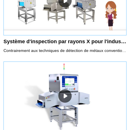
Système d'inspection par rayons X pour l'industrie alimentaire
Contrairement aux techniques de détection de métaux conventionnelles, le système d'inspection par rayons X Techik Food transcende les frontières en identifiant non seulement les contaminants métalliques, mais également en détectant les impuretés non métalliques avec une précision inégalée. Ce système est méticuleusement conçu pour garantir la plus haute qualité de produit, établissant une toute nouvelle norme de l'industrie.Le système d'inspection par rayons X Techik Food est conçu pour rejeter sélectivement les contaminants identifiés ou les produits défectueux sans perturber le flux de production global. Ses capacités remarquables à détecter un large éventail de dangers potentiels en font un outil indispensable pour les industries où la pureté et la qualité des consommables sont primordiales, telles que la transformation des aliments, les produits pharmaceutiques, etc.