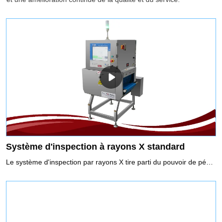
Système d'inspection à rayons X standard
Le système d'inspection par rayons X tire parti du pouvoir de pénétration des rayons X pour détecter la contamination. Il peut réaliser une gamme complète d'inspections de contaminants, y compris les contaminants métalliques et non métalliques (verre, céramique, pierre, os, caoutchouc dur, plastique dur, etc.). Il peut inspecter les emballages métalliques, non métalliques et les produits en conserve, et le résultat de l'inspection ne sera pas affecté par la température, l'humidité, la teneur en sel, etc.Utilisation recommandée des systèmes d'inspection à rayons X1. Non seulement les contaminants métalliques, mais également d'autres non-métaux tels que les pierres, la céramique et le verre.2. Aliments emballés sous film d'aluminium et aliments emballés métalliques3. Aliments à haute salinité, tels que les cornichons qui ont un fort effet produit4. Aliments en conserve5. Exigences élevées pour l'inspection des SUS6. Détection des défauts, tels que les défauts de la tablette.