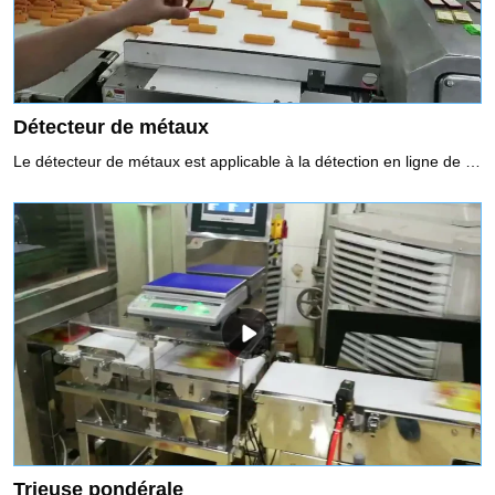
Détecteur de métaux
Le détecteur de métaux est applicable à la détection en ligne de produits emballés et non emballés, et il détecte les impuretés de métaux ferreux (Fe), les impuretés de métaux non ferreux (cuivre, aluminium) et l'acier inoxydable pour les empêcher de pénétrer dans le produit.Utilisation recommandée du détecteur de métaux1. Fonction de sélection de fréquence, deux fréquences peuvent être choisies pour correspondre à différents produits2. Le système à double détection garantit que Fe et Sus atteignent leur meilleure sensibilité3. La fonction d'équilibrage automatique assure une détection stable
Trieuse pondérale