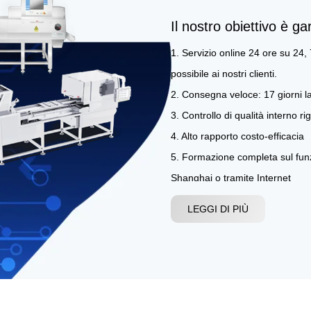
Il nostro obiettivo è ga
1. Servizio online 24 ore su 24, 
possibile ai nostri clienti.
2. Consegna veloce: 17 giorni l
3. Controllo di qualità interno ri
4. Alto rapporto costo-efficacia
5. Formazione completa sul fun
Shanghai o tramite Internet
6. Servizio OEM. È possibile rea
LEGGI DI PIÙ
informazioni sul prodotto del clie
produzione.
7. Politica post-vendita: tempesti
Garanzia di un anno (servizio a 
professionale)