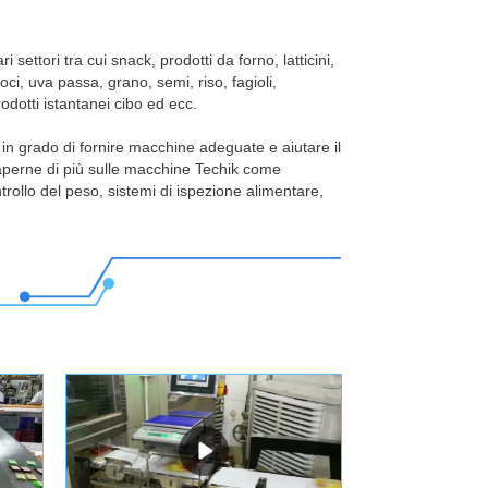
, i dettagli possono essere discussi.
dei pezzi di ricambio di ciascuna macchina e
ettori tra cui snack, prodotti da forno, latticini,
oci, uva passa, grano, semi, riso, fagioli,
i in caso di rottura durante il periodo di garanzia.
odotti istantanei cibo ed ecc.
 è in grado di fornire macchine adeguate e aiutare il
i saperne di più sulle macchine Techik come
rollo del peso, sistemi di ispezione alimentare,