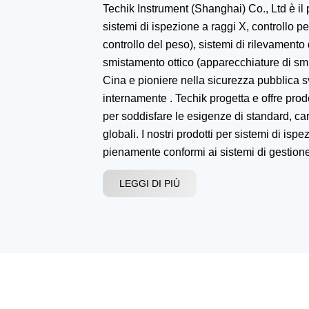
Techik Instrument (Shanghai) Co., Ltd è il 
sistemi di ispezione a raggi X, controllo p
controllo del peso), sistemi di rilevamento 
smistamento ottico (apparecchiature di sm
Cina e pioniere nella sicurezza pubblica s
internamente . Techik progetta e offre prodot
per soddisfare le esigenze di standard, car
globali. I nostri prodotti per sistemi di is
pienamente conformi ai sistemi di gestio
ISO14001 e agli standard OHSAS18001 ch
LEGGI DI PIÙ
grande fiducia e fiducia.
Con anni di accumulo di tecnologie di ispe
rilevamento di metalli e selezione ottica, 
fondamentale di Techik è quella di rispond
ogni cliente con eccellenza tecnologica, so
progettazione e miglioramento continuo del
servizio. Il nostro obiettivo è garantire la 