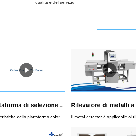
qualità e del servizio.
Piattaforma di selezione dei colori
Caratteristiche della piattaforma color sorter1 Apprendimento automaticoModellazione automatica, abbinamento al metodo di classificazione ottimale, funzionamento semplice, fornendo ai clienti la soluzione di smistamento migliore e più economica2 Correzione automaticaAttraverso la calibrazione dell'immagine dinamica in tempo reale, la stabilità e le prestazioni anti-interferenza della macchina possono essere notevolmente migliorate3 Impostazione dei parametriIl selezionatore di colori può calcolare automaticamente, identificare in modo intelligente e ordinare i materiali in base alla regola di smistamento. Gli utenti possono selezionare e definire liberamente il colore, la forma, le dimensioni e l'area dei difetti dei materiali e giudicare automaticamente e abbinare accuratamente lo schema di smistamento ottimale attraverso una tecnologia di controllo automatico intelligente.4 Controllo intelligente del cloudGli utenti possono controllare, utilizzare e mantenere in remoto, aggiornare il software, diagnosticare e risolvere i problemi della sorgente luminosa e della calibrazione elettrica e meccanica, il rilevamento online del funzionamento del prodotto, la raccolta dei dati, la guida in linea, ecc. misura massima.5 Ordinamento di forma e dimensioneAttraverso l'algoritmo di coordinate multidimensionali, il selezionatore di colori può identificare in modo intelligente le sottili differenze di forma dei materiali, in modo da classificare materiali di diverse categorie di forma come dimensioni, lunghezza, precisione, quadrato, singolo e doppio.