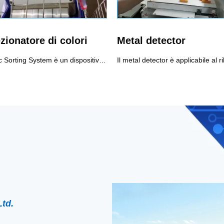
zionatore di colori
Metal detector
L'Optic Sorting System è un dispositivo per lo smistamento automatico del materiale difettoso utilizzando la tecnologia di rilevamento optoelettronico in base alla differenza delle caratteristiche ottiche dei materiali.A seconda dei tipi di sensori utilizzati e dell'intelligenza software del sistema di elaborazione delle immagini, i selezionatori ottici possono riconoscere il colore, le dimensioni e la forma degli oggetti e sono in grado di confrontare gli oggetti con criteri di accettazione/rifiuto definiti dall'utente per identificare e rimuovere i prodotti difettosi e materiale estraneo (FM) dalla linea di produzione, o per separare prodotti di diversi gradi o tipi di materiali.
Ltd.