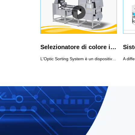
Selezionatore di colore intelligente del tipo di cintura
L'Optic Sorting System è un dispositivo per lo smistamento automatico del materiale difettoso utilizzando la tecnologia di rilevamento optoelettronico in base alla differenza delle caratteristiche ottiche dei materiali.Caratteristiche del selezionatore di colori del tipo di cintura intelligente:1. Dotato di un sensore full-color da 5400 pixel ad alta definizione, funzione snapshot ad alta definizione, perfetto ripristino del vero colore del materiale, ingrandimento 8 volte delle foto, velocità di scansione lineare ad altissima velocità, miglioramento della capacità per identificare con precisione i piccoli difetti.2. L'intelligente algoritmo di ordinamento multiplo di tipo multiplo migliora l'analisi parallela e le capacità di elaborazione, con l'impostazione di un tasto delle modalità di ordinamento, che possono realizzare l'ordinamento indipendente da più colori, l'ordinamento positivo, l'ordinamento inverso, l'ordinamento multiplo, ecc., quindi alla fine ottenendo l'ordinamento durevole e stabile con effetto più prominente.3. Sorgente di luce fredda a LED ad alta luminosità, illuminazione senza ombre, per garantire un ambiente di illuminazione stabile e duraturo.4. Sistema di trasmissione efficiente e stabile, conveniente per la sostituzione della cinghia, ottimo per proteggere i materiali fragili, con un'ampia gamma di utilizzo e un'elevata percentuale di selezione netta.