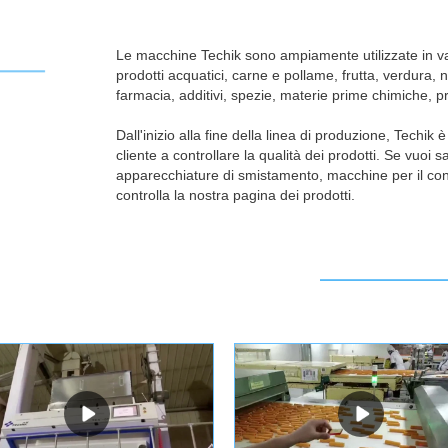
8. Termini di pagamento T/T, L/C
9. Techik dispone di un elenco 
Le macchine Techik sono ampiamente utilizzate in vari s
prodotti acquatici, carne e pollame, frutta, verdura, n
verranno offerti accessori gratuit
farmacia, additivi, spezie, materie prime chimiche, pr
Dall'inizio alla fine della linea di produzione, Techik
cliente a controllare la qualità dei prodotti. Se vuo
apparecchiature di smistamento, macchine per il cont
controlla la nostra pagina dei prodotti.