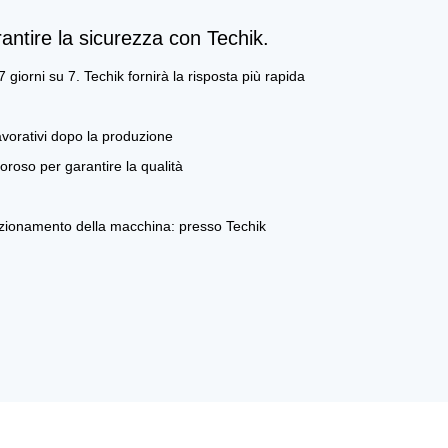
rantire la sicurezza con Techik.
7 giorni su 7. Techik fornirà la risposta più rapida
avorativi dopo la produzione
goroso per garantire la qualità
zionamento della macchina: presso Techik
lizzare soluzioni personalizzate in base alle
nte, alla richiesta e alla situazione della linea di
va, efficiente, il cliente al primo posto. (A.
vita) B. Supporto online e guida video