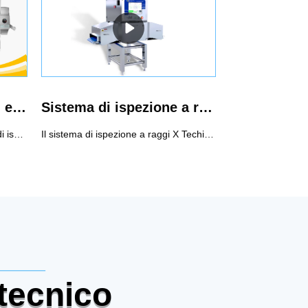
Selezionatore di colori e sistema di ispezione a raggi X Linea di produzione intelligente per semi di zucca
Sistema di ispezione a raggi X Dual Energy per osso residuo per l'industria alimentare
Selezionatore di colori e sistema di ispezione a raggi X Linea di produzione intelligente per semi di zucca, con l'obiettivo di ottenere una linea di produzione senza manodopera.Questa soluzione è una combinazione di selezionatore di colori e sistema di ispezione a raggi X, che può raggiungere una gamma più ampia di contaminanti.Contaminanti: differenze di colore, rotture, wormhole, vuoti, bastoncini di legno, sigarette, pietre, pezzi di vetro sottili, piccoli contaminanti metallici ecc.
Il sistema di ispezione a raggi X Techik Dual Energy per osso residuo rappresenta una soluzione all'avanguardia per l'industria alimentare, garantendo i più elevati standard di sicurezza alimentare e controllo qualità. Grazie alle sue tecnologie ad alta e bassa energia, può ottenere ispezioni per prodotti a bassa densità e ottenere migliori prestazioni di ispezione per prodotti sovrapposti e irregolari, cosa che non è possibile fare con le precedenti tecnologie di ispezione a raggi X.Può rilevare e rifiutare le ossa residue in pollo, maiale, agnello, manzo e così via.
 tecnico