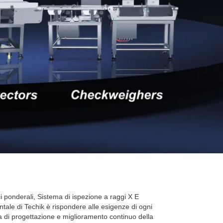
ci ponderali,
Sistema di ispezione a raggi X
E
tale di Techik è rispondere alle esigenze di ogni
ma di progettazione e miglioramento continuo della