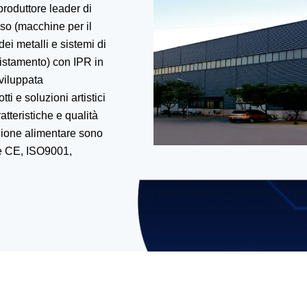
produttore leader di
eso (macchine per il
dei metalli e sistemi di
istamento) con IPR in
viluppata
ti e soluzioni artistici
atteristiche e qualità
pezione alimentare sono
ne CE, ISO9001,
e vi garantiranno
zione a raggi X,
la missione
ere alle esigenze di
lida piattaforma di
la qualità e del
sicurezza con Techik.