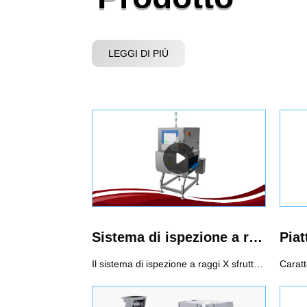
LEGGI DI PIÙ
Sistema di ispezione a raggi X standard
Il sistema di ispezione a raggi X sfrutta il potere penetrante dei raggi X per rilevare la contaminazione. Può ottenere una gamma completa di ispezioni di contaminanti, inclusi contaminanti metallici e non metallici (vetro, ceramica, pietra, osso, gomma dura, plastica dura, ecc.). Può ispezionare imballaggi metallici, non metallici e prodotti in scatola e il risultato dell'ispezione non sarà influenzato da temperatura, umidità, contenuto di sale, ecc.Uso consigliato di sistemi di ispezione a raggi X1. Non solo contaminanti metallici, ma anche altri non metalli come pietre, ceramica, vetro.2. Alimenti confezionati con film di alluminio e alimenti confezionati in metallo3. Cibo ad alta salinità, come i sottaceti che hanno un forte effetto sul prodotto4. Cibo in scatola5. Requisiti elevati per l'ispezione di SUS6. Rilevamento di difetti, ad esempio un tablet difettoso.