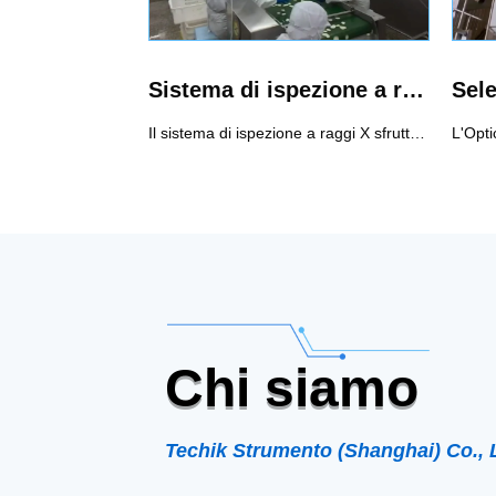
Sistema di ispezione a raggi X
Sele
Il sistema di ispezione a raggi X sfrutta il potere penetrante dei raggi X per rilevare la contaminazione. Può ottenere una gamma completa di ispezioni di contaminanti, inclusi contaminanti metallici e non metallici (vetro, ceramica, pietra, osso, gomma dura, plastica dura, ecc.). Può ispezionare imballaggi metallici, non metallici e prodotti in scatola e il risultato dell'ispezione non sarà influenzato da temperatura, umidità, contenuto di sale, ecc.Uso consigliato di sistemi di ispezione a raggi X1. Non solo contaminanti metallici, ma anche altri non metalli come pietre, ceramica, vetro.2. Alimenti confezionati con film di alluminio e alimenti confezionati in metallo3. Cibo ad alta salinità, come i sottaceti che hanno un forte effetto sul prodotto4. Cibo in scatola5. Requisiti elevati per l'ispezione di SUS6. Rilevamento di difetti, ad esempio un tablet difettoso.
Chi siamo
Techik Strumento (Shanghai) Co., 