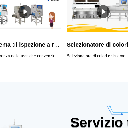
Sistema di ispezione a raggi X per l'industria alimentare
A differenza delle tecniche convenzionali di rilevamento dei metalli, il sistema di ispezione a raggi X Techik Food trascende i confini non solo identificando i contaminanti metallici, ma anche rilevando le impurità non metalliche con una precisione senza precedenti. Questo sistema è meticolosamente progettato per garantire la massima qualità del prodotto, stabilendo uno standard di settore completamente nuovo.Il sistema di ispezione a raggi X Techik Food è progettato per rifiutare selettivamente i contaminanti identificati o i prodotti difettosi senza interrompere il flusso di produzione complessivo. Le sue notevoli capacità nel rilevare un'ampia gamma di potenziali pericoli lo rendono uno strumento indispensabile per le industrie in cui la purezza e la qualità dei materiali di consumo sono fondamentali, come la lavorazione degli alimenti, i prodotti farmaceutici e altro ancora.
Servizio