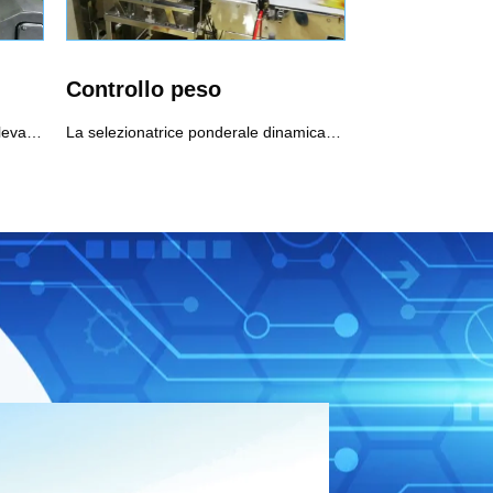
Controllo peso
Il metal detector è applicabile al rilevamento online di prodotti imballati e non imballati e rileva le impurità di metalli ferrosi (Fe), le impurità di metalli non ferrosi (rame, alluminio) e l'acciaio inossidabile per impedire che entrino nel prodotto.Uso consigliato di Metal Detector1. Funzione di selezione della frequenza, è possibile scegliere due frequenze per abbinare prodotti diversi2. Il sistema a doppio rilevamento assicura che Fe e Sus raggiungano la massima sensibilità3. La funzione di bilanciamento automatico garantisce un rilevamento stabile
La selezionatrice ponderale dinamica è una macchina automatica per il controllo del peso di merci confezionate tramite il sensore e la tecnologia di elaborazione del segnale digitale. Un sistema di controllo peso ad alta velocità controllerà il peso dei prodotti durante il movimento ad alta velocità, scartando tutti i prodotti che sono al di sopra o al di sotto del peso impostato. È ampiamente utilizzato nelle industrie farmaceutiche, alimentari, dei prodotti per la cura della persona e delle industrie leggere per il controllo del peso in linea per garantire la qualità del prodotto.Uso consigliato di sistemi di controllo peso1. Verifica dei colli sotto/sovrapeso, rispetto del regolamento di preconfezionamento2. Verifica della presenza di componenti mancanti per garantire la completezza del prodotto3. Viene registrato il controllo di qualità, i dati sul peso di ciascun prodotto4. Classificazione prodotti a peso5. Realizzazione di un ciclo di feedback delle informazioni sul peso, ottimizzazione dei processi di riempimento e dosaggio