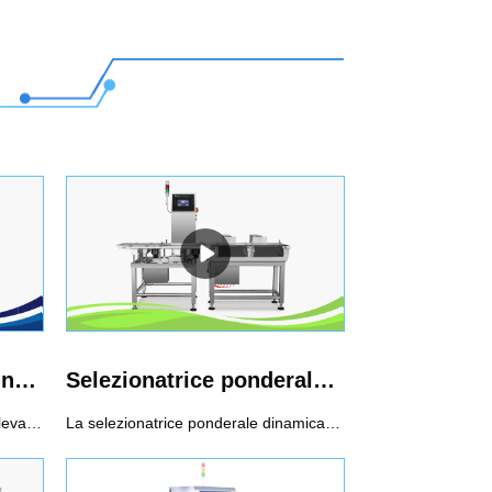
Rilevatore di metalli a nastro trasportatore
Selezionatrice ponderale ad alta velocità
Il metal detector è applicabile al rilevamento online di prodotti imballati e non imballati e rileva le impurità di metalli ferrosi (Fe), le impurità di metalli non ferrosi (rame, alluminio) e l'acciaio inossidabile per impedire che entrino nel prodotto.Uso consigliato del metal detector a nastro trasportatore1. Funzione di selezione della frequenza, è possibile scegliere due frequenze per abbinare prodotti diversi2. Il sistema a doppio rilevamento assicura che Fe e Sus raggiungano la massima sensibilità3. La funzione di bilanciamento automatico garantisce un rilevamento stabile
La selezionatrice ponderale dinamica è una macchina automatica per il controllo del peso di merci confezionate tramite il sensore e la tecnologia di elaborazione del segnale digitale. Un sistema di controllo peso ad alta velocità controllerà il peso dei prodotti durante il movimento ad alta velocità, scartando tutti i prodotti che sono al di sopra o al di sotto del peso impostato. È ampiamente utilizzato nelle industrie farmaceutiche, alimentari, dei prodotti per la cura della persona e delle industrie leggere per il controllo del peso in linea per garantire la qualità del prodotto.Uso consigliato di sistemi di controllo peso1. Verifica dei colli sotto/sovrapeso, rispetto del regolamento di preconfezionamento2. Verifica della presenza di componenti mancanti per garantire la completezza del prodotto3. Viene registrato il controllo di qualità, i dati sul peso di ciascun prodotto4. Classificazione prodotti a peso5. Realizzazione di un ciclo di feedback delle informazioni sul peso, ottimizzazione dei processi di riempimento e dosaggio