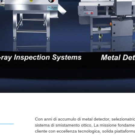
Con anni di accumulo di metal detector, selezionatri
sistema di smistamento ottico
, La missione fondamen
cliente con eccellenza tecnologica, solida piattafor