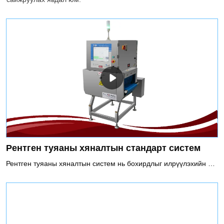
Рентген туяаны хяналтын стандарт систем
Рентген туяаны хяналтын систем нь бохирдлыг илрүүлэхийн тулд рентген туяаг нэвтрүүлэх хүчийг ашигладаг. Металл, металл бус бохирдуулагч (шил, керамик, чулуу, яс, хатуу резин, хатуу хуванцар гэх мэт) зэрэг бүх төрлийн бохирдуулагчийн шалгалтыг хийж чадна. Энэ нь металл, металл бус савлагаа, лаазалсан бүтээгдэхүүнийг шалгах боломжтой бөгөөд хяналтын үр дүнд температур, чийгшил, давсны агууламж гэх мэт нөлөө үзүүлэхгүй.Рентген туяаны хяналтын системийг ашиглахыг зөвлөж байна1. Зөвхөн металлын бохирдуулагч төдийгүй чулуу, керамик, шил зэрэг бусад металл бус бодисууд.2. Хөнгөн цагаан хальсан савласан хүнс болон металл савласан хүнсний бүтээгдэхүүн3. Бүтээгдэхүүнд хүчтэй нөлөө үзүүлдэг даршилсан ногоо зэрэг давсжилт ихтэй хоол хүнс4. Лаазалсан хоол5. SUS-ийн шалгалтад тавигдах өндөр шаардлага6. Таблетын гэмтэл зэрэг согог илрүүлэх.