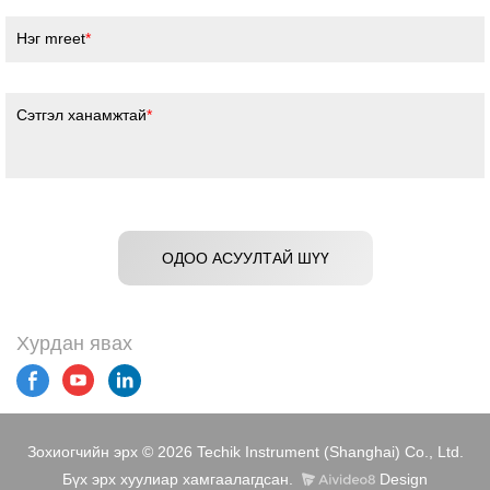
Нэг mreet
Сэтгэл ханамжтай
ОДОО АСУУЛТАЙ ШҮҮ
Хурдан явах
Зохиогчийн эрх © 2026 Techik Instrument (Shanghai) Co., Ltd.
Бүх эрх хуулиар хамгаалагдсан.
Design