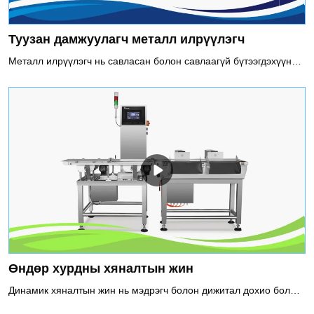
Туузан дамжуулагч металл илрүүлэгч
Металл илрүүлэгч нь савласан болон савлаагүй бүтээгдэхүүнийг онлайнаар илрүүлэхэд тохиромжтой бөгөөд хар металлын хольц (Fe), өнгөт металлын хольц (Зэс, Хөнгөн цагаан) болон зэвэрдэггүй ган зэргийг илрүүлж, бүтээгдэхүүн рүү орохоос сэргийлдэг.Туузан дамжуулагч металл илрүүлэгчийг ашиглахыг зөвлөж байна1. Давтамж сонгох функц, өөр өөр бүтээгдэхүүнд тохирох хоёр давтамжийг сонгож болно2. Хос илрүүлэх систем нь Fe болон Sus-ийн хамгийн сайн мэдрэмжийг хангадаг3. Автомат тэнцвэржүүлэх функц нь тогтвортой илрүүлэлтийг баталгаажуулдаг
Өндөр хурдны хяналтын жин
Динамик хяналтын жин нь мэдрэгч болон дижитал дохио боловсруулах технологиор савласан барааны жинг шалгах автомат машин юм. Өндөр хурдны хяналтын жингийн систем нь өндөр хурдтай хөдөлж байх үед бүтээгдэхүүний жинг шалгаж, тогтоосон жингээс хэтэрсэн эсвэл доогуур байгаа бүтээгдэхүүнээс татгалздаг. Энэ нь эм, хүнсний бүтээгдэхүүн, хувийн арчилгааны бүтээгдэхүүн, хөнгөн үйлдвэрүүдэд бүтээгдэхүүний чанарыг баталгаажуулахын тулд жинг шалгахад өргөн хэрэглэгддэг.Шалгах жингийн системийг ашиглахыг зөвлөж байна1. Бага/илүү жинтэй савлагаа, савлагааны өмнөх журамд нийцэж байгаа эсэхийг шалгах2. Бүтээгдэхүүний бүрэн бүтэн байдлыг хангахын тулд дутуу бүрэлдэхүүн хэсгүүдийг шалгах3. Чанарын хяналт, бүтээгдэхүүн бүрийн жингийн мэдээллийг бүртгэнэ4. Бүтээгдэхүүнийг жингээр нь ангилах5. Жингийн мэдээллийн санал хүсэлтийг хэрэгжүүлэх, дүүргэх, тунг тохируулах процессыг оновчтой болгох