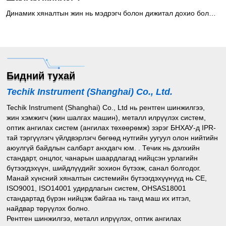
Динамик хяналтын жин нь мэдрэгч болон дижитал дохио боловсруулах технологиор савласан барааны жинг шалгах автомат машин юм. Өндөр хурдны хяналтын жингийн систем нь өндөр хурдтай хөдөлж байх үед бүтээгдэхүүний жинг шалгаж, тогтоосон жингээс хэтэрсэн эсвэл доогуур байгаа бүтээгдэхүүнээс татгалздаг. Энэ нь эм, хүнсний бүтээгдэхүүн, хувийн арчилгааны бүтээгдэхүүн, хөнгөн үйлдвэрүүдэд бүтээгдэхүүний чанарыг баталгаажуулахын тулд жинг шалгахад өргөн хэрэглэгддэг.Шалгах жингийн системийг ашиглахыг зөвлөж байна1. Бага/илүү жинтэй савлагаа, савлагааны өмнөх журамд нийцэж байгаа эсэхийг шалгах2. Бүтээгдэхүүний бүрэн бүтэн байдлыг хангахын тулд дутуу бүрэлдэхүүн хэсгүүдийг шалгах3. Чанарын хяналт, бүтээгдэхүүн бүрийн жингийн мэдээллийг бүртгэнэ4. Бүтээгдэхүүнийг жингээр нь ангилах5. Жингийн мэдээллийн санал хүсэлтийг хэрэгжүүлэх, дүүргэх, тунг тохируулах процессыг оновчтой болгох
Бидний тухай
Techik Instrument (Shanghai) Co., Ltd.
Techik Instrument (Shanghai) Co., Ltd нь рентген шинжилгээ,
жин хэмжигч (жин шалгах машин), металл илрүүлэх систем,
оптик ангилах систем (ангилах төхөөрөмж) зэрэг БНХАУ-д IPR-
тай тэргүүлэгч үйлдвэрлэгч бөгөөд нутгийн уугуул олон нийтийн
аюулгүй байдлын салбарт анхдагч юм. . Течик нь дэлхийн
стандарт, онцлог, чанарын шаардлагад нийцсэн урлагийн
бүтээгдэхүүн, шийдлүүдийг зохион бүтээж, санал болгодог.
Манай хүнсний хяналтын системийн бүтээгдэхүүнүүд нь CE,
ISO9001, ISO14001 удирдлагын систем, OHSAS18001
стандартад бүрэн нийцэж байгаа нь танд маш их итгэл,
найдвар төрүүлэх болно.
Рентген шинжилгээ, металл илрүүлэх, оптик ангилах