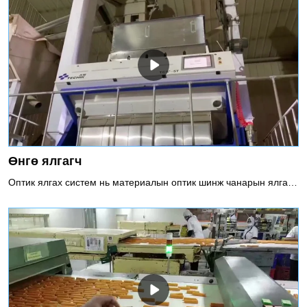
Өнгө ялгагч
Оптик ялгах систем нь материалын оптик шинж чанарын ялгаагаар оптоэлектроник илрүүлэх технологийг ашиглан гэмтэлтэй материалыг автоматаар ялгах төхөөрөмж юм.Ашигласан мэдрэгчийн төрлүүд болон дүрс боловсруулах системийн программ хангамжид суурилсан оюун ухаанаас хамааран Оптик ангилагч нь объектын өнгө, хэмжээ, хэлбэрийг таньж, хэрэглэгчийн тодорхойлсон хүлээн авах/татгалзах шалгууртай объектыг харьцуулж, гэмтэлтэй бүтээгдэхүүнийг олж илрүүлэх, арилгах боломжтой. болон гадаад материал (FM) нь үйлдвэрлэлийн шугамаас, эсвэл өөр өөр зэрэглэлийн эсвэл төрлийн материалын бүтээгдэхүүнийг салгах.