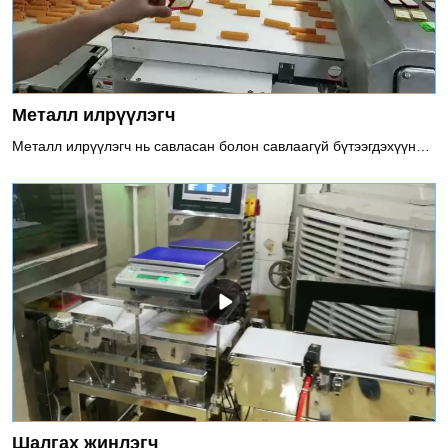
Металл илрүүлэгч
Металл илрүүлэгч нь савласан болон савлаагүй бүтээгдэхүүнийг онлайнаар илрүүлэхэд тохиромжтой бөгөөд хар металлын хольц (Fe), өнгөт металлын хольц (Зэс, Хөнгөн цагаан) болон зэвэрдэггүй ган зэргийг илрүүлж, бүтээгдэхүүн рүү орохоос сэргийлдэг.Металл илрүүлэгчийг ашиглахыг зөвлөж байна1. Давтамж сонгох функц, өөр өөр бүтээгдэхүүнд тохирох хоёр давтамжийг сонгож болно2. Хос илрүүлэх систем нь Fe болон Sus-ийн хамгийн сайн мэдрэмжийг хангадаг3. Автомат тэнцвэржүүлэх функц нь тогтвортой илрүүлэлтийг баталгаажуулдаг
Шалгах жинлэгч