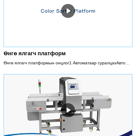
Өнгө ялгагч платформ
Өнгө ялгагч платформын онцлог1 Автоматаар суралцахАвтомат загварчлал, оновчтой ангиллын арга, энгийн ажиллагаа, хэрэглэгчдэд хамгийн сайн, хэмнэлттэй ангилах шийдлээр хангах2 Автомат залруулгаБодит цагийн динамик дүрс тохируулгын тусламжтайгаар машины тогтвортой байдал, хөндлөнгийн нөлөөллөөс хамгаалах ажиллагааг ихээхэн сайжруулах боломжтой.3 Параметрийн тохиргооӨнгө ялгагч нь ангилах дүрмийн дагуу материалыг автоматаар тооцоолж, ухаалгаар тодорхойлж, ангилах боломжтой. Хэрэглэгчид материалын өнгө, хэлбэр, хэмжээ, согогийн талбайг чөлөөтэй сонгож, тодорхойлж, ухаалаг автомат удирдлагын технологийн тусламжтайгаар оновчтой ангилах схемийг автоматаар шүүж, үнэн зөв тохируулах боломжтой.4 Ухаалаг үүлэн удирдлагаХэрэглэгчид гэрлийн эх үүсвэр, цахилгаан механик тохируулгын асуудлыг алсаас удирдах, ажиллуулах, засвар үйлчилгээ хийх, програм хангамжийг шинэчлэх, оношлох, шийдвэрлэх, бүтээгдэхүүний үйл ажиллагааг онлайнаар илрүүлэх, мэдээлэл цуглуулах, онлайн зааварчилгаа өгөх гэх мэт боломжтой. Ингэснээр хэрэглэгчдэд бүтээгдэхүүний хэрэглээний үнэ цэнийг бий болгох боломжтой. хамгийн их хэмжээ.5 Хэлбэр, хэмжээгээр ангилахОлон хэмжээст координатын алгоритмаар өнгө ялгагч нь материалын нарийн хэлбэрийн ялгааг ухаалгаар тодорхойлж, хэмжээ, урт, нарийвчлал, дөрвөлжин, дан, давхар зэрэг янз бүрийн хэлбэрийн материалыг ангилах боломжтой.