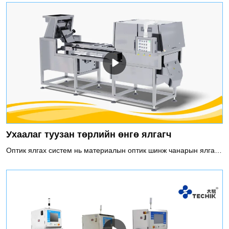
Ухаалаг туузан төрлийн өнгө ялгагч
Оптик ялгах систем нь материалын оптик шинж чанарын ялгаагаар оптоэлектроник илрүүлэх технологийг ашиглан гэмтэлтэй материалыг автоматаар ялгах төхөөрөмж юм.Ухаалаг туузан төрлийн өнгө ялгагчийн онцлогууд:1. Өндөр нягтралтай 5400 пикселийн бүрэн өнгө мэдрэгч, өндөр нягтралтай агшин зуурын функцээр тоноглогдсон, материалын жинхэнэ өнгийг төгс сэргээх, гэрэл зургийг 8 дахин томруулах, хэт өндөр хурдны шугаман скан хийх хурд, чадварыг сайжруулах жижиг согогийг үнэн зөв тодорхойлох.2. Ухаалаг олон төрлийн хялбар эрэмбэлэх алгоритмын систем нь олон өнгөөр ​​ялгах, эерэг ангилах, урвуу ангилах, олон ангилах гэх мэтийг ялгах горимуудын нэг түлхүүрийн тохиргоогоор зэрэгцээ дүн шинжилгээ хийх, боловсруулах чадварыг сайжруулдаг. илүү тод үр дүнтэй бат бөх, тогтвортой ангиллыг бий болгох.3. Тогтвортой, бат бөх гэрэлтүүлгийн орчинг хангахын тулд өндөр тод LED хүйтэн гэрлийн эх үүсвэр, сүүдэргүй гэрэлтүүлэг.4. Үр ашигтай, тогтвортой дамжуулах систем, бүс солиход тохиромжтой, хэврэг материалыг хамгаалахад сайн, өргөн хүрээний хэрэглээ, өндөр цэвэр сонголттой.