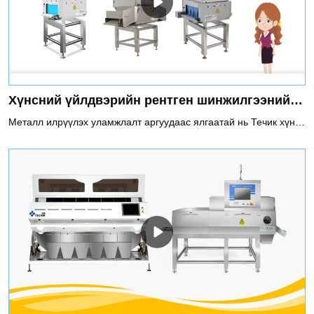
Хүнсний үйлдвэрийн рентген шинжилгээний систем
Металл илрүүлэх уламжлалт аргуудаас ялгаатай нь Течик хүнсний рентген шинжилгээний систем нь металлын бохирдуулагчийг тодорхойлохоос гадна металл бус хольцыг хосгүй нарийвчлалтайгаар илрүүлэх замаар хил хязгаарыг давдаг. Энэхүү систем нь үйлдвэрлэлийн цоо шинэ стандартыг бий болгож, бүтээгдэхүүний хамгийн өндөр чанарыг баталгаажуулахын тулд нарийн боловсруулсан болно.Techik Хүнсний Рентген туяаны хяналтын систем нь үйлдвэрлэлийн нийт урсгалыг тасалдуулахгүйгээр илэрсэн бохирдуулагч эсвэл гажигтай бүтээгдэхүүнийг сонгон авах зорилгоор бүтээгдсэн. Олон төрлийн болзошгүй аюулыг илрүүлэх гайхалтай чадвар нь үүнийг хүнсний үйлдвэрлэл, эмийн бүтээгдэхүүн гэх мэт хэрэглээний цэвэр байдал, чанар хамгийн чухалд тооцдог үйлдвэрүүдэд зайлшгүй шаардлагатай хэрэгсэл болгодог.