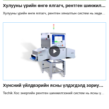
Хулууны үрийн өнгө ялгагч, рентген шинжилгээний систем бүхий ухаалаг үйлдвэрлэлийн шугам
Хулууны үрийн өнгө ялгагч, рентген хяналтын систем нь хөдөлмөр эрхэлдэггүй үйлдвэрлэлийн шугамыг бий болгох зорилготой.Энэхүү шийдэл нь өнгө ялгагч болон рентген шинжилгээний системийг хослуулсан бөгөөд энэ нь илүү өргөн хүрээний бохирдуулагчдад хүрч чаддаг.Бохирдуулагчид: өнгөний ялгаа, хугарсан, өтний нүх, хоосон, модон саваа, тамхи, чулуу, нимгэн шил, жижиг металл бохирдуулагч гэх мэт.
Хүнсний үйлдвэрийн ясны үлдэгдэлд зориулсан хос энергийн рентген шинжилгээний систем
Techik Хос энергийн рентген шинжилгээний систем нь ясны үлдэгдэлд зориулсан хамгийн сүүлийн үеийн шийдэл болж, хүнсний аюулгүй байдал, чанарын хяналтын хамгийн өндөр стандартыг хангадаг. Өндөр эрчим хүч, эрчим хүч багатай технологитой тул бага нягтралтай бүтээгдэхүүнийг шалгаж, давхцсан, жигд бус бүтээгдэхүүнийг илүү сайн шалгах боломжтой бөгөөд үүнийг өмнөх рентген шинжилгээний технологид хийж чадахгүй.Энэ нь тахиа, гахайн мах, хурга, үхрийн мах гэх мэт ясны үлдэгдлийг илрүүлж, арилгах боломжтой.