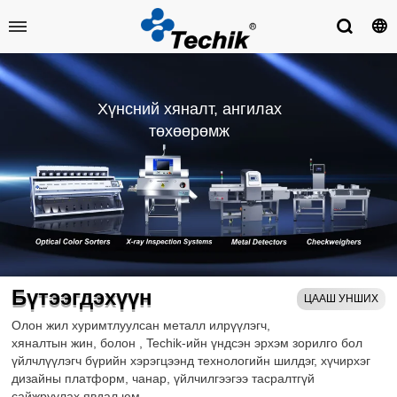
Хүнсний хяналт, ангилах
төхөөрөмж
Бүтээгдэхүүн
ЦААШ УНШИХ
Олон жил хуримтлуулсан металл илрүүлэгч,
хяналтын жин,
болон
, Techik-ийн үндсэн эрхэм зорилго бол
үйлчлүүлэгч бүрийн хэрэгцээнд технологийн шилдэг, хүчирхэг
дизайны платформ, чанар, үйлчилгээгээ тасралтгүй
сайжруулах явдал юм.