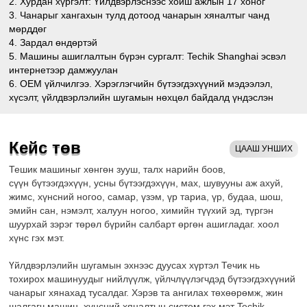
2. Хурдан хүргэлт: Үйлдвэрлэснээс хойш ажлын 17 хоног
3. Чанарыг хангахын тулд дотоод чанарын хяналтыг чанд
мөрддөг
4. Зардал өндөртэй
5. Машины ашиглалтын бүрэн сургалт: Techik Shanghai эсвэл
интернетээр дамжуулан
6. OEM үйлчилгээ. Хэрэглэгчийн бүтээгдэхүүний мэдээлэл,
хүсэлт, үйлдвэрлэлийн шугамын нөхцөл байдалд үндэслэн
тохируулсан шийдлийг гаргаж болно.
7. Борлуулалтын дараах бодлого: цаг тухайд нь, үр ашигтай,
хамгийн түрүүнд хэрэглэгч.(А. Нэг жилийн баталгаа (насан
Кейс төв
ЦААШ УНШИХ
туршийн үйлчилгээ) Б. Онлайн дэмжлэг, мэргэжлийн видео
заавар)
Тешик машиныг хөнгөн зууш, талх нарийн боов,
8. Төлбөрийн нөхцөл T/T, L/C, дэлгэрэнгүй ярилцаж болно.
сүүн бүтээгдэхүүн, усны бүтээгдэхүүн, мах, шувууны аж ахуй,
9. Течик машин бүрийн сэлбэгийн жагсаалттай бөгөөд
жимс, хүнсний ногоо, самар, үзэм, үр тариа, үр, будаа, шош,
баталгаат хугацаанд эвдэрсэн тохиолдолд үнэгүй дагалдах
эмийн сан, нэмэлт, халуун ногоо, химийн түүхий эд, түргэн
хэрэгслийг санал болгоно.
шуурхай зэрэг төрөл бүрийн салбарт өргөн ашигладаг. хоол
хүнс гэх мэт.
Үйлдвэрлэлийн шугамын эхнээс дуусах хүртэл Течик нь
тохирох машинуудыг нийлүүлж, үйлчлүүлэгчдэд бүтээгдэхүүний
чанарыг хянахад тусалдаг. Хэрэв та ангилах төхөөрөмж, жин
шалгагч машин, хүнсний хяналтын систем гэх мэт Techik