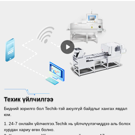
Техик үйлчилгээ
Бидний зорилго бол Techik-тэй аюулгүй байдлыг хангах явдал
юм.
1. 24-7 онлайн үйлчилгээ.Techik нь үйлчлүүлэгчиддээ аль болох
хурдан хариу өгөх болно.