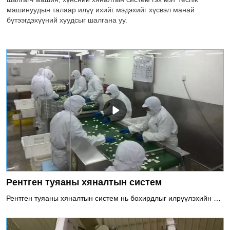
машинуудын талаар илүү ихийг мэдэхийг хүсвэл манай
бүтээгдэхүүний хуудсыг шалгана уу.
Рентген туяаны хяналтын систем
Рентген туяаны хяналтын систем нь бохирдлыг илрүүлэхийн тулд рентген туяаг нэвтрүүлэх хүчийг ашигладаг. Металл, металл бус бохирдуулагч (шил, керамик, чулуу, яс, хатуу резин, хатуу хуванцар гэх мэт) зэрэг бүх төрлийн бохирдуулагчийн шалгалтыг хийж чадна. Энэ нь металл, металл бус савлагаа, лаазалсан бүтээгдэхүүнийг шалгах боломжтой бөгөөд хяналтын үр дүнд температур, чийгшил, давсны агууламж гэх мэт нөлөө үзүүлэхгүй.Рентген туяаны хяналтын системийг ашиглахыг зөвлөж байна1. Зөвхөн металлын бохирдуулагч төдийгүй чулуу, керамик, шил зэрэг бусад металл бус бодисууд.2. Хөнгөн цагаан хальсан савласан хүнс болон металл савласан хүнсний бүтээгдэхүүн3. Бүтээгдэхүүнд хүчтэй нөлөө үзүүлдэг даршилсан ногоо зэрэг давсжилт ихтэй хоол хүнс4. Лаазалсан хоол5. SUS-ийн шалгалтад тавигдах өндөр шаардлага6. Таблетын гэмтэл зэрэг согог илрүүлэх.