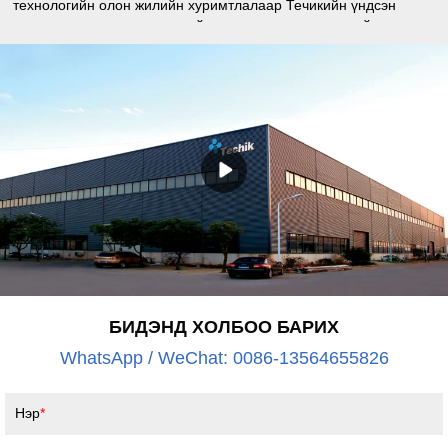
технологийн олон жилийн хуримтлалаар Течикийн үндсэн
эрхэм зорилго нь технологийн дэвшил, хүчирхэг дизайн
платформ, чанар, үйлчилгээг тасралтгүй сайжруулах замаар
үйлчлүүлэгч бүрийн хэрэгцээг хангах явдал юм. Бидний
зорилго бол Techik-тэй аюулгүй байдлыг хангах явдал юм.
БИДЭНД ХОЛБОО БАРИХ
WhatsApp / WeChat: 0086-13564655826
Нэр