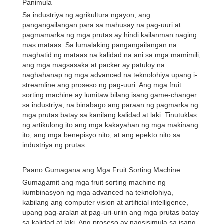
Panimula
Sa industriya ng agrikultura ngayon, ang
pangangailangan para sa mahusay na pag-uuri at
pagmamarka ng mga prutas ay hindi kailanman naging
mas mataas. Sa lumalaking pangangailangan na
maghatid ng mataas na kalidad na ani sa mga mamimili,
ang mga magsasaka at packer ay patuloy na
naghahanap ng mga advanced na teknolohiya upang i-
streamline ang proseso ng pag-uuri. Ang mga fruit
sorting machine ay lumitaw bilang isang game-changer
sa industriya, na binabago ang paraan ng pagmarka ng
mga prutas batay sa kanilang kalidad at laki. Tinutuklas
ng artikulong ito ang mga kakayahan ng mga makinang
ito, ang mga benepisyo nito, at ang epekto nito sa
industriya ng prutas.
Paano Gumagana ang Mga Fruit Sorting Machine
Gumagamit ang mga fruit sorting machine ng
kumbinasyon ng mga advanced na teknolohiya,
kabilang ang computer vision at artificial intelligence,
upang pag-aralan at pag-uri-uriin ang mga prutas batay
sa kalidad at laki. Ang proseso ay nagsisimula sa isang