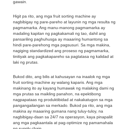
gawain.
Higit pa rito, ang mga fruit sorting machine ay
nagbibigay ng pare-pareho at layunin ng mga resulta ng
pagmamarka. Ang manu-manong pagmamarka ay
madaling kapitan ng pagkakamali ng tao, dahil ang
pansariling paghuhusga ay maaaring humantong sa
hindi pare-parehong mga pagsusuri. Sa mga makina,
nagiging standardized ang proseso ng pagmamarka,
tinitiyak ang pagkakapareho sa pagtatasa ng kalidad at
laki ng prutas.
Bukod dito, ang bilis at kahusayan na inaalok ng mga
fruit sorting machine ay walang kaparis. Ang mga
makinang ito ay kayang humawak ng malaking dami ng
mga prutas sa maikling panahon, na epektibong
nagpapataas ng produktibidad at nakakatugon sa mga
pangangailangan sa merkado. Bukod pa rito, ang mga
makina ay maaaring gumana nang tuluy-tuloy, na
nagbibigay-daan sa 24/7 na operasyon, kaya pinapaliit
ang mga pagkaantala at pag-optimize ng pamamahala
ng supply chain.