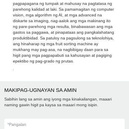
pagpapagana ng tumpak at mahusay na pagtatasa ng
parehong kalidad at laki. Sa pamamagitan ng computer
vision, mga algorithm ng AI, at mga advanced na
diskarte sa imaging, nag-aalok ang mga makinang ito
ng pare-parehong mga resulta, binabawasan ang mga
gastos sa paggawa, at pinapataas ang pangkalahatang
produktibidad. Sa patuloy na pagsulong sa teknolohiya,
ang hinaharap ng mga fruit sorting machine ay
mukhang may pag-asa, na nagbibigay daan para sa
higit pang mga pagpapabuti sa kahusayan at pagiging
epektibo ng pag-grado ng prutas.
.
MAKIPAG-UGNAYAN SA AMIN
Sabihin lang sa amin ang iyong mga kinakailangan, maaari
naming gawin higit pa kaysa sa maaari mong isipin.
*
Pangalan