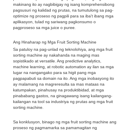
makinang ito ay nagbibigay ng isang komprehensibong
pagsusuri ng kalidad ng prutas, na tumutulong sa pag-
optimize ng proseso ng pagpili para sa iba't ibang mga
aplikasyon, tulad ng sariwang pagkonsumo o
pagproseso sa mga juice o puree.
Ang Hinaharap ng Mga Fruit Sorting Machine
Sa patuloy na pag-unlad ng teknolohiya, ang mga fruit
sorting machine ay nakahanda na maging mas
sopistikado at versatile. Ang predictive analytics,
machine learning, at robotic automation ay ilan sa mga
lugar na nangangako para sa higit pang mga
pagpapabuti sa domain na ito. Ang mga inobasyong ito
ay malamang na magreresulta sa mas mataas na
katumpakan, pinahusay na produktibidad, at mga
pinababang gastos, na ginagawang isang kailangang-
kailangan na tool sa industriya ng prutas ang mga fruit
sorting machine.
Sa konklusyon, binago ng mga fruit sorting machine ang
proseso ng pagmamarka sa pamamagitan ng