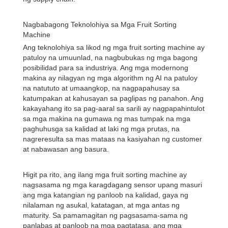
Nagbabagong Teknolohiya sa Mga Fruit Sorting
Machine
Ang teknolohiya sa likod ng mga fruit sorting machine ay
patuloy na umuunlad, na nagbubukas ng mga bagong
posibilidad para sa industriya. Ang mga modernong
makina ay nilagyan ng mga algorithm ng AI na patuloy
na natututo at umaangkop, na nagpapahusay sa
katumpakan at kahusayan sa paglipas ng panahon. Ang
kakayahang ito sa pag-aaral sa sarili ay nagpapahintulot
sa mga makina na gumawa ng mas tumpak na mga
paghuhusga sa kalidad at laki ng mga prutas, na
nagreresulta sa mas mataas na kasiyahan ng customer
at nabawasan ang basura.
Higit pa rito, ang ilang mga fruit sorting machine ay
nagsasama ng mga karagdagang sensor upang masuri
ang mga katangian ng panloob na kalidad, gaya ng
nilalaman ng asukal, katatagan, at mga antas ng
maturity. Sa pamamagitan ng pagsasama-sama ng
panlabas at panloob na mga pagtatasa, ang mga