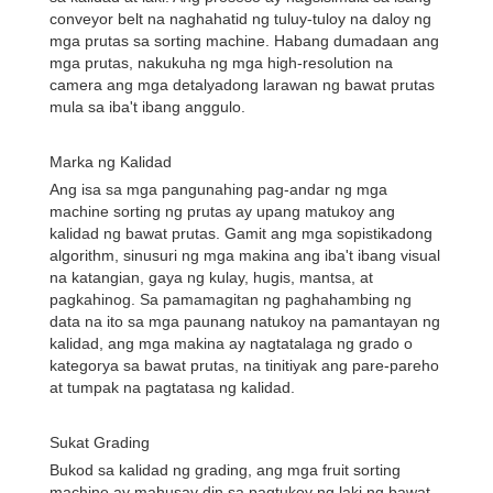
conveyor belt na naghahatid ng tuluy-tuloy na daloy ng
mga prutas sa sorting machine. Habang dumadaan ang
mga prutas, nakukuha ng mga high-resolution na
camera ang mga detalyadong larawan ng bawat prutas
mula sa iba't ibang anggulo.
Marka ng Kalidad
Ang isa sa mga pangunahing pag-andar ng mga
machine sorting ng prutas ay upang matukoy ang
kalidad ng bawat prutas. Gamit ang mga sopistikadong
algorithm, sinusuri ng mga makina ang iba't ibang visual
na katangian, gaya ng kulay, hugis, mantsa, at
pagkahinog. Sa pamamagitan ng paghahambing ng
data na ito sa mga paunang natukoy na pamantayan ng
kalidad, ang mga makina ay nagtatalaga ng grado o
kategorya sa bawat prutas, na tinitiyak ang pare-pareho
at tumpak na pagtatasa ng kalidad.
Sukat Grading
Bukod sa kalidad ng grading, ang mga fruit sorting
machine ay mahusay din sa pagtukoy ng laki ng bawat