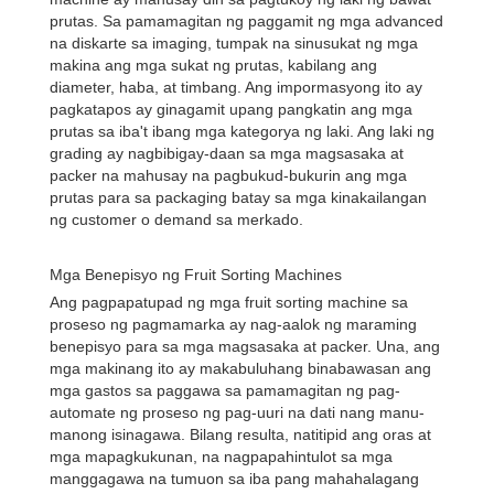
prutas. Sa pamamagitan ng paggamit ng mga advanced
na diskarte sa imaging, tumpak na sinusukat ng mga
makina ang mga sukat ng prutas, kabilang ang
diameter, haba, at timbang. Ang impormasyong ito ay
pagkatapos ay ginagamit upang pangkatin ang mga
prutas sa iba't ibang mga kategorya ng laki. Ang laki ng
grading ay nagbibigay-daan sa mga magsasaka at
packer na mahusay na pagbukud-bukurin ang mga
prutas para sa packaging batay sa mga kinakailangan
ng customer o demand sa merkado.
Mga Benepisyo ng Fruit Sorting Machines
Ang pagpapatupad ng mga fruit sorting machine sa
proseso ng pagmamarka ay nag-aalok ng maraming
benepisyo para sa mga magsasaka at packer. Una, ang
mga makinang ito ay makabuluhang binabawasan ang
mga gastos sa paggawa sa pamamagitan ng pag-
automate ng proseso ng pag-uuri na dati nang manu-
manong isinagawa. Bilang resulta, natitipid ang oras at
mga mapagkukunan, na nagpapahintulot sa mga
manggagawa na tumuon sa iba pang mahahalagang