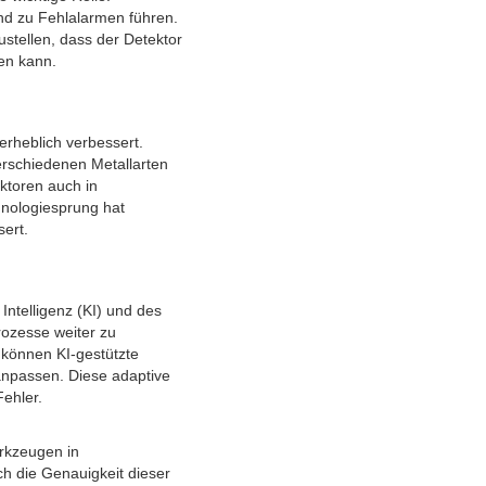
nd zu Fehlalarmen führen.
stellen, dass der Detektor
en kann.
erheblich verbessert.
erschiedenen Metallarten
ktoren auch in
nologiesprung hat
ert.
 Intelligenz (KI) und des
rozesse weiter zu
 können KI-gestützte
anpassen. Diese adaptive
Fehler.
erkzeugen in
ch die Genauigkeit dieser