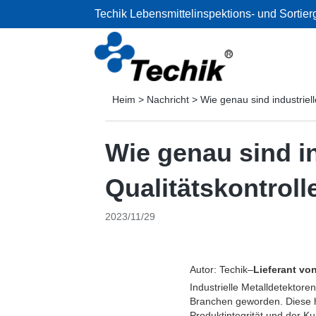
Techik Lebensmittelinspektions- und Sortier
Heim
>
Nachricht
>
Wie genau sind industriell
Wie genau sind in
Qualitätskontroll
2023/11/29
Autor: Techik–
Lieferant vo
Industrielle Metalldetektor
Branchen geworden. Diese h
Produktintegrität und der Ku