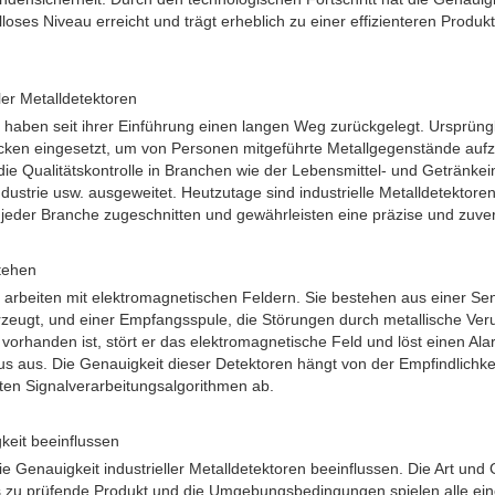
lloses Niveau erreicht und trägt erheblich zu einer effizienteren Produ
ller Metalldetektoren
en haben seit ihrer Einführung einen langen Weg zurückgelegt. Ursprün
cken eingesetzt, um von Personen mitgeführte Metallgegenstände aufz
ie Qualitätskontrolle in Branchen wie der Lebensmittel- und Getränkein
ndustrie usw. ausgeweitet. Heutzutage sind industrielle Metalldetektoren 
 jeder Branche zugeschnitten und gewährleisten eine präzise und zuve
stehen
en arbeiten mit elektromagnetischen Feldern. Sie bestehen aus einer Se
zeugt, und einer Empfangsspule, die Störungen durch metallische Ver
orhanden ist, stört er das elektromagnetische Feld und löst einen Al
aus. Die Genauigkeit dieser Detektoren hängt von der Empfindlichkei
en Signalverarbeitungsalgorithmen ab.
keit beeinflussen
 Genauigkeit industrieller Metalldetektoren beeinflussen. Die Art und
 zu prüfende Produkt und die Umgebungsbedingungen spielen alle eine