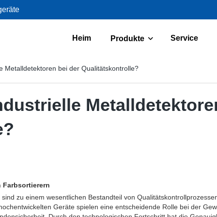
geräte
Heim
Service
Produkte
e Metalldetektoren bei der Qualitätskontrolle?
dustrielle Metalldetektore
e?
n Farbsortierern
en sind zu einem wesentlichen Bestandteil von Qualitätskontrollprozesse
ochentwickelten Geräte spielen eine entscheidende Rolle bei der Gew
ndensicherheit. Durch den technologischen Fortschritt hat die Genauigke