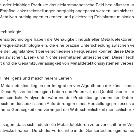
 oder leitfähige Produkte das elektromagnetische Feld beeinflussen u
mpfindlichkeitseinstellungen sorgfältig angepasst werden, um sicherzu
etallverunreinigungen erkennen und gleichzeitig Fehlalarme minimier
rtechnologie
Sensortechnologie haben die Genauigkeit industrieller Metalldetektoren 
rfrequenztechnologie ein, die eine präzise Unterscheidung zwischen v
yse der Signalantwort bei verschiedenen Frequenzen können diese Dete
 zwischen Eisen- und Nichteisenmetallen unterscheiden. Dieser Tech
rt und die Gesamtzuverlässigkeit von Metalldetektionssystemen verbess
er Intelligenz und maschinellem Lernen
 Metalldetektion liegt in der Integration von Algorithmen der künstlichen
Diese Spitzentechnologien haben das Potenzial, die Qualitätskontrollp
kontinuierliche Analyse der während der Produktion gesammelten Daten
 sich an die spezifischen Anforderungen eines Herstellungsprozesses 
e hohe Genauigkeit und verringert die Wahrscheinlichkeit menschlicher 
sagen, dass sich industrielle Metalldetektoren zu unverzichtbaren W
ntwickelt haben. Durch die Fortschritte in der Sensortechnologie hat si