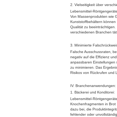
2. Vielseitigkeit über versc
Lebensmittel-Röntgengeräte 
Von Massenprodukten wie Get
Kunststoffbehältern können 
Qualität zu beeinträchtigen.
verschiedenen Branchen täti
3. Minimierte Falschrückwei
Falsche Ausschussraten, bei
negativ auf die Effizienz un
anpassbaren Einstellungen s
zu minimieren. Das Ergebnis
Risikos von Rückrufen und L
IV. Branchenanwendungen:
1. Bäckerei und Konditorei:
Lebensmittel-Röntgengeräte 
Knochenfragmenten in Brot 
dazu bei, die Produktintegri
fehlender oder unvollständ