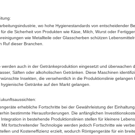
itung:
rarbeitungsindustrie, wo hohe Hygienestandards von entscheidender B
ür die Sicherheit von Produkten wie Käse, Milch, Wurst oder Fertigger
reinigungen wie Metallteile oder Glasscherben schützen Lebensmittel
 Ruf dieser Branchen.
 werden auch in der Getränkeproduktion eingesetzt und überwachen die
sser, Säften oder alkoholischen Getränken. Diese Maschinen identifiz
wünschte Insekten, die versehentlich in die Produktionslinie gelangen 
d hygienische Getränke auf den Markt gelangen.
ukunftsaussichten:
geräte erhebliche Fortschritte bei der Gewährleistung der Einhaltung
terhin bestimmte Herausforderungen. Die anfänglichen Investitionskoste
Integration in bestehende Produktionslinien stellen für kleinere Lebensmi
. Mit fortschreitender Technologie werden jedoch Fortschritte wie verbe
tellen und Kosteneffizienz erzielt, wodurch Röntgengeräte für ein brei