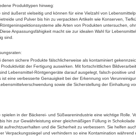
hiedene Produkttypen hinweg:
sind äußerst vielseitig und können für eine Vielzahl von Lebensmittel
reide und Pulver bis hin zu verpackten Artikeln wie Konserven, Tiefk
Röntgeninspektionssysteme alle Arten von Produkten untersuchen, ohne
 Diese Anpassungsfähigkeit macht sie zur idealen Wahl für Lebensmittelh
g sind.
sungsraten:
 denen sichere Produkte fälschlicherweise als kontaminiert gekennzei
d Produktivität der Fertigung auswirken. Mit fortschrittlichen Bildverarb
ind Lebensmittel-Röntgengeräte darauf ausgelegt, falsch-positive und
 ist eine verbesserte Genauigkeit bei der Erkennung von Verunreinigu
ebensmittelverschwendung sowie die Sicherstellung der Einhaltung von
spielen in der Bäckerei- und Süßwarenindustrie eine wichtige Rolle. 
bis hin zur Gewährleistung einer gleichmäßigen Füllung in Schokolade
tät aufrechtzuerhalten und die Sicherheit zu verbessern. Sie helfen auch
iger Verpackungssiegel und verhindern so eine Kontamination während 