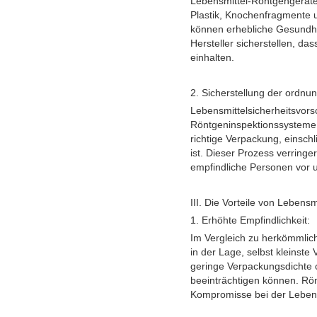
Lebensmittel-Röntgengeräte
Plastik, Knochenfragmente 
können erhebliche Gesundhei
Hersteller sicherstellen, da
einhalten.
2. Sicherstellung der ord
Lebensmittelsicherheitsvor
Röntgeninspektionssysteme h
richtige Verpackung, einsch
ist. Dieser Prozess verringe
empfindliche Personen vor un
III. Die Vorteile von Lebens
1. Erhöhte Empfindlichkeit:
Im Vergleich zu herkömmlich
in der Lage, selbst kleinste
geringe Verpackungsdichte 
beeinträchtigen können. Rö
Kompromisse bei der Lebensm