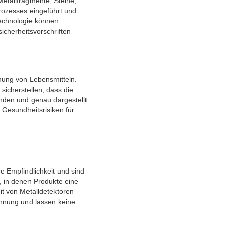
etallfragmente, Steine,
rozesses eingeführt und
technologie können
sicherheitsvorschriften
nung von Lebensmitteln.
icherstellen, dass die
nden und genau dargestellt
n Gesundheitsrisiken für
e Empfindlichkeit und sind
n, in denen Produkte eine
t von Metalldetektoren
nnung und lassen keine