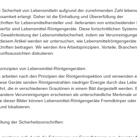
ie Sicherheit von Lebensmitteln aufgrund der zunehmenden Zahl lebens
amkeit erlangt. Daher ist die Einhaltung und Übererfüllung der
chriften für Lebensmittelhersteller und -lieferanten von entscheidende
 hierfür sind Lebensmittel-Röntgengeräte. Diese fortschrittlichen System
 Gewährleistung der Lebensmittelsicherheit, indem sie Verunreinigun
diesem Artikel werden wir untersuchen, wie Lebensmittelröntgengeräte
chriften beitragen. Wir werden ihre Arbeitsprinzipien, Vorteile, Branc
nftsaussichten diskutieren.
sprinzipien von Lebensmittel-Röntgengeräten:
 arbeiten nach den Prinzipien der Röntgeninspektion und verwenden ei
iese Geräte senden Röntgenstrahlen niedriger Energie durch das Lebe
ührt, die in verschiedenen Grautönen in einem Bild dargestellt werden. 
andere Verunreinigungen erscheinen als unterschiedliche Merkmale und
e dieser Bilder können Lebensmittel-Röntgengeräte Fremdkörper oder 
und lokalisieren.
ltung der Sicherheitsvorschriften: