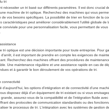
u tri
nt nécessiter un tri basé sur différents paramètres. Il est donc crucial
e d’une machine de tri optique. Recherchez des machines qui vous perme
 de vos besoins spécifiques. La possibilité de trier en fonction de la co
tres caractéristiques peut améliorer considérablement l'utilité globale d
ce conviviale pour une personnalisation facile, vous permettant de vou
.
'assistance
 tri optique est une décision importante pour toute entreprise. Pour g
s d'arrêt, il est important de prendre en compte les exigences de maint
ricant. Recherchez des machines offrant des procédures de maintenance 
iable. Une maintenance régulière et une assistance rapide en cas de 
ndues et à garantir le bon déroulement de vos opérations de tri.
e connectivité
d'aujourd'hui, les options d'intégration et de connectivité d'une machi
vous disposez déjà d’un équipement de tri existant ou si vous envisage
 grande, assurez-vous de la compatibilité et de l’intégration fluide ave
rant des protocoles de communication standardisés ou des fonctionnal
aliser le processus de tri. L'intégration avec les systèmes de gestion