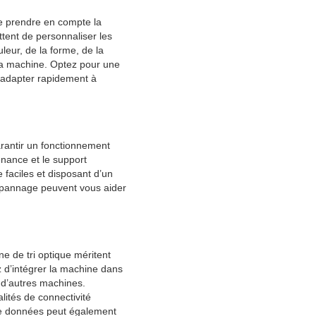
 de prendre en compte la
ttent de personnaliser les
uleur, de la forme, de la
e la machine. Optez pour une
s adapter rapidement à
arantir un fonctionnement
enance et le support
faciles et disposant d’un
dépannage peuvent vous aider
ne de tri optique méritent
z d’intégrer la machine dans
c d’autres machines.
ités de connectivité
 de données peut également