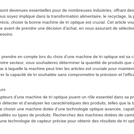
sont devenues essentielles pour de nombreuses industries, offrant des 
ous soyez impliqué dans la transformation alimentaire, le recyclage, la
précis, choisir la bonne machine de tri optique est crucial. Cet article vo
e avant de prendre une décision d'achat, en vous assurant de sélectio
esoins.
 prendre en compte lors du choix d’une machine de tri optique est sa cap
otre secteur, vous souhaiterez déterminer la quantité de produits que 
sse à laquelle la machine peut trier les articles est cruciale pour mainten
 la capacité de tri souhaitée sans compromettre la précision et l’effica
urs
pteurs d'une machine de tri optique jouent un rôle essentiel dans sa pr
tecter et d’analyser les caractéristiques des produits, telles que la tai
l de choisir une machine dotée d’une technologie optique avancée, capabl
qualités ou types de produits. Recherchez des machines dotées de camé
’une technologie de capteur précise pour obtenir des résultats de tri op