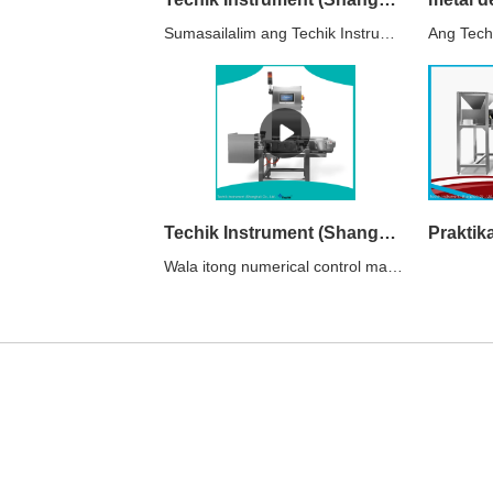
Sumasailalim ang Techik Instrument (Shanghai) Co., Ltd. sa isang serye ng mga mahigpit na pagsubok bago ito maihatid sa mga customer. Sinasaklaw ng mga pagsubok na ito ang kahusayan, buhay ng serbisyo, lakas at higpit, anti-friction, pagkasira, katatagan ng vibration at higit pa. Tinitiyak namin na tanging ang pinakamataas na kalidad ng mga produkto ang makakarating sa aming mga customer.
Techik Instrument (Shanghai) Co., Ltd. | mataas na kalidad na detektor ng metal at kasiguruhan sa kalidad ng checkweigher
Wala itong numerical control machine tool machining error. Ito ay susuriin para sa mga parameter nang maraming beses upang maalis ang anumang pagkakataon ng pagkakamali sa paggawa.