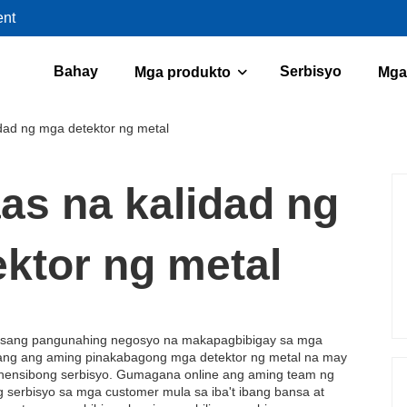
ent
Bahay
Serbisyo
Mga produkto
Mga
dad ng mga detektor ng metal
as na kalidad ng
ktor ng metal
ay isang pangunahing negosyo na makapagbibigay sa mga
lang ang aming pinakabagong mga detektor ng metal na may
ehensibong serbisyo. Gumagana online ang aming team ng
serbisyo sa mga customer mula sa iba't ibang bansa at