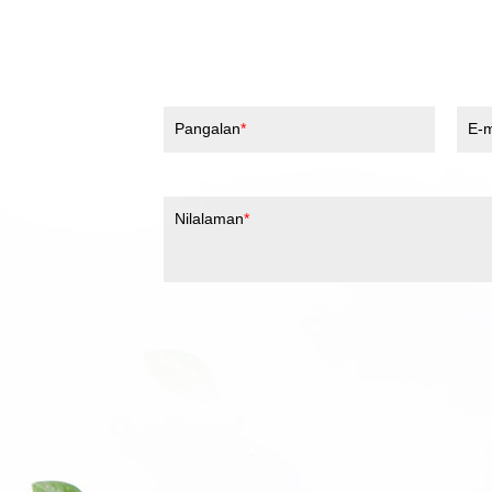
Pangalan
E-m
Nilalaman