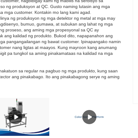
 customer, nagbibigay kami ng mabilis na serbisyo sa
so ng produksyon at QC. Gusto naming lutasin ang mga
 sa mga customer. Kontakin mo lang kami agad.
inya ng produksyon ng mga detektor ng metal at mga may
agdisenyo, bumuo, gumawa, at subukan ang lahat ng mga
ong proseso, ang aming mga propesyonal sa QC ay
 ang kalidad ng produkto. Bukod dito, napapanahon ang
ga pangangailangan ng bawat customer. Ipinapangako namin
stomer nang ligtas at maayos. Kung mayroon kang anumang
it pa tungkol sa aming pinakamataas na kalidad na mga
y nakatuon sa regular na pagbuo ng mga produkto, kung saan
tector ang pinakabago. Ito ang pinakabagong serye ng aming