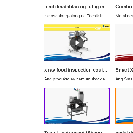
hindi tinatablan ng tubig metal detector sa Wholesale Prices | Techik Instrument (Shanghai) Co., Ltd.
Isinasaalang-alang ng Techik Instrument (Shanghai) Co., Ltd. ang iba't ibang salik upang matiyak ang de-kalidad na disenyo. Ang kaligtasan at seguridad ng kanilang mga elektrikal at mekanikal na bahagi ay pinakamahalaga. Ang kanilang mga mekanikal na bahagi ay maingat na ginawa upang magarantiya ang nangungunang pagganap.
x ray food inspection equipment sa Wholesale Prices | Techik Instrument (Shanghai) Co., Ltd.
Ang produkto ay namumukod-tangi para sa mahusay na pag-aalis ng init. Built-in na pinakabagong cooling system na may sapat na airflow, maaari itong gumana o tumayo nang mahabang panahon.
Techik Instrument (Shanghai) Co., Ltd. | karaniwang pabrika ng makinang pag-uuri ng beans