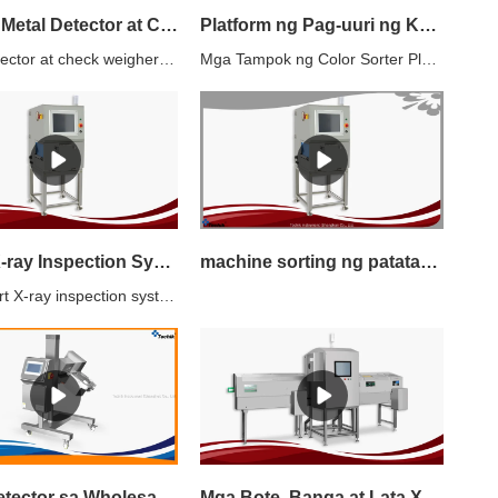
Combo Metal Detector at Checkweigher
Platform ng Pag-uuri ng Kulay
Metal detector at check weigher combo machine, metal detection, at weight check ay maaaring makamit sa isang makina nang sabay-sabay. Malawakang ginagamit para sa pagkain, mga produktong pang-agrikultura, gamot, mga consumable at iba pang industriya.
Mga Tampok ng Color Sorter Platform1 Auto learningAwtomatikong pagmomodelo, tumutugma sa pinakamainam na paraan ng pag-uuri, simpleng operasyon, na nagbibigay sa mga customer ng pinakamahusay at pinakamatipid na solusyon sa pag-uuri2 Awtomatikong pagwawastoSa pamamagitan ng real-time na dynamic na pag-calibrate ng imahe, ang katatagan at anti-interference na pagganap ng makina ay maaaring lubos na mapabuti3 Setting ng parameterMaaaring awtomatikong kalkulahin ng color sorter, matalinong tukuyin at pag-uri-uriin ang mga materyales ayon sa panuntunan sa pag-uuri. Maaaring malayang piliin at tukuyin ng mga user ang kulay, hugis, sukat at depektong lugar ng mga materyales, at awtomatikong husgahan at tumpak na tumugma sa pinakamainam na pamamaraan ng pag-uuri sa pamamagitan ng matalinong teknolohiyang awtomatikong kontrol.4 Intelligent Cloud ControlAng mga user ay maaaring mag-remote control, magpatakbo at magpanatili, mag-upgrade ng software, mag-diagnose at malutas ang mga problema ng light source at electrical at mechanical calibration, online detection ng pagpapatakbo ng produkto, pagkolekta ng data, online na gabay, atbp. Kaya, ang paglikha ng halaga ng application ng produkto para sa mga customer sa maximum na lawak.5 Pag-uuri ng hugis at sukatSa pamamagitan ng multi-dimensional na coordinate algorithm, matalinong matukoy ng color sorter ang banayad na pagkakaiba ng hugis ng mga materyales, upang maiuri ang mga materyales na may iba't ibang kategorya ng hugis gaya ng laki, haba, precision, square, single at double.
Smart X-ray Inspection System
machine sorting ng patatas sa Wholesale Prices | Techik Instrument (Shanghai) Co., Ltd.
Ang Smart X-ray inspection system ay malawakang ginagamit sa inspeksyon ng mga produktong meryenda, metal at non-metallic na produkto.Maliban sa metal, ang mga matitigas na dumi gaya ng salamin, bato, buto, atbp. ay maaari ding matukoy. Hindi ito apektado ng packaging, temperatura at halumigmig ng produkto.Ang pinakamahusay na sensitivity ng inspeksyon(walang produkto) ay umaabot sa: SUS 0.5 mm, SUS Wire 0.3*2 mm, Ceramic/Glass 1.5 mm.
metal detector sa Wholesale Prices | Techik Instrument (Shanghai) Co., Ltd.
Mga Bote, Banga at Lata X-ray Inspection System