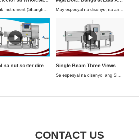
Ang Techik Instrument (Shanghai) Co., Ltd. ay binubuo ng mga pangunahing bahagi ng makina. Ito ay binuo gamit ang isang antas, ehe, motor, makina, inclined plane, at hydraulic system.
May espesyal na disenyo, na angkop para sa inspeksyon ng mga lata, garapon at bote.Ang nakahilig pababang X-ray, Dual-beam X-ray, Triple-beam X-ray, Splitted triple beam X-ray ay available.Mga tampok1. Madaling koneksyon sa umiiral na linya ng produksyon2. Salamin sa salamin, metal sa metal detection3. Mataas na kapasidad at mahusay na katumpakan4. Sabay-sabay na inspeksyon para sa mga kontaminant at antas ng pagpuno5. High-speed pusher rejecter6. Magandang solusyon para sa de-latang produkto
Praktikal na nut sorter direktang pagbebenta | Techik Instrument (Shanghai) Co., Ltd.
Single Beam Three Views Can Jar Bottle Food X-ray Inspection Systems Manufacturers
Sa espesyal na disenyo, ang Single Beam Three Views Can Jar Bottle Food X-ray Inspection System ay angkop para sa inspeksyon ng mga lata, mga garapon at bote.Single Beam Three Views Can Jar Bottle Food X-ray Inspection System FeaturesMadaling koneksyon sa umiiral na linya ng produksyonSalamin sa salamin, metal sa metal detectionMataas na kapasidad at mahusay na katumpakanSabay-sabay na inspeksyon para sa mga kontaminant at antas ng pagpunoHigh-speed pusher rejecterMagandang solusyon para sa de-latang produkto
CONTACT US