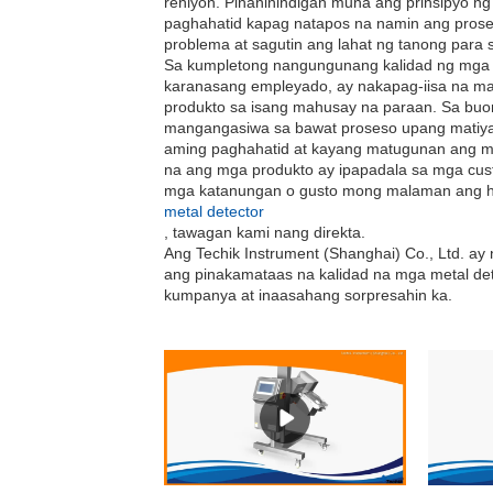
rehiyon. Pinaninindigan muna ang prinsipyo ng
paghahatid kapag natapos na namin ang prose
problema at sagutin ang lahat ng tanong para
Sa kumpletong nangungunang kalidad ng mga l
karanasang empleyado, ay nakapag-iisa na m
produkto sa isang mahusay na paraan. Sa bu
mangangasiwa sa bawat proseso upang matiyak
aming paghahatid at kayang matugunan ang m
na ang mga produkto ay ipapadala sa mga cu
mga katanungan o gusto mong malaman ang hig
metal detector
, tawagan kami nang direkta.
Ang Techik Instrument (Shanghai) Co., Ltd. a
ang pinakamataas na kalidad na mga metal de
kumpanya at inaasahang sorpresahin ka.