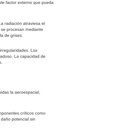
ble factor externo que pueda
a radiación atraviesa el
as se procesan mediante
a de grises.
irregularidades. Los
idadoso. La capacidad de
s.
idas la aeroespacial,
omponentes críticos como
 daño potencial sin