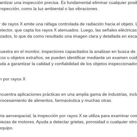
antizar una inspección precisa. Es fundamental eliminar cualquier posi
 inspección, como la luz ambiental o las vibraciones.
 de rayos X emite una ráfaga controlada de radiación hacia el objeto. L
detector, que capta los rayos X atenuados. Luego, las señales eléctric
zados, lo que da como resultado una imagen clara y detallada en escal
estra en el monitor, inspectores capacitados la analizan en busca de 
cos u objetos extraños, se pueden identificar mediante un examen cu
da a garantizar la calidad y confiabilidad de los objetos inspeccionado
n por rayos X
cuentra aplicaciones prácticas en una amplia gama de industrias, inclu
 procesamiento de alimentos, farmacéutica y muchas otras.
tria aeroespacial, la inspección por rayos X se utiliza para examinar c
piezas de motores. Ayuda a detectar grietas, porosidad o cualquier otro
equipo.