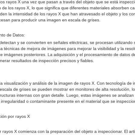
los rayos X una vez que pasan a través del objeto que se está inspecci
n de los rayos X, lo que significa que diferentes materiales absorben c
den la intensidad de los rayos X que han atravesado el objeto y los co
ocesan para producir una imagen en escala de grises.
nto de Datos:
etectan y se convierten en señales eléctricas, se procesan utilizando 
a técnicas de mejora de imágenes para mejorar la visibilidad y la reso
 de imágenes posteriores. La adquisición y el procesamiento de datos
erar resultados de inspección precisos y fiables.
la visualización y análisis de la imagen de rayos X. Con tecnología de 
scala de grises se pueden mostrar en monitores de alta resolución, lo
tructuras internas con gran detalle. Luego, estas imágenes se analiz
o, irregularidad o contaminante presente en el material que se inspeccio
ión por rayos X
 rayos X comienza con la preparación del objeto a inspeccionar. El art