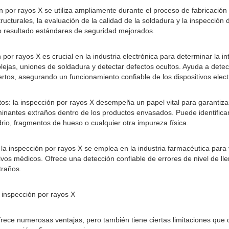
n por rayos X se utiliza ampliamente durante el proceso de fabricación
ructurales, la evaluación de la calidad de la soldadura y la inspecció
o resultado estándares de seguridad mejorados.
n por rayos X es crucial en la industria electrónica para determinar la i
lejas, uniones de soldadura y detectar defectos ocultos. Ayuda a detec
biertos, asegurando un funcionamiento confiable de los dispositivos elect
os: la inspección por rayos X desempeña un papel vital para garantizar
minantes extraños dentro de los productos envasados. Puede identificar
rio, fragmentos de hueso o cualquier otra impureza física.
la inspección por rayos X se emplea en la industria farmacéutica para v
itivos médicos. Ofrece una detección confiable de errores de nivel de 
traños.
a inspección por rayos X
frece numerosas ventajas, pero también tiene ciertas limitaciones que