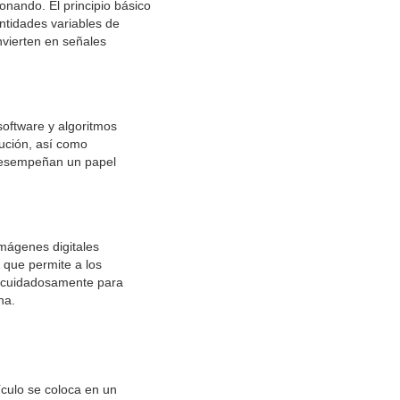
onando. El principio básico
antidades variables de
nvierten en señales
software y algoritmos
lución, así como
 desempeñan un papel
imágenes digitales
 que permite a los
an cuidadosamente para
na.
ículo se coloca en un