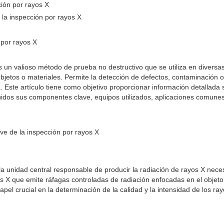
ción por rayos X
e la inspección por rayos X
 por rayos X
s un valioso método de prueba no destructivo que se utiliza en diversa
 objetos o materiales. Permite la detección de defectos, contaminación 
ta. Este artículo tiene como objetivo proporcionar información detallada
luidos sus componentes clave, equipos utilizados, aplicaciones comune
e de la inspección por rayos X
a unidad central responsable de producir la radiación de rayos X neces
s X que emite ráfagas controladas de radiación enfocadas en el objet
pel crucial en la determinación de la calidad y la intensidad de los ra