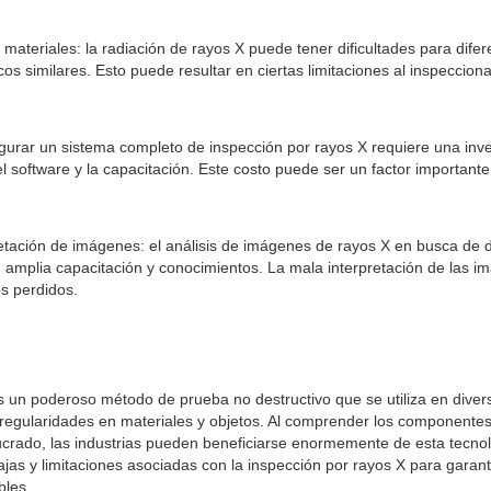
e materiales: la radiación de rayos X puede tener dificultades para dife
s similares. Esto puede resultar en ciertas limitaciones al inspecciona
nfigurar un sistema completo de inspección por rayos X requiere una invers
el software y la capacitación. Este costo puede ser un factor importante
retación de imágenes: el análisis de imágenes de rayos X en busca de 
 amplia capacitación y conocimientos. La mala interpretación de las 
os perdidos.
s un poderoso método de prueba no destructivo que se utiliza en divers
rregularidades en materiales y objetos. Al comprender los componentes
olucrado, las industrias pueden beneficiarse enormemente de esta tecno
ajas y limitaciones asociadas con la inspección por rayos X para garant
bles.