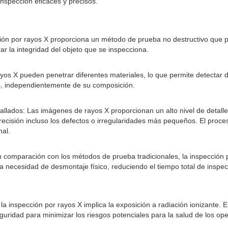
inspección eficaces y precisos.
cción por rayos X proporciona un método de prueba no destructivo que
rar la integridad del objeto que se inspecciona.
rayos X pueden penetrar diferentes materiales, lo que permite detectar
, independientemente de su composición.
allados: Las imágenes de rayos X proporcionan un alto nivel de detalle,
precisión incluso los defectos o irregularidades más pequeños. El proc
nal.
en comparación con los métodos de prueba tradicionales, la inspección 
la necesidad de desmontaje físico, reduciendo el tiempo total de inspec
 la inspección por rayos X implica la exposición a radiación ionizante. E
guridad para minimizar los riesgos potenciales para la salud de los op