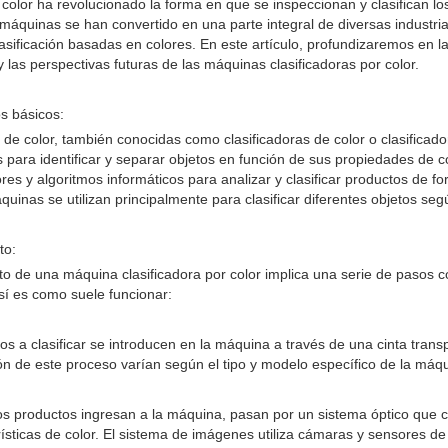
 color ha revolucionado la forma en que se inspeccionan y clasifican l
máquinas se han convertido en una parte integral de diversas industria
lasificación basadas en colores. En este artículo, profundizaremos en la
y las perspectivas futuras de las máquinas clasificadoras por color.
s básicos:
de color, también conocidas como clasificadoras de color o clasificador
s para identificar y separar objetos en función de sus propiedades de 
s y algoritmos informáticos para analizar y clasificar productos de f
uinas se utilizan principalmente para clasificar diferentes objetos segú
to:
nto de una máquina clasificadora por color implica una serie de pasos 
Así es como suele funcionar:
os a clasificar se introducen en la máquina a través de una cinta tran
ión de este proceso varían según el tipo y modelo específico de la máq
s productos ingresan a la máquina, pasan por un sistema óptico que 
ísticas de color. El sistema de imágenes utiliza cámaras y sensores de