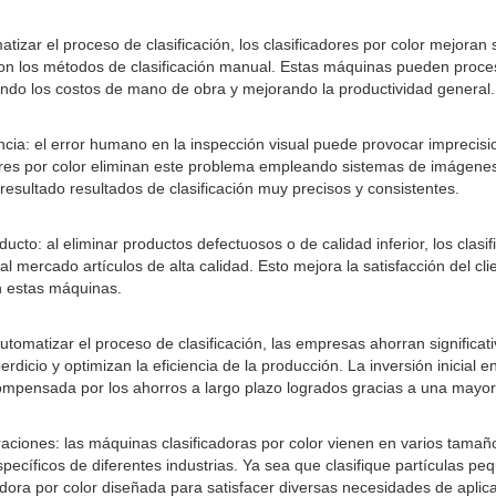
atizar el proceso de clasificación, los clasificadores por color mejoran 
con los métodos de clasificación manual. Estas máquinas pueden proc
endo los costos de mano de obra y mejorando la productividad general.
ncia: el error humano en la inspección visual puede provocar imprecisi
adores por color eliminan este problema empleando sistemas de imágenes
esultado resultados de clasificación muy precisos y consistentes.
ucto: al eliminar productos defectuosos o de calidad inferior, los clasif
l mercado artículos de alta calidad. Esto mejora la satisfacción del clie
n estas máquinas.
utomatizar el proceso de clasificación, las empresas ahorran significa
erdicio y optimizan la eficiencia de la producción. La inversión inicial 
mpensada por los ahorros a largo plazo logrados gracias a una mayor 
aciones: las máquinas clasificadoras por color vienen en varios tamañ
specíficos de diferentes industrias. Ya sea que clasifique partículas p
adora por color diseñada para satisfacer diversas necesidades de aplic