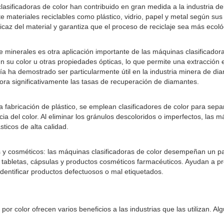
lasificadoras de color han contribuido en gran medida a la industria del
te materiales reciclables como plástico, vidrio, papel y metal según su
caz del material y garantiza que el proceso de reciclaje sea más ecoló
 de minerales es otra aplicación importante de las máquinas clasificador
n su color u otras propiedades ópticas, lo que permite una extracción e
ía ha demostrado ser particularmente útil en la industria minera de di
jora significativamente las tasas de recuperación de diamantes.
 la fabricación de plástico, se emplean clasificadores de color para sepa
cia del color. Al eliminar los gránulos descoloridos o imperfectos, las 
ticos de alta calidad.
 y cosméticos: las máquinas clasificadoras de color desempeñan un p
de tabletas, cápsulas y productos cosméticos farmacéuticos. Ayudan a p
dentificar productos defectuosos o mal etiquetados.
por color ofrecen varios beneficios a las industrias que las utilizan. Al