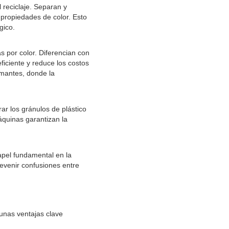
 reciclaje. Separan y
s propiedades de color. Esto
gico.
as por color. Diferencian con
ficiente y reduce los costos
amantes, donde la
rar los gránulos de plástico
máquinas garantizan la
apel fundamental en la
revenir confusiones entre
gunas ventajas clave