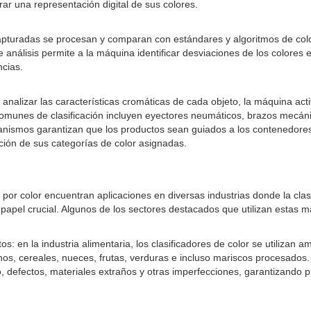
ar una representación digital de sus colores.
apturadas se procesan y comparan con estándares y algoritmos de colo
 análisis permite a la máquina identificar desviaciones de los colores
ncias.
 analizar las características cromáticas de cada objeto, la máquina act
comunes de clasificación incluyen eyectores neumáticos, brazos mecán
nismos garantizan que los productos sean guiados a los contenedores 
ción de sus categorías de color asignadas.
por color encuentran aplicaciones en diversas industrias donde la clasi
papel crucial. Algunos de los sectores destacados que utilizan estas m
s: en la industria alimentaria, los clasificadores de color se utilizan 
ranos, cereales, nueces, frutas, verduras e incluso mariscos procesado
, defectos, materiales extraños y otras imperfecciones, garantizando p