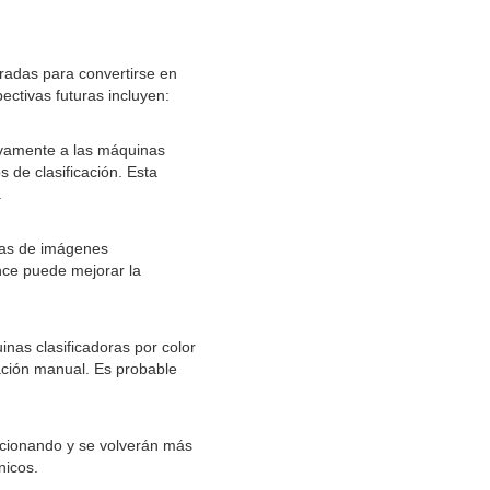
radas para convertirse en
ctivas futuras incluyen:
resivamente a las máquinas
s de clasificación. Esta
.
icas de imágenes
ance puede mejorar la
nas clasificadoras por color
ación manual. Es probable
ucionando y se volverán más
nicos.