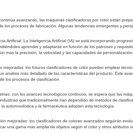
continúa avanzando, las máquinas clasificadoras por color están prepa
de los procesos de fabricación. Algunas tendencias emergentes y perspe
ncia Artificial: La Inteligencia Artificial (IA) se está incorporando prog
rmitiéndoles aprender y adaptarse en función de los patrones y requisito
ún más la precisión, la velocidad y las capacidades de personalización
s mejoradas: los futuros clasificadores de color pueden emplear técn
un análisis más detallado de las características del producto. Este av
 de los procesos de clasificación.
trias: con los avances tecnológicos continuos, se espera que las máqui
industrias que tradicionalmente han dependido de métodos de clasific
, la automovilística y la farmacéutica adopten esta tecnología.
ción mejoradas: los clasificadores de colores avanzados seguirán evol
ificar una gama más amplia de objetos según el color y otros atributos ú