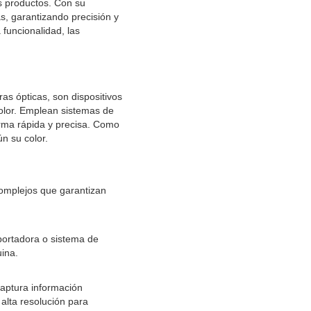
os productos. Con su
s, garantizando precisión y
 funcionalidad, las
as ópticas, son dispositivos
color. Emplean sistemas de
orma rápida y precisa. Como
n su color.
complejos que garantizan
sportadora o sistema de
uina.
captura información
 alta resolución para