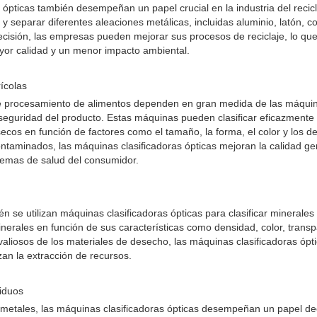
 ópticas también desempeñan un papel crucial en la industria del recic
y separar diferentes aleaciones metálicas, incluidas aluminio, latón, co
precisión, las empresas pueden mejorar sus procesos de reciclaje, lo q
yor calidad y un menor impacto ambiental.
ícolas
de procesamiento de alimentos dependen en gran medida de las máquina
 seguridad del producto. Estas máquinas pueden clasificar eficazmente v
secos en función de factores como el tamaño, la forma, el color y los def
taminados, las máquinas clasificadoras ópticas mejoran la calidad gen
lemas de salud del consumidor.
én se utilizan máquinas clasificadoras ópticas para clasificar minerale
nerales en función de sus características como densidad, color, transp
valiosos de los materiales de desecho, las máquinas clasificadoras ópti
zan la extracción de recursos.
siduos
metales, las máquinas clasificadoras ópticas desempeñan un papel deci