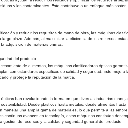
ópticas ayudan a reducir los residuos y optimizar los recursos al sepa
esiduos y los contaminantes. Esto contribuye a un enfoque más sostenibl
asificación y reducir los requisitos de mano de obra, las máquinas clasif
 largo plazo. Además, al maximizar la eficiencia de los recursos, esta
 la adquisición de materias primas.
guridad del producto
ocesamiento de alimentos, las máquinas clasificadoras ópticas garantiz
an con estándares específicos de calidad y seguridad. Esto mejora l
rcado y protege la reputación de la marca.
 ópticas han revolucionado la forma en que diversas industrias maneja
y sostenibilidad. Desde plásticos hasta metales, desde alimentos hasta
en manejar una amplia gama de materiales, lo que permite a las empre
 los continuos avances en tecnología, estas máquinas continúan desemp
la gestión de recursos y la calidad y seguridad general del producto.