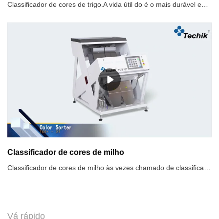
Classificador de cores de trigo.A vida útil do é o mais durável entre.
Classificador de cores de milho
Classificador de cores de milho às vezes chamado de classificadores ópticos, classificador de cores digital.O classificador de cores de milho classifica de acordo com a diferença de cor anormal do milho. Os sensores ópticos de alta resolução conduzem a classificação mecânica para separar automaticamente as partículas heterocromáticas. O processo mais eficiente em linhas de produção em processamento de alimentos e outras indústrias
Vá rápido