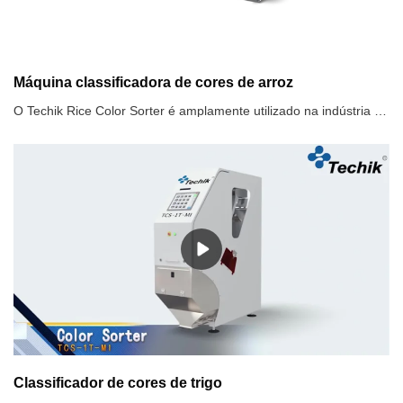
Máquina classificadora de cores de arroz
O Techik Rice Color Sorter é amplamente utilizado na indústria de processamento de alimentos, principalmente na moagem de arroz. Seu objetivo principal é classificar e separar os grãos de arroz com base em sua cor, tamanho e formato. Esta tecnologia desempenha um papel crítico na garantia da qualidade e pureza dos produtos de arroz. A máquina utiliza sensores ópticos avançados e algoritmos de processamento para detectar e remover grãos de arroz defeituosos ou descoloridos, melhorando a qualidade geral e o valor de mercado do produto final.
Classificador de cores de trigo