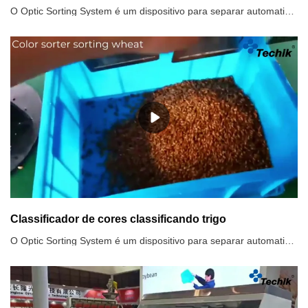
O Optic Sorting System é um dispositivo para separar automaticamente o material defeituoso usando a tecnologia de detecção optoeletrônica de acordo com a diferença das características ópticas dos materiais.Dependendo dos tipos de sensores usados ​​e da inteligência orientada por software do sistema de processamento de imagem, os classificadores ópticos podem reconhecer a cor, o tamanho e a forma dos objetos e são capazes de comparar objetos com critérios de aceitação/rejeição definidos pelo usuário para identificar e remover produtos defeituosos e materiais estranhos (FM) da linha de produção, ou para separar produtos de diferentes graus ou tipos de materiais.
Classificador de cores classificando trigo
O Optic Sorting System é um dispositivo para separar automaticamente o material defeituoso usando tecnologia de detecção optoeletrônica de acordo com a diferença das características ópticas dos materiais. A excelente distinção entre o chá de trigo e cevada pela diferenciação de cores.