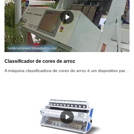
Classificador de cores de arroz
A máquina classificadora de cores de arroz é um dispositivo para classificar automaticamente o material defeituoso em vários arroz usando a tecnologia de detecção optoeletrônica de acordo com a diferença das características ópticas dos materiais.Características dos classificadores de cores de arroz Techik:1. Equipado com um sensor colorido de alta definição de 5400 pixels, função de instantâneo de alta definição, restauração perfeita da cor verdadeira do material, ampliação de fotos em 8 vezes, velocidade de digitalização linear ultra-alta velocidade, melhoria da capacidade para identificar com precisão pequenos defeitos.2. O sistema inteligente de algoritmo de fácil classificação de vários tipos aprimora os recursos de análise e processamento paralelos, com configuração de uma tecla de modos de classificação, que podem realizar classificação independente de várias cores, classificação positiva, classificação reversa, classificação múltipla etc., então, eventualmente alcançando a classificação durável e estável com efeito mais proeminente.3. Fonte de luz fria LED de alto brilho, iluminação sem sombras, para garantir um ambiente de iluminação estável e durável.4. Partículas transparentes, plásticas e não metálicas e partículas de diferentes cores, tamanhos, formas e até propriedades físicas podem ser classificadas. O sensor infravermelho tem sido amplamente utilizado na classificação de cores quando há sobreposição de materiais. Após a perspectiva efetiva, o objeto selecionado pode ser classificado com eficiência.