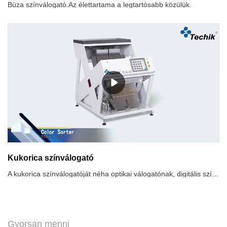
Búza színválogató.Az élettartama a legtartósabb közülük.
Kukorica színválogató
A kukorica színválogatóját néha optikai válogatónak, digitális színválogatónak nevezik.A kukorica színválogatója a kukorica abnormális színkülönbsége szerint válogat. A nagy felbontású optikai érzékelők mechanikus válogatást hajtanak végre, hogy automatikusan kiválogatják a heterokromatikus részecskéket. A leghatékonyabb folyamat az élelmiszer-feldolgozó és más iparágak gyártósorain
Gyorsan menni