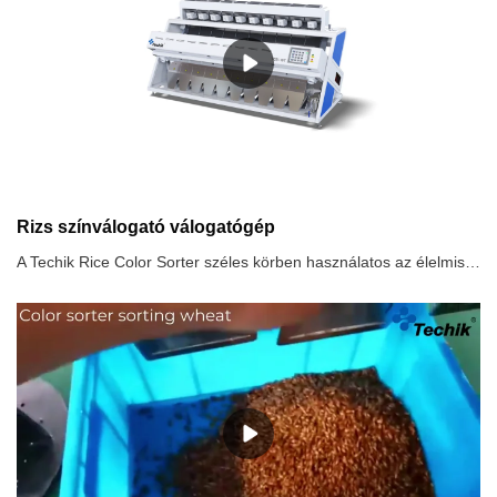
Rizs színválogató válogatógép
A Techik Rice Color Sorter széles körben használatos az élelmiszer-feldolgozó iparban, különösen a rizs őrlésében. Elsődleges célja a rizsszemek válogatása és szétválasztása színük, méretük és alakjuk alapján. Ez a technológia kritikus szerepet játszik a rizstermékek minőségének és tisztaságának biztosításában. A gép fejlett optikai érzékelőket és feldolgozó algoritmusokat használ a hibás vagy elszíneződött rizsszemek észlelésére és eltávolítására, javítva a végtermék általános minőségét és piaci értékét..