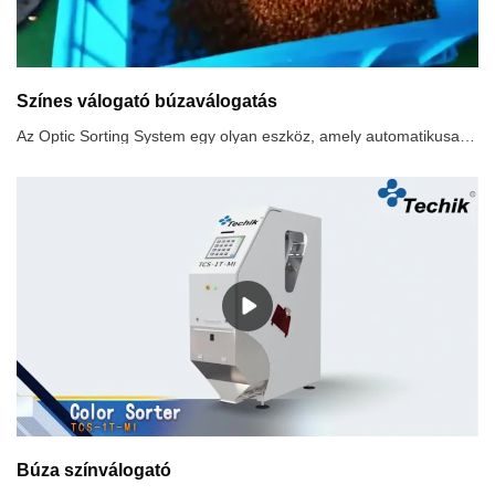
Színes válogató búzaválogatás
Az Optic Sorting System egy olyan eszköz, amely automatikusan kiválogatja a hibás anyagokat optoelektronikus detektáló technológiával, az anyagok optikai jellemzőinek különbsége szerint.. A búza és az árpa tea kiváló megkülönböztetése színkülönbség alapján.
Búza színválogató