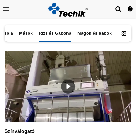
azsola
Mások
Rizs és Gabona
Magok és babok
Színválogató