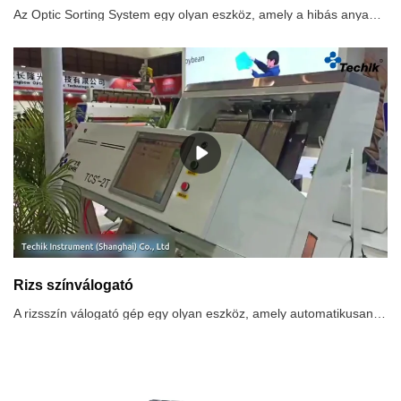
Az Optic Sorting System egy olyan eszköz, amely a hibás anyagokat optoelektronikus detektáló technológiával automatikusan kiválogatja az anyagok optikai jellemzőinek különbsége szerint..A használt érzékelők típusától és a képfeldolgozó rendszer szoftver által vezérelt intelligenciájától függően az optikai válogatók felismerik az objektumok színét, méretét és alakját, és képesek az objektumokat a felhasználó által meghatározott elfogadási/elutasítási kritériumokkal összehasonlítani a hibás termékek azonosítása és eltávolítása érdekében. és idegen anyagokat (FM) a gyártósorról, vagy a különböző minőségű vagy anyagtípusú termékek elkülönítésére.
Rizs színválogató
A rizsszín válogató gép egy olyan eszköz, amely automatikusan kiválogatja a különböző rizsekben lévő hibás anyagokat az optoelektronikus detektáló technológia segítségével az anyagok optikai jellemzőinek különbsége szerint..A Techik rizsszínválogatók jellemzői:1. Nagyfelbontású, 5400 pixeles, színes szenzorral, nagyfelbontású pillanatfelvétel funkcióval, az anyag valódi színének tökéletes visszaállításával, a fényképek 8-szoros nagyításával, rendkívül nagy sebességű lineáris szkennelési sebességgel, a pontosság javításával azonosítani az apró hibákat.2. Az intelligens többtípusú, egyszerű szortírozási algoritmus rendszer a párhuzamos elemzési és feldolgozási képességeket javítja a rendezési módok egygombos beállításával, amely több színtől független rendezést, pozitív rendezést, fordított rendezést, többszörös rendezést stb.., így végül a tartós és stabil szortírozást érjük el, még inkább szembetűnő hatással.3. Nagy fényerejű LED hideg fényforrás, árnyékmentes világítás a stabil és tartós világítási környezet biztosítása érdekében.4. Az átlátszó, műanyag és nemfémes részecskék, valamint a különböző színű, méretű, formájú és akár fizikai tulajdonságú részecskék is válogathatók.Az infravörös érzékelőt széles körben alkalmazzák a színválogatás során, ha anyagátfedés van. A hatékony perspektíva után a selejtezett objektum hatékonyan rendezhető.