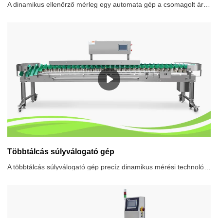
A dinamikus ellenőrző mérleg egy automata gép a csomagolt áruk súlyának ellenőrzésére az érzékelő és a digitális jelfeldolgozó technológia segítségével.. Az ellenőrző mérleg rendszer ellenőrzi a termékek súlyát mozgás közben is, és elutasítja a beállított súly feletti vagy alatti termékeket.. Széles körben használják a gyógyszeriparban, az élelmiszerekben, a testápolási termékekben és a könnyűiparban a termék minőségének ellenőrzése érdekében..Ellenőrző mérlegrendszerek javasolt használata1.Súly alatti/túlsúlyos csomagok ellenőrzése, előrecsomagolási előírás betartása2.Hiányzó alkatrészek ellenőrzése a termék teljességének biztosítása érdekében3.Minőségellenőrzés, az egyes termékek súlyadatai rögzítésre kerülnek4.A termékek osztályozása tömeg szerint5.Súlyinformációs visszacsatoló hurok megvalósítása, a töltési és adagolási folyamatok optimalizálása
Többtálcás súlyválogató gép
A többtálcás súlyválogató gép precíz dinamikus mérési technológiát használ a különböző súlyú termékek különböző előre beállított fokozatokba történő folyamatos és automatikus lemérésére és osztályozására.. Széles körben használják tenger gyümölcseiben, baromfihúsban, vízi termékekben, gyümölcsökben és zöldségekben stb.Többtálcás súlyválogató gép használata javasolt1.Takarítson meg munkát. Egy súlyválogató gép körülbelül 6-10 embert tud helyettesíteni.2.Csökkentse a termékkel való emberi expozíciót, és teljesítse az élelmiszer-HACCP biztonsági követelményeket.3.Növelje a termelés hatékonyságát és a vállalat hírnevét.4.Valósítson meg egy súlyinformációs visszacsatolási hurkot az adatnaplón keresztül.