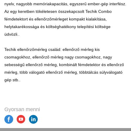
nyelv, nagyobb memóriakapacitás, egyszerű ember-gép interfész.
Az egy keretben tökéletesen összekapcsolt Techik Combo
fémdetektort és ellenőrzőmérleget kompakt kialakítása,
helytakarékossága és költséghatékony telepítési költsége
üdvözli..
Techik ellenőrzőmérleg család: ellenőrző mérleg kis
csomagokhoz, ellenőrző mérleg nagy csomagokhoz, nagy
sebességű ellenőrző mérleg, kombinált fémdetektor és ellenőrző
mérleg, több válogató ellenőrző mérleg, többtálcás súlyválogató
gép stb..
Gyorsan menni