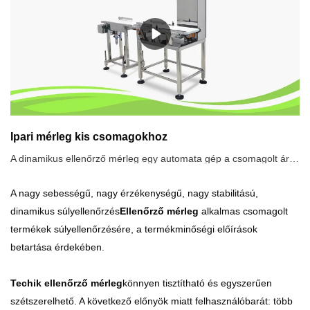
Ipari mérleg kis csomagokhoz
A dinamikus ellenőrző mérleg egy automata gép a csomagolt áruk súlyának ellenőrzésére az érzékelő és a digitális jelfeldolgozó technológia segítségével.. Az ellenőrző mérleg rendszer ellenőrzi a termékek súlyát mozgás közben is, és elutasítja a beállított súly feletti vagy alatti termékeket.. Széles körben használják a gyógyszeriparban, az élelmiszerekben, a testápolási termékekben és a könnyűiparban a termék minőségének ellenőrzése érdekében..Ellenőrző mérlegrendszerek javasolt használata1.Súly alatti/túlsúlyos csomagok ellenőrzése, előrecsomagolási előírás betartása2.Hiányzó alkatrészek ellenőrzése a termék teljességének biztosítása érdekében3.Minőségellenőrzés, az egyes termékek súlyadatai rögzítésre kerülnek4.A termékek súly szerinti osztályozása5.Súlyinformációs visszacsatoló hurok megvalósítása, a töltési és adagolási folyamatok optimalizálása
A nagy sebességű, nagy érzékenységű, nagy stabilitású,
dinamikus súlyellenőrzés
Ellenőrző mérleg
alkalmas csomagolt
termékek súlyellenőrzésére, a termékminőségi előírások
betartása érdekében.
Techik ellenőrző mérleg
könnyen tisztítható és egyszerűen
szétszerelhető. A következő előnyök miatt felhasználóbarát: több