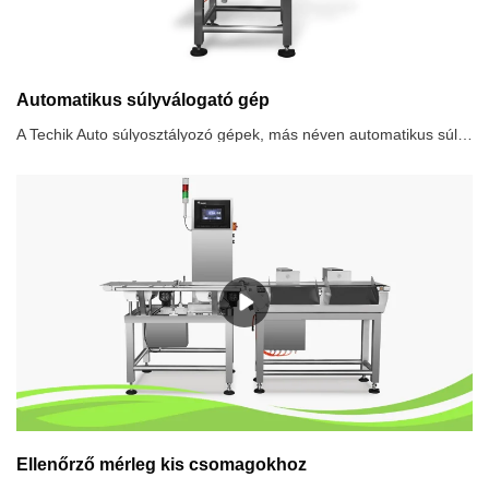
Automatikus súlyválogató gép
A Techik Auto súlyosztályozó gépek, más néven automatikus súlyosztályozók vagy ellenőrző mérlegek, olyan eszközök, amelyek a termékek súlyának pontos mérésére és előre meghatározott súlyparaméterek alapján történő szétválogatására szolgálnak.. A súlyválogató gépet vagy az automatikus súlyosztályozót vagy ellenőrző mérleget gyakran használják különféle iparágakban, például élelmiszer-feldolgozásban, gyógyszeriparban, logisztikában és gyártásban..
Ellenőrző mérleg kis csomagokhoz