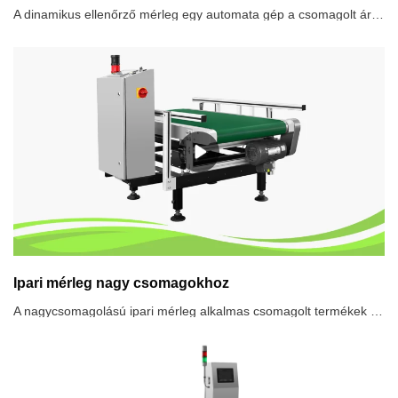
A dinamikus ellenőrző mérleg egy automata gép a csomagolt áruk súlyának ellenőrzésére az érzékelő és a digitális jelfeldolgozó technológia segítségével.. A nagy sebességű ellenőrző mérleg rendszer nagy sebességű mozgás közben ellenőrzi a termékek súlyát, elutasítva a beállított súly feletti vagy alatti termékeket.. Széles körben használják a gyógyszeriparban, az élelmiszerekben, a testápolási termékekben és a könnyűiparban a soron belüli súlyellenőrzésre a termék minőségének biztosítása érdekében.Ellenőrző mérlegrendszerek javasolt használata1. Súly alatti/túlsúlyos csomagok ellenőrzése, előrecsomagolási előírás betartása2. Hiányzó alkatrészek ellenőrzése a termék teljességének biztosítása érdekében3. Minőségellenőrzés, az egyes termékek súlyadatai rögzítésre kerülnek4. A termékek osztályozása tömeg szerint5. Súlyinformációs visszacsatoló hurok megvalósítása, a töltési és adagolási folyamatok optimalizálása
Ipari mérleg nagy csomagokhoz
A nagycsomagolású ipari mérleg alkalmas csomagolt termékek súlyának ellenőrzésére, a minőségi szabványok biztosítása érdekében.A nagycsomagolású ipari mérleg akár 50 kilogramm súlyú termékeket is nyomhat.Az ipari méretarány jellemzői nagy csomagokhoz1.Nagy sebesség, nagy érzékenység, nagy stabilitású dinamikus súlyellenőrzés2.Könnyen tisztítható, egyszerűen szétszedhető3.Több nyelv4.Adattárolás5.Nagy memóriakapacitás6.Érintőkijelző7.USB port, Ethernet funkció8.Valós idejű monitorozás PC-n