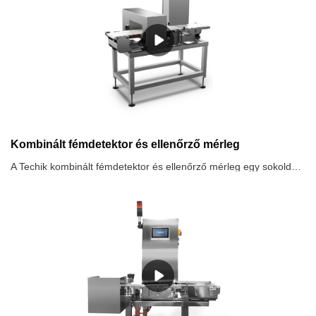
Kombinált fémdetektor és ellenőrző mérleg
A Techik kombinált fémdetektor és ellenőrző mérleg egy sokoldalú és hatékony megoldás, amelyet különféle iparágakban, például élelmiszer-feldolgozásban, gyógyszeriparban és gyártásban használnak.. Ez az eszköz egyetlen egységben egyesíti a fémdetektor és az ellenőrző mérleg funkcióit, ésszerűsíti a minőség-ellenőrzési folyamatot, és biztosítja a termék biztonságát és pontosságát..