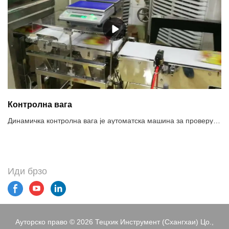
Контролна вага
Динамичка контролна вага је аутоматска машина за проверу тежине упаковане робе преко сензора и технологије дигиталне обраде сигнала. Систем контролне ваге велике брзине провераваће тежине производа док се крећу великом брзином, одбијајући све производе који су изнад или испод постављене тежине. Широко се користи у фармацеутској индустрији, прехрамбеним производима, производима за личну негу и лакој индустрији за ин-лине проверу тежине како би се осигурао квалитет производа.Препоручена употреба система контролних вага1. Провера паковања премале/прекомерне тежине, усклађености са прописом о претходном паковању2. Провера компоненти које недостају да би се обезбедила комплетност производа3. Контрола квалитета, подаци о тежини сваког производа се снимају4. Класификација производа по тежини5. Реализација повратне везе са информацијама о тежини, оптимизација процеса пуњења и дозирања
Иди брзо
Ауторско право © 2026 Тецхик Инструмент (Схангхаи) Цо.,