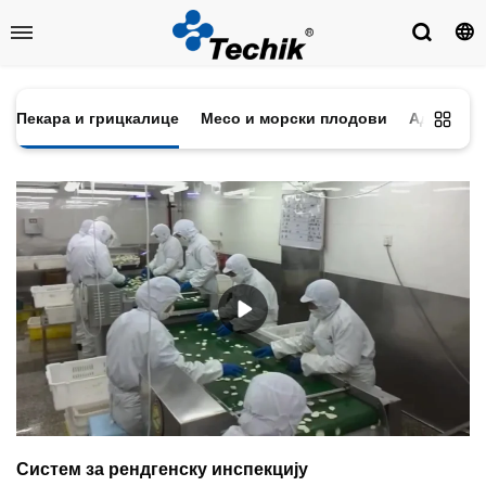
Пекара и грицкалице
Месо и морски плодови
Адитиви 
Систем за рендгенску инспекцију