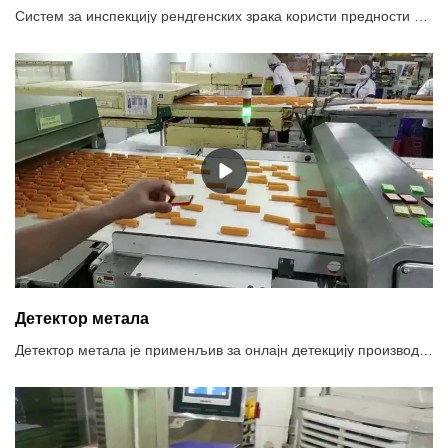
Систем за инспекцију рендгенских зрака користи предности продорне моћи рендгенских зрака за откривање контаминације. Може да изврши инспекцију читавог спектра загађивача укључујући металне, неметалне загађиваче (стакло, керамику, камен, кост, тврду гуму, тврду пластику, итд.). Може да прегледа металну, неметалну амбалажу и конзервиране производе, а на резултат инспекције неће утицати температура, влажност, садржај соли итд.Препоручена употреба система за рендгенску инспекцију1. Не само метални загађивачи, већ и други неметали као што су камење, керамика, стакло.2. Храна упакована у алуминијумску фолију и храна упакована у метал3. Храна високог салинитета, као што су кисели краставци, која има снажан ефекат производа4. Конзерве хране5. Високи захтеви за инспекцију СУС-а6. Откривање кварова, као што је дефект таблета.
Детектор метала
Детектор метала је применљив за онлајн детекцију производа у упакованим и неупакованим, а детектује нечистоће црних метала (Фе), нечистоће обојених метала (бакар, алуминијум) и нерђајућег челика како би спречио њихов улазак у производ.Препоручена употреба детектора метала1. Функција одабира фреквенције, две фреквенције се могу изабрати да одговарају различитим производима2. Систем двоструке детекције обезбеђује да Фе и Сус постигну најбољу осетљивост3. Функција аутоматског баланса осигурава стабилну детекцију