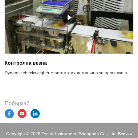
Контролна везна
Dynamic checkweigher е автоматична машина за проверка на теглото на пакетирани стоки чрез сензора и технологията за цифрова обработка на сигнали. Високоскоростна система за контролно тегло ще проверява теглото на продуктите, докато се движи с висока скорост, като отхвърля всички продукти, които са над или под зададеното тегло. Той се използва широко във фармацевтиката, хранителните продукти, продуктите за лична хигиена и леката промишленост за проверка на теглото по линия, за да се гарантира качеството на продукта.Препоръчително използване на системи за контролни везни1. Проверка за опаковки под/наднормено тегло, съответствие с наредбата за предварително опаковане2. Проверка за липсващи компоненти, за да се гарантира пълнотата на продукта3. Контрол на качеството, данните за теглото на всеки продукт се записват4. Класификация на продуктите по тегло5. Реализиране на обратна връзка с информация за теглото, оптимизиране на процесите на пълнене и дозиране
Побързай
Copyright © 2026 Techik Instrument (Shanghai) Co., Ltd. Всички