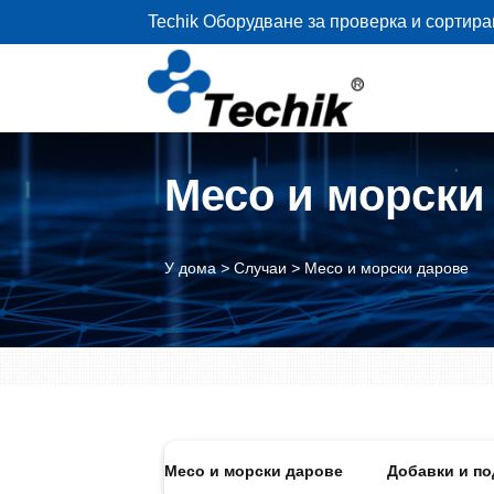
Techik Оборудване за проверка и сортира
Месо и морски
У дома
>
Случаи
>
Месо и морски дарове
карни и закуски
Месо и морски дарове
Добавки и п