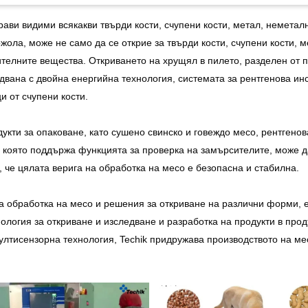
рави видими всякакви твърди кости, счупени кости, метал, неметалн
ола, може не само да се открие за твърди кости, счупени кости, м
телните вещества. Откриването на хрущял в пилето, разделен от п
удвана с двойна енергийна технология, системата за рентгенова и
и от счупени кости.
дукти за опаковане, като сушено свинско и говеждо месо, рентгено
 която поддържа функцията за проверка на замърсителите, може да
, че цялата верига на обработка на месо е безопасна и стабилна.
а обработка на месо и решения за откриване на различни форми, 
ология за откриване и изследване и разработка на продукти в про
ултисензорна технология, Techik придружава производството на м