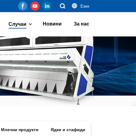
Език
Новини
За нас
Случаи
Млечни продукти
Ядки и стафиди
други
Ориз 