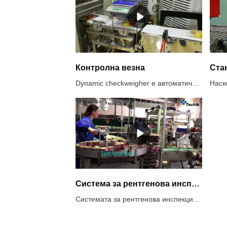
Контролна везна
Dynamic checkweigher е автоматична машина за проверка на теглото на пакетирани стоки чрез сензора и технологията за цифрова обработка на сигнали. Високоскоростна система за контролно тегло ще проверява теглото на продуктите, докато се движи с висока скорост, като отхвърля всички продукти, които са над или под зададеното тегло. Той се използва широко във фармацевтиката, хранителните продукти, продуктите за лична хигиена и леката промишленост за проверка на теглото по линия, за да се гарантира качеството на продукта.Препоръчително използване на системи за контролни везни1. Проверка за опаковки под/наднормено тегло, съответствие с наредбата за предварително опаковане2. Проверка за липсващи компоненти, за да се гарантира пълнотата на продукта3. Контрол на качеството, данните за теглото на всеки продукт се записват4. Класификация на продуктите по тегло5. Реализиране на обратна връзка с информация за теглото, оптимизиране на процесите на пълнене и дозиране
Система за рентгенова инспекция на месо за обяд
Системата за рентгенова инспекция на месо Techik се използва широко в производството на месни консерви за обяд. Всички твърди кости, счупени кости, метал, неметални чужди предмети се виждат в изображението на системата за рентгенова инспекция Techik, което ще бъде отхвърлено според изискванията на клиента. Освен месо за обяд, други консервирани храни, като консерви от мляко, консерви от плодове и т.н., също могат да бъдат инспектирани чрез рентгенова система за проверка. има супер продуктова иновация, силен R& D сила и стриктна информираност за управление на качеството.Препоръчително използване на системи за рентгенова проверка1. Не само метални замърсители, но и други неметали като камъни, керамика, стъкло.2. Опаковани храни с алуминиево фолио и метални опаковани храни3. Храна с висока соленост, като кисели краставички, която има силен ефект на продукта4. Консервирани храни5. Високи изисквания за проверка на SUS6. Откриване на дефекти, като например дефект на таблета.