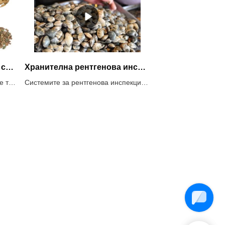
Оборудване за проверка и сортиране на храни за домашни любимци Сортировач по цветове
Хранителна рентгенова инспекционна система за морски дарове
Храната за домашни любимци не трябва да съдържа замърсители като чужди тела, токсини, патогени и разваляне. Усъвършенствани технологии като рентгеново сканиране, метални детектори и машини за сортиране на цветове се използват за откриване на физически примеси и микробно замърсяване. Металотърсачите, цветните сортери и рентгеновата система за инспекция на Techik могат да осигурят решение за инспекция и сортиране на храна за домашни любимци. Горното видео е сайтът на клиентите на храна за домашни любимци с пилешко месо за котки, със сортиращи устройства за колани Techik.
Системите за рентгенова инспекция на Techik Food обикновено се използват в индустрията за морски дарове за откриване и отхвърляне на различни видове замърсители, включително счупени миди с черупки. Тези системи са много ефективни при гарантиране на качеството и безопасността на морските продукти чрез идентифициране на чужди обекти, дефекти и нередности в продуктите.Когато става въпрос за откриване на счупени миди с черупки, рентгеновите инспекционни системи могат да играят решаваща роля. Тези системи използват рентгенови лъчи, за да сканират вътрешната структура на морските продукти, включително миди, без да ги увреждат. Счупени черупки, фрагменти от черупки или други замърсители могат да бъдат открити въз основа на тяхната плътност и състав.