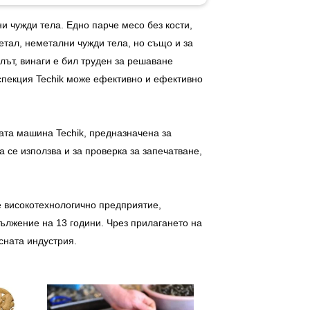
и чужди тела. Едно парче месо без кости,
етал, неметални чужди тела, но също и за
лът, винаги е бил труден за решаване
нспекция Techik може ефективно и ефективно
вата машина Techik, предназначена за
 се използва и за проверка за запечатване,
е високотехнологично предприятие,
дължение на 13 години. Чрез прилагането на
есната индустрия.