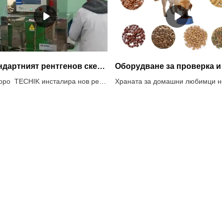
Стандартният рентгенов скенер TECHIK се използва при откриване на кашони за фабрика за замразена риба
Наскоро TECHIK инсталира нов рентгенов скенер --- серия TXR във фабрика за замразена риба в Южна Африка и клиентът го използва за откриване на картонени кутии. Клиентът показва уважение и удовлетворение на комисионна и изгражда стабилни отношения с нас.