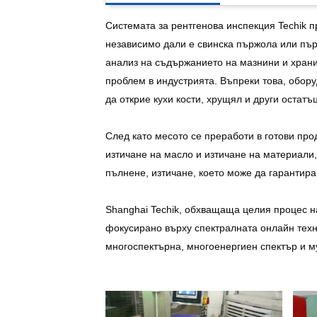
Системата за рентгенова инспекция Techik п
независимо дали е свинска пържола или пърж
анализ на съдържанието на мазнини и храни
проблем в индустрията. Въпреки това, обор
да открие кухи кости, хрущял и други остатъц
След като месото се преработи в готови про
изтичане на масло и изтичане на материали,
пълнене, изтичане, което може да гарантира
Shanghai Techik, обхващаща целия процес н
фокусирано върху спектралната онлайн техн
многоспектърна, многоенергиен спектър и м