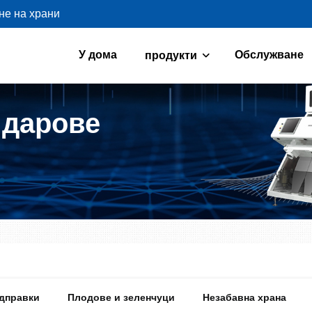
не на храни
У дома
Обслужване
продукти
 дарове
одправки
Плодове и зеленчуци
Незабавна храна