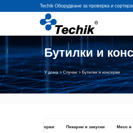
Techik Оборудване за проверка и сортира
Бутилки и кон
У дома
>
Случаи
>
Бутилки и консерви
Бутилки и консерви
Пекарни и закуски
Месо и