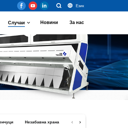
Език
Новини
За нас
Случаи
енчуци
Незабавна храна
Млечни продукти
Ядки