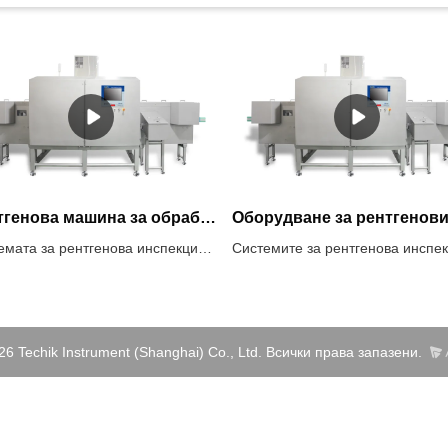
Рентгенова машина за обработка на храни в кутии, бутилки и буркани
Системата за рентгенова инспекция Techik за обработка на храни в кутии, бутилки и буркани е специализирано оборудване, използвано в хранително-вкусовата промишленост за контрол на качеството и безопасност. Тази система използва рентгенова технология за изследване на продукти в запечатани контейнери, като кутии, бутилки или буркани, за откриване на всякакви замърсители, недостатъци или нередности в опаковката или самия продукт.
26 Techik Instrument (Shanghai) Co., Ltd. Всички права запазени.