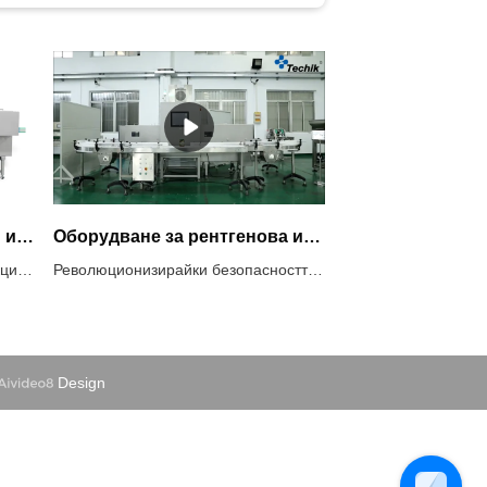
Оборудване за рентгенови инспекции на консерви, буркани и бутилки
Оборудване за рентгенова инспекция на храни за кутии, бутилки, буркани и храни за консерви
Системите за рентгенова инспекция на Techik за бутилки, буркани и кутии се използват обикновено в хранително-вкусовата промишленост и в други индустрии, където целостта и качеството на опакованите продукти са критични. Тези системи използват рентгенова технология за проверка на съдържанието на контейнерите за различни цели, включително контрол на качеството, безопасност и съответствие с разпоредбите.
Революционизирайки безопасността на храните, оборудването за рентгенова инспекция на храни е авангардно решение за проверка на консервирани, бутилирани и буркани храни. Използвайки рентгенови изображения, той предлага недеструктивен начин за оценка на опаковани артикули, бързо откриване на замърсители и дефекти. Гарантира качеството, осигурява съответствие и предпазва от изземване. Със своята гъвкавост и анализ в реално време, това оборудване променя играта, оптимизира производството и осигурява доверието на потребителите. Кажете здравей на новата ера на надеждна, прозрачна инспекция на храните.
Design