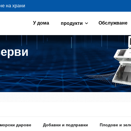
не на храни
У дома
Обслужване
продукти
серви
 морски дарове
Добавки и подправки
Плодове и зел