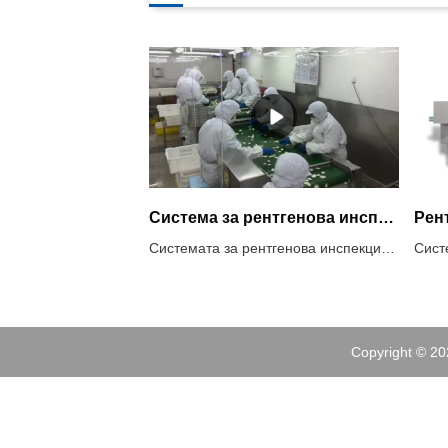
Система за рентгенова инспекция
Системата за рентгенова инспекция използва предимствата на проникващата сила на рентгеновите лъчи за откриване на замърсяване. Може да постигне пълен набор от инспекции на замърсители, включително метални, неметални замърсители (стъкло, керамика, камък, кости, твърда гума, твърда пластмаса и др.). Той може да инспектира метални, неметални опаковки и консервирани продукти, като резултатът от проверката няма да бъде повлиян от температура, влажност, съдържание на сол и др.Препоръчително използване на системи за рентгенова проверка1. Не само метални замърсители, но и други неметали като камъни, керамика, стъкло.2. Опаковани храни с алуминиево фолио и метални опаковани храни3. Храна с висока соленост, като кисели краставички, която има силен ефект на продукта4. Консервирани храни5. Високи изисквания за проверка на SUS6. Откриване на дефекти, като например дефект на таблета.
Copyright © 20