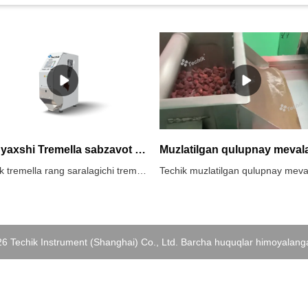
Eng yaxshi Tremella sabzavot rangini saralovchi yetkazib beruvchi
Techik tremella rang saralagichi tremella qo'ziqorinlarini (shuningdek, qor qo'ziqorini yoki kumush quloq qo'ziqorini deb ham ataladi) rangiga qarab saralash va ajratish uchun mo'ljallangan. Tremella qo'ziqorinlari sog'liq uchun foydali bo'lganligi sababli Xitoy oshxonasida va an'anaviy xitoy tibbiyotida tez-tez ishlatiladigan qutulish mumkin bo'lgan qo'ziqorin turidir.Techik tremella rang saralagichi odatda ilg'or optik sensorlar va tasvirni qayta ishlash texnologiyasidan foydalanadi, ular mashinadan o'tayotganda individual tremella qo'ziqorinlarining rang xususiyatlarini skanerlaydi va tahlil qiladi. Rang o'zgarishi, dog'lar yoki boshqa sifat parametrlari kabi oldindan o'rnatilgan saralash mezonlariga asoslanib, mashina tremella qo'ziqorinlarini turli toifalar yoki navlarga aniq va tez saralashi mumkin.Techik tremella rang saralagichining asosiy maqsadi tremella qo'ziqorinlarini qayta ishlash samaradorligi va aniqligini oshirish, keyinchalik qayta ishlash yoki qadoqlash uchun faqat kerakli rang yoki sifatdagi qo'ziqorinlar tanlanishini ta'minlashdir. Bu qo'l mehnatini kamaytirishga, inson xatosini kamaytirishga va oziq-ovqat mahsulotlarini qayta ishlash sanoatida tremella qo'ziqorinlarining umumiy sifatini yaxshilashga yordam beradi.
026 Techik Instrument (Shanghai) Co., Ltd. Barcha huquqlar himoyalang