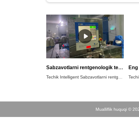
Sabzavotlarni rentgenologik tekshirish tizimi
Techik Intelligent Sabzavotlarni rentgen tekshiruvi tizimi Sabzavotlarni rentgenologik tekshirish tizimining yangilangan versiyasidir. Yangi versiya sun'iy intellektning vizual aniqlash algoritmi bilan jihozlangan bo'lib, u biz tasvirlarda topmoqchi bo'lgan begona jismlarni turli xil turdagi begona jism tasvirlarining ichki xususiyatlarini umumlashtirish orqali aniqlay oladi. Shunday qilib, mijozlar sizning maxsus ehtiyojlaringizni qondira oladigan o'z-o'zini o'rganish mashinasiga ega bo'lishadi.
Mualliflik huquqi © 2