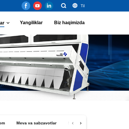
Til
Yangiliklar
Biz haqimizda
lar
aom
Meva va sabzavotlar
Sutli mahsulotlar
Yong'oq