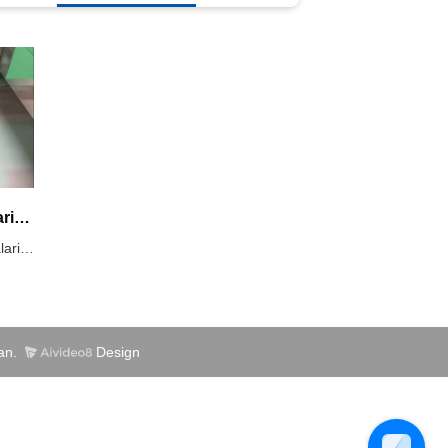
Muzlatilgan qulupnay mevalarini rentgen tekshiruvi tizimi
Techik muzlatilgan qulupnay mevalarini rentgen tekshiruvi tizimi sifatli muzlatilgan qulupnayni aniqlash va malakasizni rad etish uchun ishlatiladi. Ya'ni, xaridorlarga kelayotgan mahsulotlarda tosh, shisha kabi begona moddalar yo'q.Muzlatilgan qulupnay mevalarini rentgen tekshiruvi tizimining xususiyatlari1. Mashinani qismlarga ajratish va oson tozalash uchun maxsus tuzilma qo'llaniladi2. Turli mahsulotlar uchun turli rad etish tizimlari ixtiyoriy3. Yuqori sezuvchanlik va yuqori barqarorlik4. Yuqori IP himoyasi
an.
Design