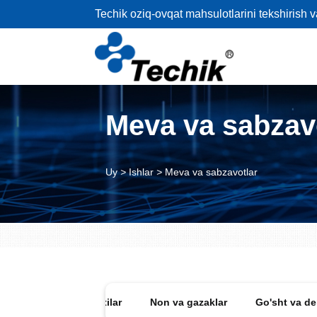
Techik oziq-ovqat mahsulotlarini tekshirish 
Meva va sabzav
Uy
>
Ishlar
>
Meva va sabzavotlar
Shishalar va qutilar
Non va gazaklar
Go'sht va de