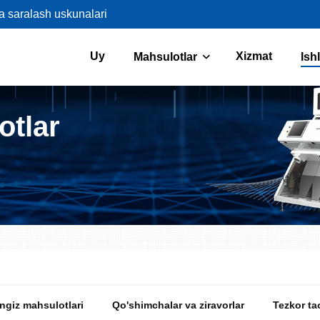
va saralash uskunalari
Uy
Xizmat
Mahsulotlar
Ish
otlar
ngiz mahsulotlari
Qo'shimchalar va ziravorlar
Tezkor t