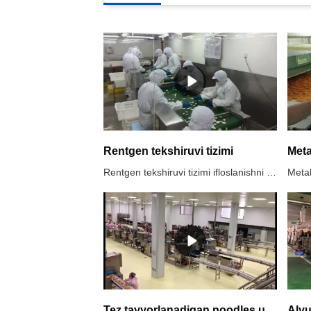
Rentgen tekshiruvi tizimi
Meta
Rentgen tekshiruvi tizimi ifloslanishni aniqlash uchun rentgen nurlarining kirib borish kuchidan foydalanadi. U metall, metall bo'lmagan ifloslantiruvchi moddalarni (shisha, keramika, tosh, suyak, qattiq kauchuk, qattiq plastmassa va boshqalarni) o'z ichiga olgan ifloslantiruvchi moddalarni tekshirishning to'liq spektriga erishishi mumkin. U metall, metall bo'lmagan qadoqlash va konserva mahsulotlarini tekshirishi mumkin va tekshirish natijasi harorat, namlik, tuz miqdori va boshqalarga ta'sir qilmaydi.Tavsiya etilgan rentgen tekshiruvi tizimlaridan foydalanish1. Faqat metall ifloslantiruvchi moddalar emas, balki toshlar, keramika, shisha kabi boshqa metall bo'lmaganlar ham.2. Alyuminiy plyonkali oziq-ovqat va metall qadoqlangan oziq-ovqat3. Kuchli mahsulot ta'siriga ega bo'lgan tuzlangan bodring kabi sho'rligi yuqori oziq-ovqat4. Konservalar5. SUSni tekshirish uchun yuqori talablar6. Nosozliklarni aniqlash, masalan, planshet nuqsoni.
Tez tayyorlanadigan noodles uchun oziq-ovqat rentgenogrammasini tekshirish uskunasi