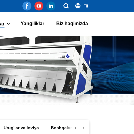
Til
Yangiliklar
Biz haqimizda
lar
Urug'lar va loviya
Boshqalar