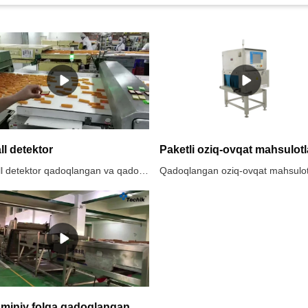
ll detektor
Metall detektor qadoqlangan va qadoqlanmagan mahsulotlarni onlayn aniqlash uchun qo'llaniladi va qora metall aralashmalari (Fe), rangli metall aralashmalari (mis, alyuminiy) va zanglamaydigan po'latni mahsulotga kirishiga yo'l qo'ymaslik uchun aniqlaydi.Metall detektordan foydalanish tavsiya etiladi1. Chastotani tanlash funktsiyasi, turli xil mahsulotlarga mos keladigan ikkita chastotani tanlash mumkin2. Ikkilamchi aniqlash tizimi Fe va Susning eng yaxshi sezgirligiga erishishini ta'minlaydi3. Avtomatik muvozanat funksiyasi barqaror aniqlashni ta'minlaydi
Alyuminiy folga qadoqlangan oziq-ovqat rentgen tekshiruvi tizimi