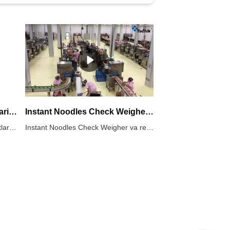
Paketli oziq-ovqat mahsulotlarini rentgen tekshiruvi tizimi
Instant Noodles Check Weigher va rentgen tekshiruvi ishlab chiqarish liniyasi
Qadoqlangan oziq-ovqat mahsulotlarini rentgen tekshiruvi tizimlari har xil turdagi begona materiallar va qadoqlangan oziq-ovqat mahsulotlaridagi nuqsonlarni aniqlash uchun ishlatiladi. Paketlangan oziq-ovqatlarni rentgen tekshiruvi tizimlari qadoqlangan oziq-ovqat mahsulotlarini ifloslantiruvchi moddalar, nuqsonlar va sifat standartlariga muvofiqligini tekshirish uchun rentgen texnologiyasidan foydalanadi. Ifloslantiruvchi moddalar yoki nuqsonlar aniqlanganda, tizim faqat xavfsiz va yuqori sifatli mahsulotlar iste'molchilarga etib borishini ta'minlab, ta'sirlangan paketlarni avtomatik ravishda rad etishi mumkin.Ular oziq-ovqat sanoatida potentsial xavflarni oldini olish, tartibga solish talablariga javob berish va mahsulotning mustahkamligini saqlash uchun keng qo'llaniladi.
Instant Noodles Check Weigher va rentgen tekshiruvi ishlab chiqarish liniyasi.Mahsulot bir zumda yonishi mumkin. Uning yuqori zichlikdagi yorug'lik elementlari nafaqat oniy oqim ta'siriga dosh bera olmaydi, balki birinchi marta normal ish holatiga ham kiradi.