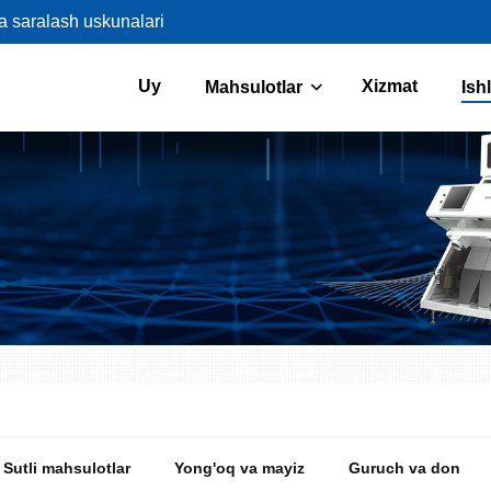
va saralash uskunalari
Uy
Xizmat
Mahsulotlar
Ish
Sutli mahsulotlar
Yong'oq va mayiz
Guruch va don