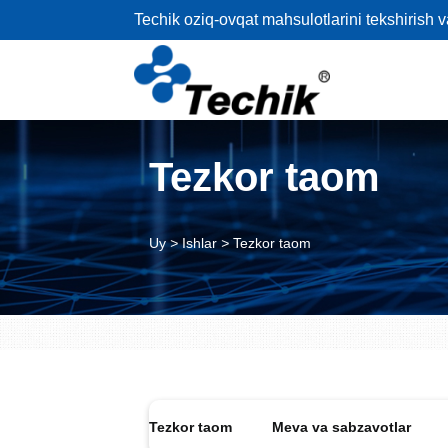
Techik oziq-ovqat mahsulotlarini tekshirish 
Tezkor taom
Uy
>
Ishlar
>
Tezkor taom
ar va ziravorlar
Tezkor taom
Meva va sabzavotlar