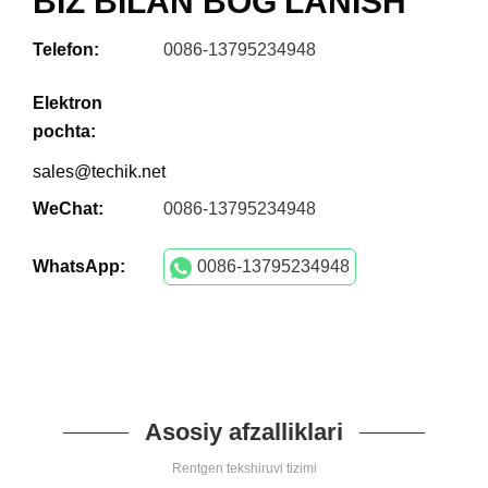
BIZ BILAN BOG'LANISH
Telefon:
0086-13795234948
Elektron
pochta:
sales@techik.net
WeChat:
0086-13795234948
WhatsApp:
0086-13795234948
Asosiy afzalliklari
Rentgen tekshiruvi tizimi