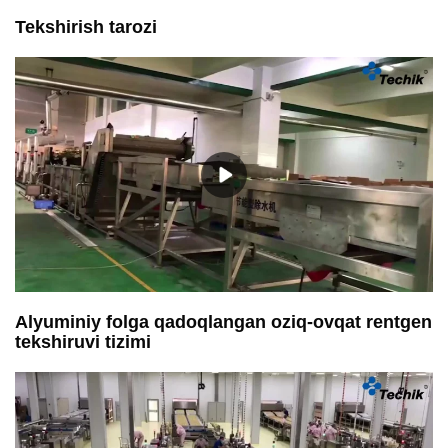
Tekshirish tarozi
Alyuminiy folga qadoqlangan oziq-ovqat rentgen
tekshiruvi tizimi