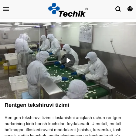
Rentgen tekshiruvi tizimi
Rentgen tekshiruvi tizimi ifloslanishni aniqlash uchun rentgen
nurlarining kirib borish kuchidan foydalanadi. U metall, metall
bo'lmagan ifloslantiruvchi moddalarni (shisha, keramika, tosh,
suyak, qattiq kauchuk, qattiq plastmassa va boshqalarni) o'z