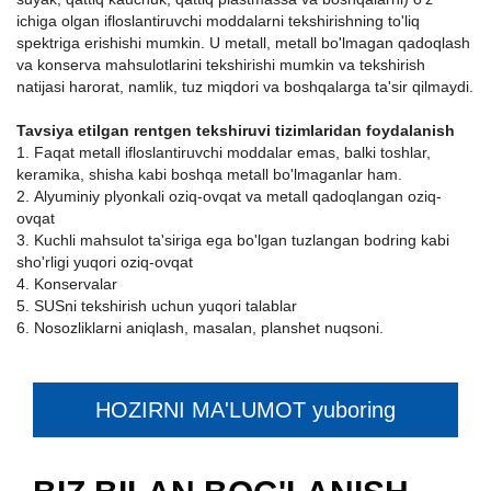
ichiga olgan ifloslantiruvchi moddalarni tekshirishning to'liq
spektriga erishishi mumkin. U metall, metall bo'lmagan qadoqlash
va konserva mahsulotlarini tekshirishi mumkin va tekshirish
natijasi harorat, namlik, tuz miqdori va boshqalarga ta'sir qilmaydi.
Tavsiya etilgan rentgen tekshiruvi tizimlaridan foydalanish
1. Faqat metall ifloslantiruvchi moddalar emas, balki toshlar,
keramika, shisha kabi boshqa metall bo'lmaganlar ham.
2. Alyuminiy plyonkali oziq-ovqat va metall qadoqlangan oziq-
ovqat
3. Kuchli mahsulot ta'siriga ega bo'lgan tuzlangan bodring kabi
sho'rligi yuqori oziq-ovqat
4. Konservalar
5. SUSni tekshirish uchun yuqori talablar
6. Nosozliklarni aniqlash, masalan, planshet nuqsoni.
HOZIRNI MA'LUMOT yuboring