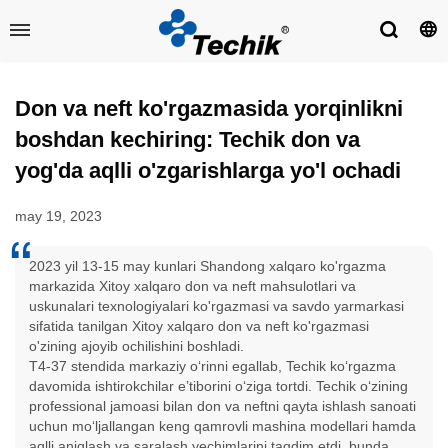
Don va neft ko'rgazmasida yorqinlikni
boshdan kechiring: Techik don va
yog'da aqlli o'zgarishlarga yo'l ochadi
may 19, 2023
2023 yil 13-15 may kunlari Shandong xalqaro ko'rgazma
markazida Xitoy xalqaro don va neft mahsulotlari va
uskunalari texnologiyalari ko'rgazmasi va savdo yarmarkasi
sifatida tanilgan Xitoy xalqaro don va neft ko'rgazmasi
o'zining ajoyib ochilishini boshladi.
T4-37 stendida markaziy oʻrinni egallab, Techik koʻrgazma
davomida ishtirokchilar eʼtiborini oʻziga tortdi. Techik oʻzining
professional jamoasi bilan don va neftni qayta ishlash sanoati
uchun moʻljallangan keng qamrovli mashina modellari hamda
aqlli aniqlash va saralash yechimlarini taqdim etdi, bunda