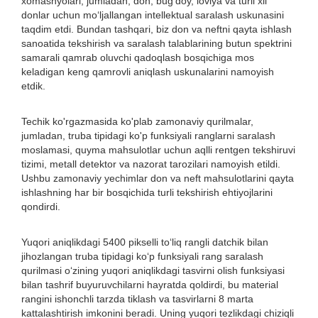
xomashyolari, jumladan, don, bug‘doy, loviya va turli xil
donlar uchun mo‘ljallangan intellektual saralash uskunasini
taqdim etdi. Bundan tashqari, biz don va neftni qayta ishlash
sanoatida tekshirish va saralash talablarining butun spektrini
samarali qamrab oluvchi qadoqlash bosqichiga mos
keladigan keng qamrovli aniqlash uskunalarini namoyish
etdik.
Techik ko'rgazmasida ko'plab zamonaviy qurilmalar,
jumladan, truba tipidagi ko'p funksiyali ranglarni saralash
moslamasi, quyma mahsulotlar uchun aqlli rentgen tekshiruvi
tizimi, metall detektor va nazorat tarozilari namoyish etildi.
Ushbu zamonaviy yechimlar don va neft mahsulotlarini qayta
ishlashning har bir bosqichida turli tekshirish ehtiyojlarini
qondirdi.
Yuqori aniqlikdagi 5400 pikselli toʻliq rangli datchik bilan
jihozlangan truba tipidagi koʻp funksiyali rang saralash
qurilmasi oʻzining yuqori aniqlikdagi tasvirni olish funksiyasi
bilan tashrif buyuruvchilarni hayratda qoldirdi, bu material
rangini ishonchli tarzda tiklash va tasvirlarni 8 marta
kattalashtirish imkonini beradi. Uning yuqori tezlikdagi chiziqli