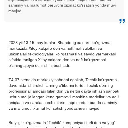
samimiy va maʼlumot beruvchi xizmat koʻrsatish yondashuvi
mavjud.
2023 yil 13-15 may kunlari Shandong xalqaro ko'rgazma
markazida Xitoy xalqaro don va neft mahsulotlari va
uskunalari texnologiyalari ko'rgazmasi va savdo yarmarkasi
sifatida tanilgan Xitoy xalqaro don va neft ko'rgazmasi
o'zining ajoyib ochilishini boshladi.
T4-37 stendida markaziy sahnani egallab, Techik ko'rgazma
davomida ishtirokchilarning e'tiborini tortdi. Techik o'zining
professional jamoasi bilan don va neftni qayta ishlash sanoati
uchun mo'ljallangan keng qamrovli mashina modellari va aqlli
aniqlash va saralash echimlarini taqdim etdi, bunda samimiy
va ma'lumotli xizmat ko'rsatish yondashuvi mavjud.
Bu yilgi ko‘rgazmada “Techik” kompaniyasi turli don va yog‘