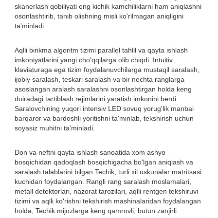
skanerlash qobiliyati eng kichik kamchiliklarni ham aniqlashni
osonlashtirib, tanib olishning misli ko'rilmagan aniqligini
ta'minladi.
Aqlli birikma algoritm tizimi parallel tahlil va qayta ishlash
imkoniyatlarini yangi cho'qqilarga olib chiqdi. Intuitiv
klaviaturaga ega tizim foydalanuvchilarga mustaqil saralash,
ijobiy saralash, teskari saralash va bir nechta ranglarga
asoslangan aralash saralashni osonlashtirgan holda keng
doiradagi tartiblash rejimlarini yaratish imkonini berdi.
Saralovchining yuqori intensiv LED sovuq yorug'lik manbai
barqaror va bardoshli yoritishni ta'minlab, tekshirish uchun
soyasiz muhitni ta'minladi.
Don va neftni qayta ishlash sanoatida xom ashyo
bosqichidan qadoqlash bosqichigacha bo'lgan aniqlash va
saralash talablarini bilgan Techik, turli xil uskunalar matritsasi
kuchidan foydalangan. Rangli rang saralash moslamalari,
metall detektorlari, nazorat tarozilari, aqlli rentgen tekshiruvi
tizimi va aqlli ko'rishni tekshirish mashinalaridan foydalangan
holda, Techik mijozlarga keng qamrovli, butun zanjirli