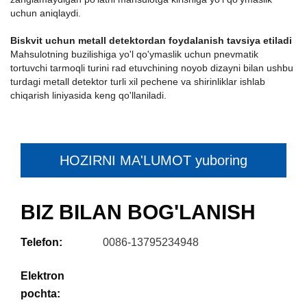
uchun aniqlaydi.
Biskvit uchun metall detektordan foydalanish tavsiya etiladi
Mahsulotning buzilishiga yo'l qo'ymaslik uchun pnevmatik
tortuvchi tarmoqli turini rad etuvchining noyob dizayni bilan ushbu
turdagi metall detektor turli xil pechene va shirinliklar ishlab
chiqarish liniyasida keng qo'llaniladi.
HOZIRNI MA'LUMOT yuboring
BIZ BILAN BOG'LANISH
Telefon:
0086-13795234948
Elektron
pochta: