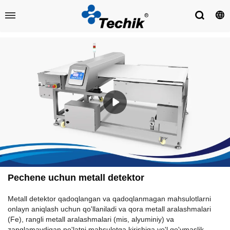
Pechene uchun metall detektor
Metall detektor qadoqlangan va qadoqlanmagan mahsulotlarni
onlayn aniqlash uchun qo'llaniladi va qora metall aralashmalari
(Fe), rangli metall aralashmalari (mis, alyuminiy) va
zanglamaydigan po'latni mahsulotga kirishiga yo'l qo'ymaslik