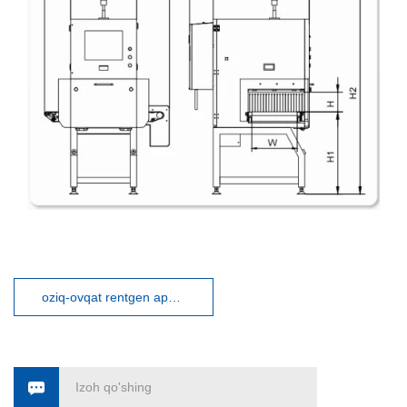
oziq-ovqat rentgen apparati
Izoh qo'shing