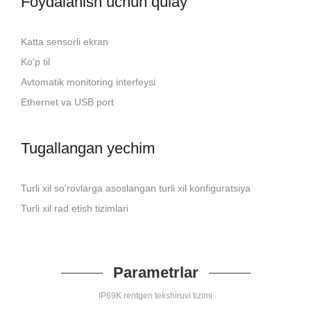
Foydalanish uchun qulay
Katta sensorli ekran
Ko'p til
Avtomatik monitoring interfeysi
Ethernet va USB port
Tugallangan yechim
Turli xil so'rovlarga asoslangan turli xil konfiguratsiya
Turli xil rad etish tizimlari
Parametrlar
IP69K rentgen tekshiruvi tizimi