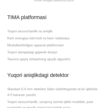
IP69K rentgen tekshiruvi tizimi
TIMA platformasi
Yuqori sezuvchanlik va aniqlik
Kam energiya iste'moli va kam radiatsiya
Modullashtirilgan apparat platformasi
Yuqori darajadagi gigienik dizayn
Tasvirni qayta ishlashning ajoyib algoritmi
Yuqori aniqlikdagi detektor
Standart 0,4 mm detektor bilan solishtirganda ta'sir qilishda
4-5 baravar yaxshi.
Yuqori sezuvchanlik, uzoqroq xizmat qilish muddati, past
nurlanish va texnik xizmat ko'rsatish narxi.