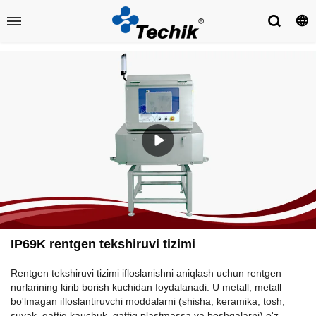
IP69K rentgen tekshiruvi tizimi
Rentgen tekshiruvi tizimi ifloslanishni aniqlash uchun rentgen
nurlarining kirib borish kuchidan foydalanadi. U metall, metall
bo'lmagan ifloslantiruvchi moddalarni (shisha, keramika, tosh,
suyak, qattiq kauchuk, qattiq plastmassa va boshqalarni) o'z