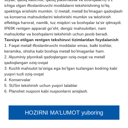
ichiga olgan ifloslantiruvchi moddalarni tekshirishning to'liq
spektriga erishishi mumkin. U metall, metall bo'lmagan qadoqlash
va konserva mahsulotlarini tekshirishi mumkin va tekshirish
effektiga harorat, namlik, tuz miqdori va boshqalar ta'sir qilmaydi.
IP69K rentgen apparati go'sht, dengiz mahsulotlari, nam
mahsulotlar va boshqalarni tekshirish uchun javob beradi.
Tavsiya etilgan rentgen tekshiruvi tizimlaridan foydalanish
1. Faqat metall ifloslantiruvchi moddalar emas, balki toshlar,
keramika, shisha kabi boshqa metall bo'lmaganlar ham.
2. Alyuminiy plyonkali qadoqlangan oziq-ovqat va metall
qadoqlangan oziq-ovqat
3. Kuchli mahsulot ta'siriga ega bo'lgan tuzlangan bodring kabi
yuqori tuzli oziq-ovqat
4. Konservalar
5. SUSni tekshirish uchun yuqori talablar
6. Planshet nuqsoni kabi nuqsonlarni aniqlash.
HOZIRNI MA'LUMOT yuboring