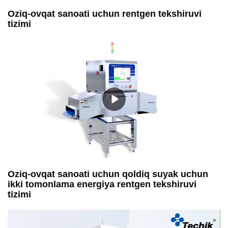
Oziq-ovqat sanoati uchun rentgen tekshiruvi
tizimi
Oziq-ovqat sanoati uchun qoldiq suyak uchun
ikki tomonlama energiya rentgen tekshiruvi
tizimi