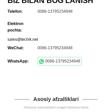
BIZ BILAN BOG'LANISH
Telefon:
0086-13795234948
Elektron
pochta:
sales@techik.net
WeChat:
0086-13795234948
WhatsApp:
0086-13795234948
Asosiy afzalliklari
Ommaviy mahsulotlarni rentgen tekshiruvi tizimi