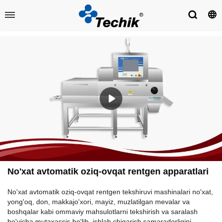
No'xat avtomatik oziq-ovqat rentgen apparatlari
No'xat avtomatik oziq-ovqat rentgen tekshiruvi mashinalari no'xat,
yong'oq, don, makkajo'xori, mayiz, muzlatilgan mevalar va
boshqalar kabi ommaviy mahsulotlarni tekshirish va saralash
bo'yicha mutaxassis bo'lib, ishlab chiqarish samaradorligini