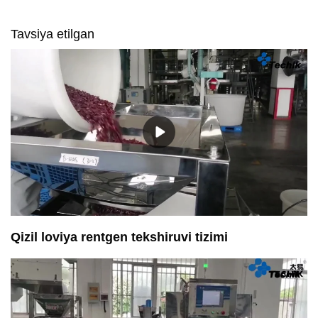
Tavsiya etilgan
Qizil loviya rentgen tekshiruvi tizimi