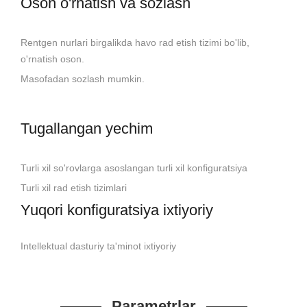
Oson o'rnatish va sozlash
Rentgen nurlari birgalikda havo rad etish tizimi bo'lib,
o'rnatish oson.
Masofadan sozlash mumkin.
Tugallangan yechim
Turli xil so'rovlarga asoslangan turli xil konfiguratsiya
Turli xil rad etish tizimlari
Yuqori konfiguratsiya ixtiyoriy
Intellektual dasturiy ta'minot ixtiyoriy
Parametrlar