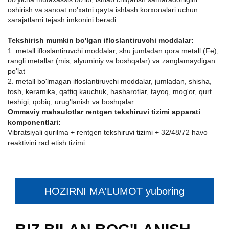
oshirish va sanoat no'xatni qayta ishlash korxonalari uchun
xarajatlarni tejash imkonini beradi.
Tekshirish mumkin bo'lgan ifloslantiruvchi moddalar:
1. metall ifloslantiruvchi moddalar, shu jumladan qora metall (Fe),
rangli metallar (mis, alyuminiy va boshqalar) va zanglamaydigan
po'lat
2. metall bo'lmagan ifloslantiruvchi moddalar, jumladan, shisha,
tosh, keramika, qattiq kauchuk, hasharotlar, tayoq, mog'or, qurt
teshigi, qobiq, urug'lanish va boshqalar.
Ommaviy mahsulotlar rentgen tekshiruvi tizimi apparati
komponentlari:
Vibratsiyali qurilma + rentgen tekshiruvi tizimi + 32/48/72 havo
reaktivini rad etish tizimi
HOZIRNI MA'LUMOT yuboring