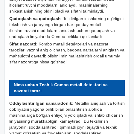
ifloslantiruvchi moddalarni aniqlaydi, mashinalarning
shikastlanishining oldini oladi va sifatni ta'minlaydi.
Qadoqlash va qadoqlash
: To'ldirilgan idishlarning og'irligini
tekshirish va jarayonga kirgan har qanday metall
ifloslantiruvchi moddalarni aniqlash uchun qadoqlash va
qadoqlash liniyalarida Combo birliklari qo'llaniladi.
Sifat nazorati
: Kombo metall detektorlari va nazorat
tarozilari vaznni aniq o'lchash, begona narsalarni aniqlash va
mahsulotni qaytarib olishni minimallashtirish orqali umumiy
sifat nazoratiga hissa qo'shadi.
Nima uchun Techik Combo metall detektori va
nazorat tarozi
Oddiylashtirilgan samaradorlik
: Metallni aniqlash va tortish
qobiliyatini yagona birlik bilan birlashtirish alohida
mashinalarga bo'lgan ehtiyojni yo'q qiladi va ishlab chiqarish
liniyasining murakkabligini kamaytiradi. Bu tekshirish
jarayonini soddalashtiradi, qimmatli joyni tejaydi va texnik
xizmat ko'rsatish va foydalanishni soddalashtiradi.