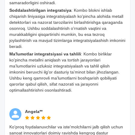
samaradorligini oshiradi.
Soddalashtirilgan integratsiya
: Kombo blokni ishlab
chiqarish liniyasiga integratsiyalash ko'pincha alohida metall
detektorlari va nazorat tarozilarini birlashtirishga qaraganda
osonroq. Ushbu soddalashtirish o'rnatish vaqtini va
murakkabligini qisqartirishi mumkin, bu esa tezroq
joylashtirish va mavjud tizimlarga integratsiyalashish imkonini
beradi.
Ma'lumotlar integratsiyasi va tahlili
: Kombo birliklar
ko'pincha metallni aniqlash va tortish jarayonlari
ma'lumotlarini uzluksiz integratsiyalash va tahlil qilish
imkonini beruvchi ilg'or dasturiy ta'minot bilan jihozlangan.
Ushbu keng qamrovli ma'lumotlarni boshqarish qobiliyati
qarorlar qabul qilish, sifat nazorati va jarayonni
optimallashtirishni osonlashtiradi.
Angela**
Ko'proq foydalanuvchilar va iste'molchilarni jalb qilish uchun
sanoat innovatorlari doimiy ravishda kengroq dastur