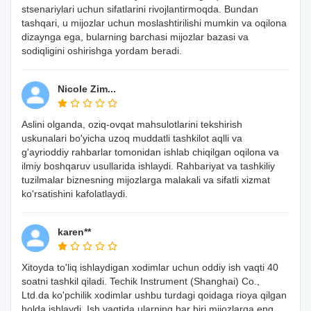
stsenariylari uchun sifatlarini rivojlantirmoqda. Bundan
tashqari, u mijozlar uchun moslashtirilishi mumkin va oqilona
dizaynga ega, bularning barchasi mijozlar bazasi va
sodiqligini oshirishga yordam beradi.
Nicole Zim...
Aslini olganda, oziq-ovqat mahsulotlarini tekshirish
uskunalari bo'yicha uzoq muddatli tashkilot aqlli va
g'ayrioddiy rahbarlar tomonidan ishlab chiqilgan oqilona va
ilmiy boshqaruv usullarida ishlaydi. Rahbariyat va tashkiliy
tuzilmalar biznesning mijozlarga malakali va sifatli xizmat
ko'rsatishini kafolatlaydi.
karen**
Xitoyda to'liq ishlaydigan xodimlar uchun oddiy ish vaqti 40
soatni tashkil qiladi. Techik Instrument (Shanghai) Co.,
Ltd.da ko'pchilik xodimlar ushbu turdagi qoidaga rioya qilgan
holda ishlaydi. Ish vaqtida ularning har biri mijozlarga eng