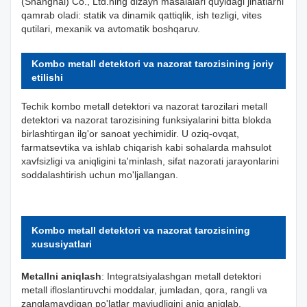
(Shanghai) Co., Ltd.ning dizayn masalalari quyidagi jihatlarni
qamrab oladi: statik va dinamik qattiqlik, ish tezligi, vites
qutilari, mexanik va avtomatik boshqaruv.
Kombo metall detektori va nazorat tarozisining joriy
etilishi
Techik kombo metall detektori va nazorat tarozilari metall
detektori va nazorat tarozisining funksiyalarini bitta blokda
birlashtirgan ilg'or sanoat yechimidir. U oziq-ovqat,
farmatsevtika va ishlab chiqarish kabi sohalarda mahsulot
xavfsizligi va aniqligini ta'minlash, sifat nazorati jarayonlarini
soddalashtirish uchun mo'ljallangan.
Kombo metall detektori va nazorat tarozisining
xususiyatlari
Metallni aniqlash
: Integratsiyalashgan metall detektori
metall ifloslantiruvchi moddalar, jumladan, qora, rangli va
zanglamaydigan po'latlar mavjudligini aniq aniqlab,