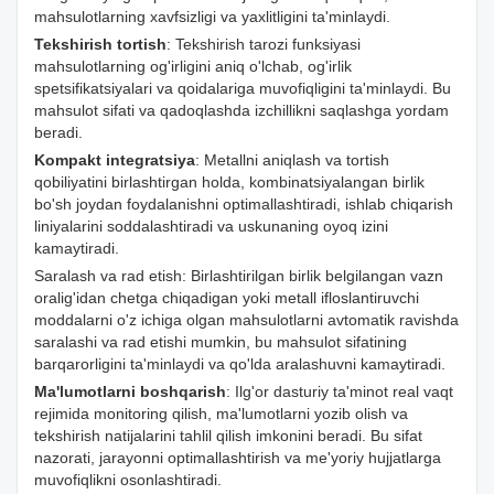
mahsulotlarning xavfsizligi va yaxlitligini ta'minlaydi.
Tekshirish tortish
: Tekshirish tarozi funksiyasi
mahsulotlarning og'irligini aniq o'lchab, og'irlik
spetsifikatsiyalari va qoidalariga muvofiqligini ta'minlaydi. Bu
mahsulot sifati va qadoqlashda izchillikni saqlashga yordam
beradi.
Kompakt integratsiya
: Metallni aniqlash va tortish
qobiliyatini birlashtirgan holda, kombinatsiyalangan birlik
bo'sh joydan foydalanishni optimallashtiradi, ishlab chiqarish
liniyalarini soddalashtiradi va uskunaning oyoq izini
kamaytiradi.
Saralash va rad etish: Birlashtirilgan birlik belgilangan vazn
oralig'idan chetga chiqadigan yoki metall ifloslantiruvchi
moddalarni o'z ichiga olgan mahsulotlarni avtomatik ravishda
saralashi va rad etishi mumkin, bu mahsulot sifatining
barqarorligini ta'minlaydi va qo'lda aralashuvni kamaytiradi.
Ma'lumotlarni boshqarish
: Ilg'or dasturiy ta'minot real vaqt
rejimida monitoring qilish, ma'lumotlarni yozib olish va
tekshirish natijalarini tahlil qilish imkonini beradi. Bu sifat
nazorati, jarayonni optimallashtirish va me'yoriy hujjatlarga
muvofiqlikni osonlashtiradi.