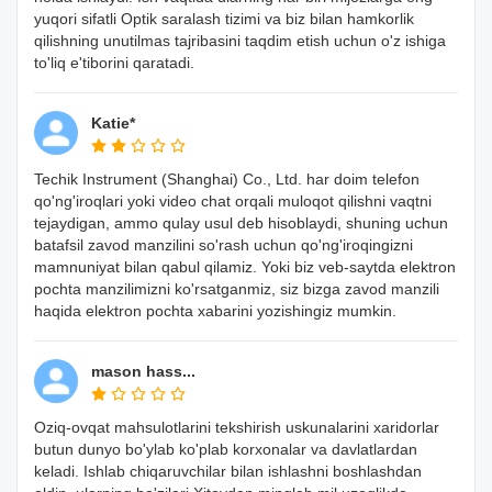
yuqori sifatli Optik saralash tizimi va biz bilan hamkorlik
qilishning unutilmas tajribasini taqdim etish uchun o'z ishiga
to'liq e'tiborini qaratadi.
Katie*
Techik Instrument (Shanghai) Co., Ltd. har doim telefon
qo'ng'iroqlari yoki video chat orqali muloqot qilishni vaqtni
tejaydigan, ammo qulay usul deb hisoblaydi, shuning uchun
batafsil zavod manzilini so'rash uchun qo'ng'iroqingizni
mamnuniyat bilan qabul qilamiz. Yoki biz veb-saytda elektron
pochta manzilimizni ko'rsatganmiz, siz bizga zavod manzili
haqida elektron pochta xabarini yozishingiz mumkin.
mason hass...
Oziq-ovqat mahsulotlarini tekshirish uskunalarini xaridorlar
butun dunyo bo'ylab ko'plab korxonalar va davlatlardan
keladi. Ishlab chiqaruvchilar bilan ishlashni boshlashdan