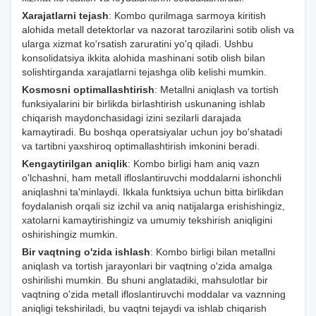
Xarajatlarni tejash
: Kombo qurilmaga sarmoya kiritish
alohida metall detektorlar va nazorat tarozilarini sotib olish va
ularga xizmat ko'rsatish zaruratini yo'q qiladi. Ushbu
konsolidatsiya ikkita alohida mashinani sotib olish bilan
solishtirganda xarajatlarni tejashga olib kelishi mumkin.
Kosmosni optimallashtirish
: Metallni aniqlash va tortish
funksiyalarini bir birlikda birlashtirish uskunaning ishlab
chiqarish maydonchasidagi izini sezilarli darajada
kamaytiradi. Bu boshqa operatsiyalar uchun joy bo'shatadi
va tartibni yaxshiroq optimallashtirish imkonini beradi.
Kengaytirilgan aniqlik
: Kombo birligi ham aniq vazn
o'lchashni, ham metall ifloslantiruvchi moddalarni ishonchli
aniqlashni ta'minlaydi. Ikkala funktsiya uchun bitta birlikdan
foydalanish orqali siz izchil va aniq natijalarga erishishingiz,
xatolarni kamaytirishingiz va umumiy tekshirish aniqligini
oshirishingiz mumkin.
Bir vaqtning o'zida ishlash
: Kombo birligi bilan metallni
aniqlash va tortish jarayonlari bir vaqtning o'zida amalga
oshirilishi mumkin. Bu shuni anglatadiki, mahsulotlar bir
vaqtning o'zida metall ifloslantiruvchi moddalar va vaznning
aniqligi tekshiriladi, bu vaqtni tejaydi va ishlab chiqarish