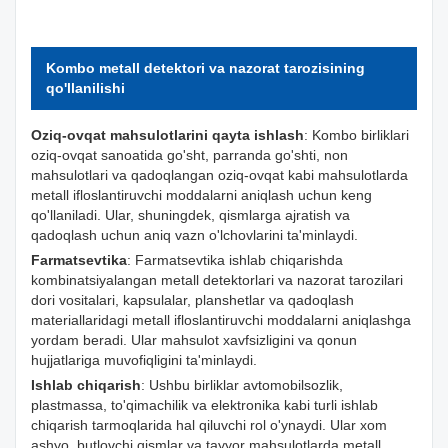
Kombo metall detektori va nazorat tarozisining
qo'llanilishi
Oziq-ovqat mahsulotlarini qayta ishlash
: Kombo birliklari
oziq-ovqat sanoatida go'sht, parranda go'shti, non
mahsulotlari va qadoqlangan oziq-ovqat kabi mahsulotlarda
metall ifloslantiruvchi moddalarni aniqlash uchun keng
qo'llaniladi. Ular, shuningdek, qismlarga ajratish va
qadoqlash uchun aniq vazn o'lchovlarini ta'minlaydi.
Farmatsevtika
: Farmatsevtika ishlab chiqarishda
kombinatsiyalangan metall detektorlari va nazorat tarozilari
dori vositalari, kapsulalar, planshetlar va qadoqlash
materiallaridagi metall ifloslantiruvchi moddalarni aniqlashga
yordam beradi. Ular mahsulot xavfsizligini va qonun
hujjatlariga muvofiqligini ta'minlaydi.
Ishlab chiqarish
: Ushbu birliklar avtomobilsozlik,
plastmassa, to'qimachilik va elektronika kabi turli ishlab
chiqarish tarmoqlarida hal qiluvchi rol o'ynaydi. Ular xom
ashyo, butlovchi qismlar va tayyor mahsulotlarda metall