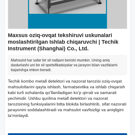
Maxsus oziq-ovqat tekshiruvi uskunalari
moslashtirilgan Ishlab chiqaruvchi | Techik
Instrument (Shanghai) Co., Ltd.
Mahsulot har safar bir xil natijani berishi mumkin. Uning aniq
dasturlashi uni bir xil spetsifikatsiyalar va jarayon bilan vazifalarni
bajarishga imkon beradi.
Techik kombo metall detektori va nazorat tarozisi oziq-ovqat
mahsulotlarini qayta ishlash, farmatsevtika va ishlab chiqarish
kabi turli sohalarda qo'llaniladigan ko'p qirrali va samarali
yechimdir. Ushbu qurilma metall detektori va nazorat
tarozisining funksiyalarini bitta blokda birlashtirib, sifat nazorati
jarayonini soddalashtiradi va mahsulot xavfsizligi va aniqligini
ta'minlaydi.