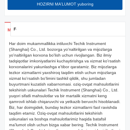
HOZIRNI MA'LUMOT yuboring
Feedback
Mahsulotlar uchun ma'lumotlar
Har doim mukammallikka intiluvchi Techik Instrument
(Shanghai) Co., Ltd. bozorga yo'naltirilgan va mijozlarga
yo'naltirilgan korxona bo'lish uchun rivojlangan. Biz ilmiy
tadqiqotlar imkoniyatlarini kuchaytirishga va xizmat ko'rsatish
korxonalarini yakunlashga e'tibor qaratamiz. Biz mijozlarga
tezkor xizmatlarni yaxshiroq taqdim etish uchun mijozlarga
xizmat ko'rsatish bo'limini tashkil qildik, shu jumladan
buyurtmani kuzatish xabarnomasi. oziq-ovqat mahsulotlarini
tekshirish uskunalari Techik Instrument (Shanghai) Co., Ltd.
yuqori sifatli mahsulotlar va bir martalik xizmatni keng
qamrovli ishlab chiqaruvchi va yetkazib beruvchi hisoblanadi.
Biz, har doimgidek, bunday tezkor xizmatlarni faol ravishda
taqdim etamiz. Oziq-ovqat mahsulotlarini tekshirish
uskunalari va boshqa mahsulotlarimiz haqida batafsil
ma'lumot olish uchun bizga xabar bering. Techik Instrument