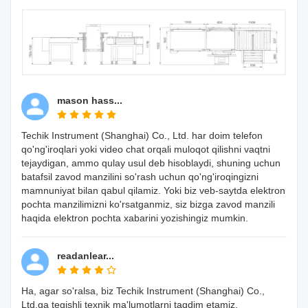
mason hass...
Techik Instrument (Shanghai) Co., Ltd. har doim telefon
qo'ng'iroqlari yoki video chat orqali muloqot qilishni vaqtni
tejaydigan, ammo qulay usul deb hisoblaydi, shuning uchun
batafsil zavod manzilini so'rash uchun qo'ng'iroqingizni
mamnuniyat bilan qabul qilamiz. Yoki biz veb-saytda elektron
pochta manzilimizni ko'rsatganmiz, siz bizga zavod manzili
haqida elektron pochta xabarini yozishingiz mumkin.
readanlear...
Ha, agar so'ralsa, biz Techik Instrument (Shanghai) Co.,
Ltd.ga tegishli texnik ma'lumotlarni taqdim etamiz.