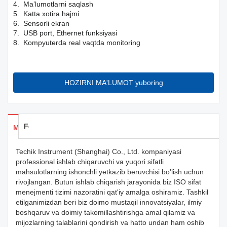
4. Maʼlumotlarni saqlash
5. Katta xotira hajmi
6. Sensorli ekran
7. USB port, Ethernet funksiyasi
8. Kompyuterda real vaqtda monitoring
HOZIRNI MA'LUMOT yuboring
Feedback
Mahsulotlar uchun ma'lumotlar
Techik Instrument (Shanghai) Co., Ltd. kompaniyasi
professional ishlab chiqaruvchi va yuqori sifatli
mahsulotlarning ishonchli yetkazib beruvchisi bo'lish uchun
rivojlangan. Butun ishlab chiqarish jarayonida biz ISO sifat
menejmenti tizimi nazoratini qat'iy amalga oshiramiz. Tashkil
etilganimizdan beri biz doimo mustaqil innovatsiyalar, ilmiy
boshqaruv va doimiy takomillashtirishga amal qilamiz va
mijozlarning talablarini qondirish va hatto undan ham oshib