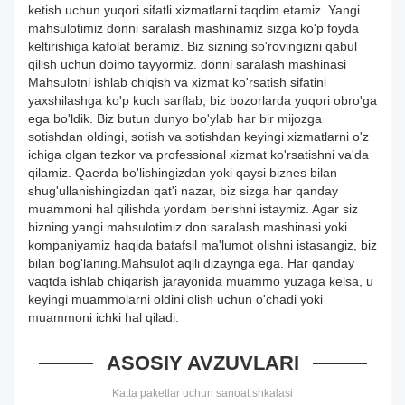
ketish uchun yuqori sifatli xizmatlarni taqdim etamiz. Yangi
mahsulotimiz donni saralash mashinamiz sizga ko'p foyda
keltirishiga kafolat beramiz. Biz sizning so'rovingizni qabul
qilish uchun doimo tayyormiz. donni saralash mashinasi
Mahsulotni ishlab chiqish va xizmat ko'rsatish sifatini
yaxshilashga ko'p kuch sarflab, biz bozorlarda yuqori obro'ga
ega bo'ldik. Biz butun dunyo bo'ylab har bir mijozga
sotishdan oldingi, sotish va sotishdan keyingi xizmatlarni o'z
ichiga olgan tezkor va professional xizmat ko'rsatishni va'da
qilamiz. Qaerda bo'lishingizdan yoki qaysi biznes bilan
shug'ullanishingizdan qat'i nazar, biz sizga har qanday
muammoni hal qilishda yordam berishni istaymiz. Agar siz
bizning yangi mahsulotimiz don saralash mashinasi yoki
kompaniyamiz haqida batafsil ma'lumot olishni istasangiz, biz
bilan bog'laning.Mahsulot aqlli dizaynga ega. Har qanday
vaqtda ishlab chiqarish jarayonida muammo yuzaga kelsa, u
keyingi muammolarni oldini olish uchun o'chadi yoki
muammoni ichki hal qiladi.
ASOSIY AVZUVLARI
Katta paketlar uchun sanoat shkalasi