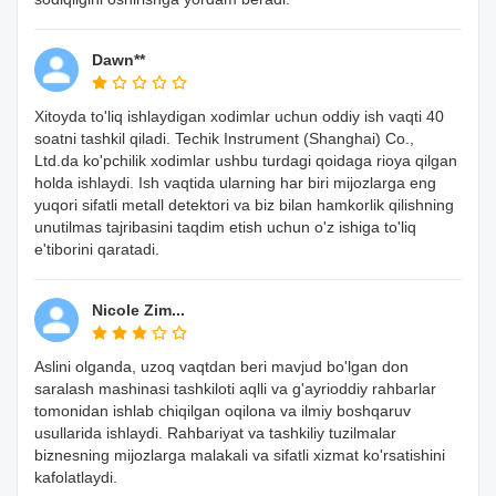
Dawn**
Xitoyda to'liq ishlaydigan xodimlar uchun oddiy ish vaqti 40
soatni tashkil qiladi. Techik Instrument (Shanghai) Co.,
Ltd.da ko'pchilik xodimlar ushbu turdagi qoidaga rioya qilgan
holda ishlaydi. Ish vaqtida ularning har biri mijozlarga eng
yuqori sifatli metall detektori va biz bilan hamkorlik qilishning
unutilmas tajribasini taqdim etish uchun o'z ishiga to'liq
e'tiborini qaratadi.
Nicole Zim...
Aslini olganda, uzoq vaqtdan beri mavjud bo'lgan don
saralash mashinasi tashkiloti aqlli va g'ayrioddiy rahbarlar
tomonidan ishlab chiqilgan oqilona va ilmiy boshqaruv
usullarida ishlaydi. Rahbariyat va tashkiliy tuzilmalar
biznesning mijozlarga malakali va sifatli xizmat ko'rsatishini
kafolatlaydi.