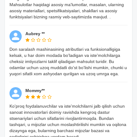
Mahsulotlar haqidagi asosiy ma'lumotlar, masalan, ularning
asosiy materiallari, spetsifikatsiyalari, shakllari va asosiy
funktsiyalari bizning rasmiy veb-saytimizda mavjud. .
Aubrey **
Don saralash mashinasining atributlari va funksionalligiga
kelsak, u har doim modada bo'ladigan va iste'molchilarga
cheksiz imtiyozlarni taklif qiladigan mahsulot turidir. Bu
odamlar uchun uzoq muddatli do'st bo'lishi mumkin, chunki u
yuqori sifatli xom ashyodan qurilgan va uzoq umrga ega.
Mommy**
Ko'proq foydalanuvchilar va iste'molchilarni jalb qilish uchun
sanoat innovatorlari doimiy ravishda kengroq dastur
stsenariylari uchun sifatlarini rivojlantirmoqda. Bundan
tashqari, u mijozlar uchun moslashtirilishi mumkin va oqilona
dizaynga ega, bularning barchasi mijozlar bazasi va
sodiqligini oshirishga yordam beradi.