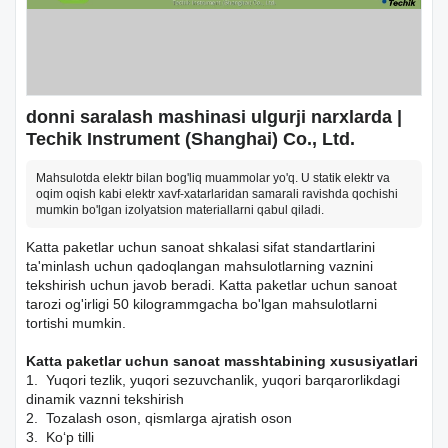
donni saralash mashinasi ulgurji narxlarda |
Techik Instrument (Shanghai) Co., Ltd.
Mahsulotda elektr bilan bog'liq muammolar yo'q. U statik elektr va
oqim oqish kabi elektr xavf-xatarlaridan samarali ravishda qochishi
mumkin bo'lgan izolyatsion materiallarni qabul qiladi.
Katta paketlar uchun sanoat shkalasi sifat standartlarini
ta'minlash uchun qadoqlangan mahsulotlarning vaznini
tekshirish uchun javob beradi. Katta paketlar uchun sanoat
tarozi og'irligi 50 kilogrammgacha bo'lgan mahsulotlarni
tortishi mumkin.
Katta paketlar uchun sanoat masshtabining xususiyatlari
1. Yuqori tezlik, yuqori sezuvchanlik, yuqori barqarorlikdagi
dinamik vaznni tekshirish
2. Tozalash oson, qismlarga ajratish oson
3. Ko‘p tilli