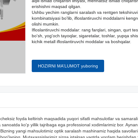
aqlli ishlab chiqarish liniyasi, mehnatsiz ishlab chiqaris
erishishni maqsad qilgan.
Ushbu yechim ranglarni saralash va rentgen tekshiruvi 
kombinatsiyasi bo'lib, ifloslantiruvchi moddalarni ken
olishi mumkin.
Ifloslantiruvchi moddalar: rang farqlari, singan, qurt tesh
bo'sh, yog'och tayoqlar, sigaretalar, toshlar, yupqa shis
kichik metall ifloslantiruvchi moddalar va boshqalar.
HOZIRNI MA'LUMOT yuboring
cheksiz foyda keltirish maqsadida yuqori sifatli mahsulotlar va samaral
a sanoatda ko'p yillik tajribaga ega professional xodimlarimiz bor. Aynan
r. Bizning yangi mahsulotimiz optik saralash mashinamiz haqida savollari
n bog'laning. Mutaxassislarimiz sizga istalgan vaqtda yordam berishdan