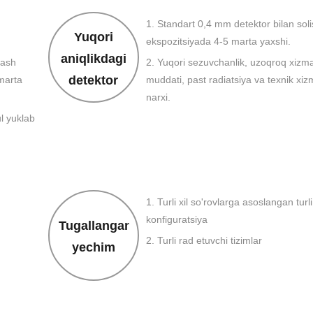
1. Standart 0,4 mm detektor bilan sol
Yuqori
ekspozitsiyada 4-5 marta yaxshi.
aniqlikdagi
lash
2. Yuqori sezuvchanlik, uzoqroq xizmat
detektor
 marta
muddati, past radiatsiya va texnik xiz
narxi.
ul yuklab
1. Turli xil so'rovlarga asoslangan turli 
konfiguratsiya
Tugallangan
2. Turli rad etuvchi tizimlar
yechim