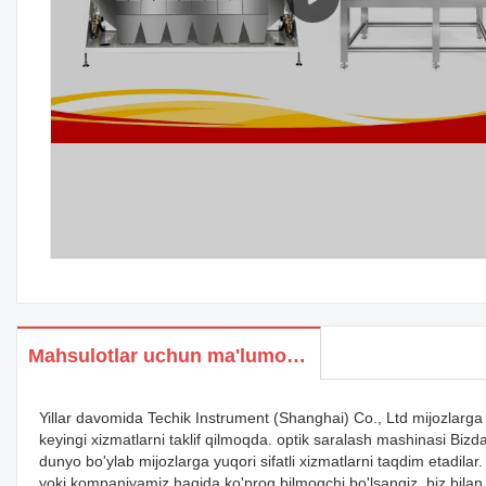
Mahsulotlar uchun ma'lumotlar
Yillar davomida Techik Instrument (Shanghai) Co., Ltd mijozlarga 
keyingi xizmatlarni taklif qilmoqda. optik saralash mashinasi Bizd
dunyo bo'ylab mijozlarga yuqori sifatli xizmatlarni taqdim etadila
yoki kompaniyamiz haqida ko'proq bilmoqchi bo'lsangiz, biz bila