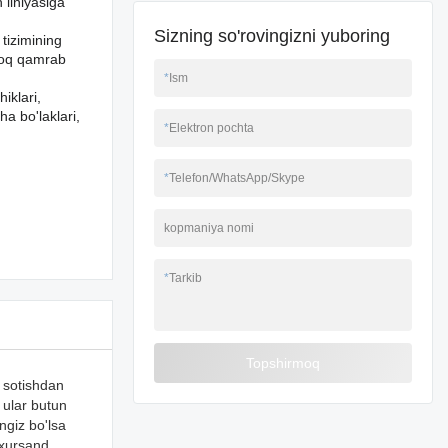
h liniyasiga
Sizning so'rovingizni yuboring
tizimining
groq qamrab
*
Ism
iklari,
ha bo'laklari,
*
Elektron pochta
*
Telefon/WhatsApp/Skype
kopmaniya nomi
*
Tarkib
Topshirmoq
i sotishdan
 ular butun
ngiz bo'lsa
 xursand