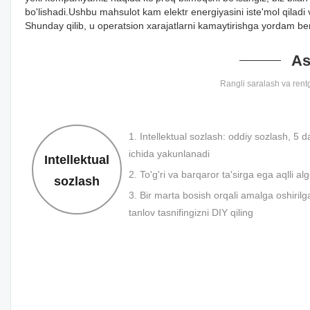
bo'lishadi.Ushbu mahsulot kam elektr energiyasini iste'mol qiladi 
Shunday qilib, u operatsion xarajatlarni kamaytirishga yordam be
As
Rangli saralash va rentge
1. Intellektual sozlash: oddiy sozlash, 5 
ichida yakunlanadi
Intellektual
2. To'g'ri va barqaror ta'sirga ega aqlli al
sozlash
3. Bir marta bosish orqali amalga oshirilg
tanlov tasnifingizni DIY qiling