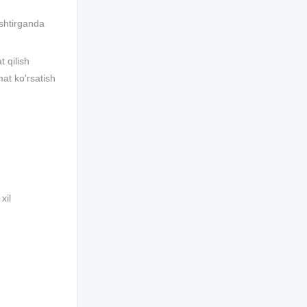
ishtirganda
 qilish
mat ko'rsatish
xil