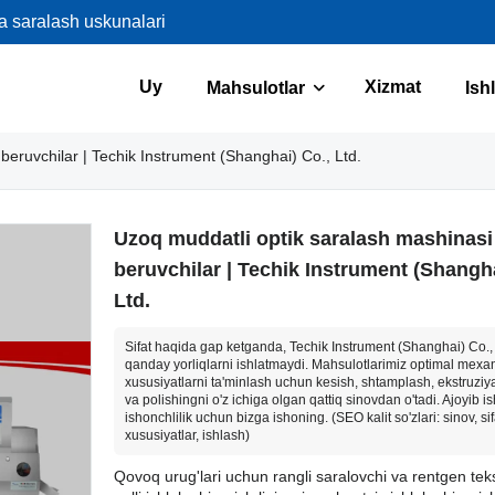
va saralash uskunalari
Uy
Xizmat
Mahsulotlar
Ish
beruvchilar | Techik Instrument (Shanghai) Co., Ltd.
Uzoq muddatli optik saralash mashinasi
beruvchilar | Techik Instrument (Shangha
Ltd.
Sifat haqida gap ketganda, Techik Instrument (Shanghai) Co.,
qanday yorliqlarni ishlatmaydi. Mahsulotlarimiz optimal mexa
xususiyatlarni ta'minlash uchun kesish, shtamplash, ekstruziy
va polishingni o'z ichiga olgan qattiq sinovdan o'tadi. Ajoyib i
ishonchlilik uchun bizga ishoning. (SEO kalit so'zlari: sinov, si
xususiyatlar, ishlash)
Qovoq urug'lari uchun rangli saralovchi va rentgen teksh