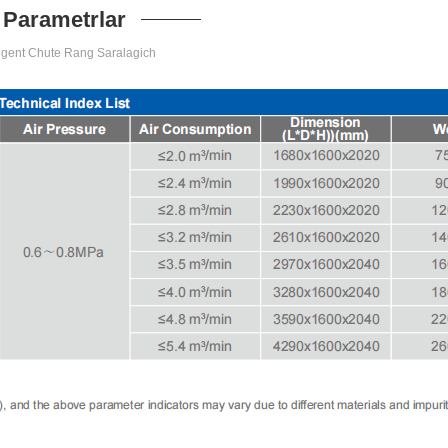
Parametrlar
ligent Chute Rang Saralagich