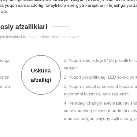
va yuqori samaradorligi tufayli ko'p energiya xarajatlarini tejashga yor
radi.
osiy afzalliklari
n tekshiruvi tizimi aqlli ishlab chiqarish liniyasi
daqiqa
1. Yuqori aniqlikdagi 5400 pikselli to'li
sensor
Uskuna
goritm
2. Yuqori yorqinlikdagi LED sovuq yor
afzalligi
an o'z
3. Yuqori chastotali solenoid klapan, aq
algoritmni kuzatish, aniq rad etish
4. Yemdagi changni avtomatik ravishd
va uskunaning ishlash muddatini uzayt
mumkin bo'lgan ixtiyoriy aqlli chang yig