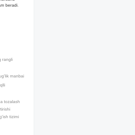
dam beradi.
q rangli
ug'lik manbai
lli
a tozalash
irishi
'ish tizimi