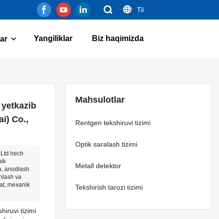
Til
Yangiliklar
Biz haqimizda
lar
Mahsulotlar
 yetkazib
i) Co.,
Rentgen tekshiruvi tizimi
Optik saralash tizimi
 Ltd hech
nik
Metall detektor
a, anodlash
shlash va
fat, mexanik
Tekshirish tarozi tizimi
iruvi tizimi