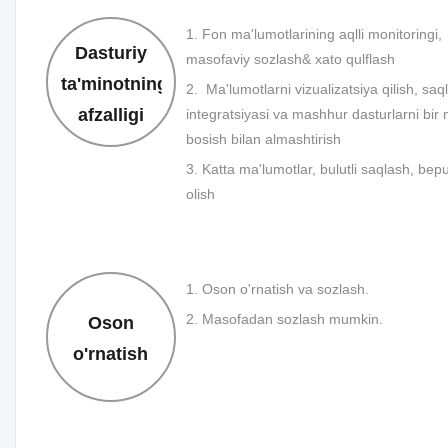
1. Fon ma'lumotlarining aqlli monitoringi,
Dasturiy
masofaviy sozlash& xato qulflash
ta'minotning
2. Ma'lumotlarni vizualizatsiya qilish, saq
afzalligi
integratsiyasi va mashhur dasturlarni bir
bosish bilan almashtirish
3. Katta ma'lumotlar, bulutli saqlash, bep
olish
1. Oson o'rnatish va sozlash.
2. Masofadan sozlash mumkin.
Oson
o'rnatish