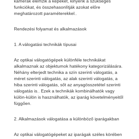
kamerák elemzik a képeket, kinyerik a szükséges
funkciókat, és összehasonlítják azokat előre
meghatározott paraméterekkel..
Rendezési folyamat és alkalmazások
1. A válogatási technikák típusai
Az optikai válogatógépek különféle technikákat
alkalmaznak az objektumok hatékony kategorizálására.
Néhány elterjedt technika a szín szerinti válogatás, a
méret szerinti válogatás, az alak szerinti válogatás, a
hiba szerinti válogatás, sőt az anyagösszetétel szerinti
válogatás is.. Ezek a technikák kombinálhatók vagy
külön-külön is használhatók, az iparág követelményeitől
függően.
2. Alkalmazások válogatása a különböző iparágakban
Az optikai válogatógépeket az iparágak széles körében