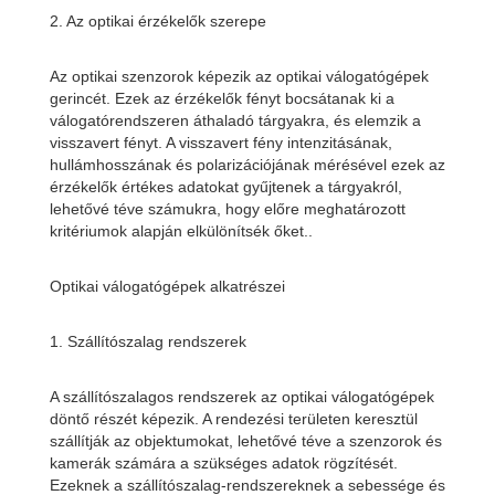
2. Az optikai érzékelők szerepe
Az optikai szenzorok képezik az optikai válogatógépek
gerincét. Ezek az érzékelők fényt bocsátanak ki a
válogatórendszeren áthaladó tárgyakra, és elemzik a
visszavert fényt. A visszavert fény intenzitásának,
hullámhosszának és polarizációjának mérésével ezek az
érzékelők értékes adatokat gyűjtenek a tárgyakról,
lehetővé téve számukra, hogy előre meghatározott
kritériumok alapján elkülönítsék őket..
Optikai válogatógépek alkatrészei
1. Szállítószalag rendszerek
A szállítószalagos rendszerek az optikai válogatógépek
döntő részét képezik. A rendezési területen keresztül
szállítják az objektumokat, lehetővé téve a szenzorok és
kamerák számára a szükséges adatok rögzítését.
Ezeknek a szállítószalag-rendszereknek a sebessége és