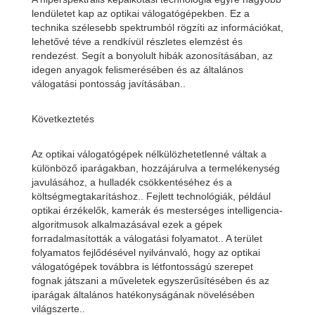
lendületet kap az optikai válogatógépekben. Ez a
technika szélesebb spektrumból rögzíti az információkat,
lehetővé téve a rendkívül részletes elemzést és
rendezést. Segít a bonyolult hibák azonosításában, az
idegen anyagok felismerésében és az általános
válogatási pontosság javításában..
Következtetés
Az optikai válogatógépek nélkülözhetetlenné váltak a
különböző iparágakban, hozzájárulva a termelékenység
javulásához, a hulladék csökkentéséhez és a
költségmegtakarításhoz.. Fejlett technológiák, például
optikai érzékelők, kamerák és mesterséges intelligencia-
algoritmusok alkalmazásával ezek a gépek
forradalmasították a válogatási folyamatot.. A terület
folyamatos fejlődésével nyilvánvaló, hogy az optikai
válogatógépek továbbra is létfontosságú szerepet
fognak játszani a műveletek egyszerűsítésében és az
iparágak általános hatékonyságának növelésében
világszerte..