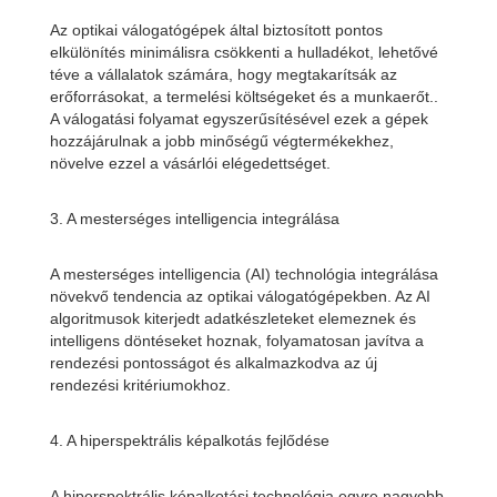
Az optikai válogatógépek által biztosított pontos
elkülönítés minimálisra csökkenti a hulladékot, lehetővé
téve a vállalatok számára, hogy megtakarítsák az
erőforrásokat, a termelési költségeket és a munkaerőt..
A válogatási folyamat egyszerűsítésével ezek a gépek
hozzájárulnak a jobb minőségű végtermékekhez,
növelve ezzel a vásárlói elégedettséget.
3. A mesterséges intelligencia integrálása
A mesterséges intelligencia (AI) technológia integrálása
növekvő tendencia az optikai válogatógépekben. Az AI
algoritmusok kiterjedt adatkészleteket elemeznek és
intelligens döntéseket hoznak, folyamatosan javítva a
rendezési pontosságot és alkalmazkodva az új
rendezési kritériumokhoz.
4. A hiperspektrális képalkotás fejlődése
A hiperspektrális képalkotási technológia egyre nagyobb