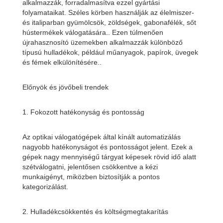
alkalmazzák, forradalmasítva ezzel gyártási
folyamataikat. Széles körben használják az élelmiszer-
és italiparban gyümölcsök, zöldségek, gabonafélék, sőt
hústermékek válogatására.. Ezen túlmenően
újrahasznosító üzemekben alkalmazzák különböző
típusú hulladékok, például műanyagok, papírok, üvegek
és fémek elkülönítésére..
Előnyök és jövőbeli trendek
1. Fokozott hatékonyság és pontosság
Az optikai válogatógépek által kínált automatizálás
nagyobb hatékonyságot és pontosságot jelent. Ezek a
gépek nagy mennyiségű tárgyat képesek rövid idő alatt
szétválogatni, jelentősen csökkentve a kézi
munkaigényt, miközben biztosítják a pontos
kategorizálást.
2. Hulladékcsökkentés és költségmegtakarítás