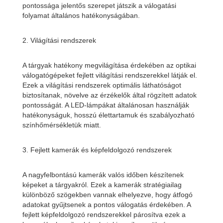
pontossága jelentős szerepet játszik a válogatási
folyamat általános hatékonyságában.
2. Világítási rendszerek
A tárgyak hatékony megvilágítása érdekében az optikai
válogatógépeket fejlett világítási rendszerekkel látják el.
Ezek a világítási rendszerek optimális láthatóságot
biztosítanak, növelve az érzékelők által rögzített adatok
pontosságát. A LED-lámpákat általánosan használják
hatékonyságuk, hosszú élettartamuk és szabályozható
színhőmérsékletük miatt.
3. Fejlett kamerák és képfeldolgozó rendszerek
A nagyfelbontású kamerák valós időben készítenek
képeket a tárgyakról. Ezek a kamerák stratégiailag
különböző szögekben vannak elhelyezve, hogy átfogó
adatokat gyűjtsenek a pontos válogatás érdekében. A
fejlett képfeldolgozó rendszerekkel párosítva ezek a