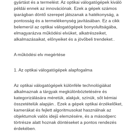
gyártást és a termelést. Az optikai válogatógépek kiváló
példái ennek az innovációnak. Ezek a gépek számos
iparágban döntő szerepet játszanak a hatékonyság, a
pontosság és a termelékenység javításában. Ez a cikk
belemerül az optikai válogatógépek bonyolultságába,
elmagyarázva működési elvüket, alkatrészeiket,
alkalmazásaikat, előnyeiket és a jövőbeli trendeket..
A működési elv megértése
1. Az optikai válogatógépek alapfogalma
Az optikai válogatógépek különféle technológiákat
alkalmaznak a tárgyak megkülönböztetésére és
kategorizálására méretük, alakjuk, színük, sőt kémiai
összetételük alapján.. Ezek a gépek optikai érzékelőket,
kamerákat és fejlett algoritmusokat használnak az
objektumok valós idejű elemzésére, és a másodperc
törtrésze alatt hoznak döntéseket a pontos rendezés
érdekében.