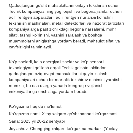
Qadoqlangan go'sht mahsulotlarini onlayn tekshirish uchun
Techik kompaniyasining yog 'oqishi va begona jismlar uchun
aqlli rentgen apparatlari, aqlli rentgen nurlari.& ko'rishni
tekshirish mashinalari, metall detektorlari va nazorat tarozilari
kompaniyalarga past zichlikdagi begona narsalarni, muhr
sifati, tashqi ko'rinishi, vaznini saralash va boshqa
muammolarni aniqlashga yordam beradi, mahsulot sifati va
xavfsizligini ta'minlaydi.
Ko'p spektrli, ko'p energiyali spektr va ko'p sensorli
texnologiyani qo'llash orqali Techik go'shtni oldindan
qadoqlangan oziq-ovqat mahsulotlarini qayta ishlash
kompaniyalari uchun bir martalik tekshiruv echimini yaratishi
mumkin, bu esa ularga yanada kengroq rivojlanish
imkoniyatlariga erishishga yordam beradi.
Ko'rgazma haqida ma'lumot:
Ko'rgazma nomi: Xitoy xalqaro go'sht sanoati ko'rgazmasi
Sana: 2023 yil 20-22 sentyabr
Joylashuv: Chongqing xalqaro ko'rgazma markazi (Yuelay