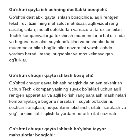
Go'shtni qayta ishlashning dastlabki bosqichi:
Go'shtni dastlabki qayta ishlash bosqichida, aqlli rentgen
tekshiruvi tizimining mahsulot matritsasi, aqlli vizual rang
saralagichlari, metall detektorlari va nazorat tarozilari bilan
Techik kompaniyalarga tekshirish muammolarini hal qilishda
va begona narsalar, suyak bo'laklari va boshqalar kabi
muammolar bilan bog'liq sifat nazoratini yaxshilashda
yordam beradi. tashqi nuqsonlar va mos kelmaydigan
og'irliklar.
Go'shtni chuqur qayta ishlash bosqichi:
Go'shtni chuqur qayta ishlash bosqichida onlayn tekshirish
uchun Techik kompaniyasining suyak bo'laklari uchun aqlli
rentgen apparatlari va aqlli ko'rish rang saralash mashinalari
kompaniyalarga begona narsalarni, suyak bo'laklarini,
sochlarni aniqlash, nuqsonlarni tekshirish, sifatni saralash va
yog' tarkibini tahlil qilishda yordam beradi. sifat nazorati.
Go'shtni chuqur qayta ishlash bo'yicha tayyor
mahsulotlar bosqichi: