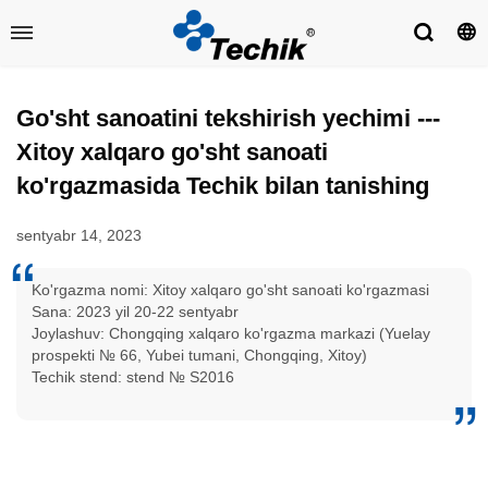
Go'sht sanoatini tekshirish yechimi ---
Xitoy xalqaro go'sht sanoati
ko'rgazmasida Techik bilan tanishing
sentyabr 14, 2023
Ko'rgazma nomi: Xitoy xalqaro go'sht sanoati ko'rgazmasi
Sana: 2023 yil 20-22 sentyabr
Joylashuv: Chongqing xalqaro ko'rgazma markazi (Yuelay
prospekti № 66, Yubei tumani, Chongqing, Xitoy)
Techik stend: stend № S2016