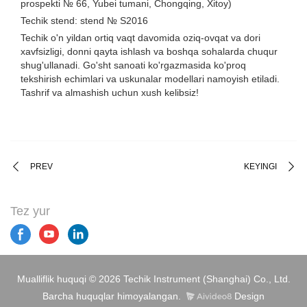
prospekti № 66, Yubei tumani, Chongqing, Xitoy)
Techik stend: stend № S2016
Techik o'n yildan ortiq vaqt davomida oziq-ovqat va dori
xavfsizligi, donni qayta ishlash va boshqa sohalarda chuqur
shug'ullanadi. Go'sht sanoati ko'rgazmasida ko'proq
tekshirish echimlari va uskunalar modellari namoyish etiladi.
Tashrif va almashish uchun xush kelibsiz!
PREV
KEYINGI
Tez yur
Mualliflik huquqi © 2026 Techik Instrument (Shanghai) Co., Ltd.
Barcha huquqlar himoyalangan.
Design