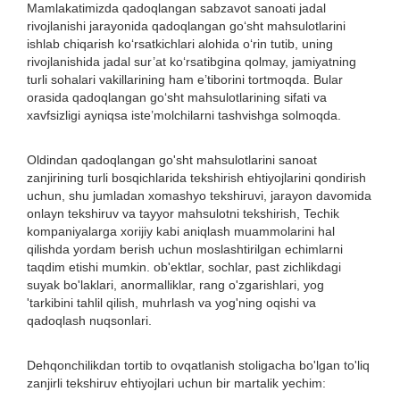
Mamlakatimizda qadoqlangan sabzavot sanoati jadal
rivojlanishi jarayonida qadoqlangan go‘sht mahsulotlarini
ishlab chiqarish ko‘rsatkichlari alohida o‘rin tutib, uning
rivojlanishida jadal sur’at ko‘rsatibgina qolmay, jamiyatning
turli sohalari vakillarining ham e’tiborini tortmoqda. Bular
orasida qadoqlangan go‘sht mahsulotlarining sifati va
xavfsizligi ayniqsa iste’molchilarni tashvishga solmoqda.
Oldindan qadoqlangan go'sht mahsulotlarini sanoat
zanjirining turli bosqichlarida tekshirish ehtiyojlarini qondirish
uchun, shu jumladan xomashyo tekshiruvi, jarayon davomida
onlayn tekshiruv va tayyor mahsulotni tekshirish, Techik
kompaniyalarga xorijiy kabi aniqlash muammolarini hal
qilishda yordam berish uchun moslashtirilgan echimlarni
taqdim etishi mumkin. ob'ektlar, sochlar, past zichlikdagi
suyak bo'laklari, anormalliklar, rang o'zgarishlari, yog
'tarkibini tahlil qilish, muhrlash va yog'ning oqishi va
qadoqlash nuqsonlari.
Dehqonchilikdan tortib to ovqatlanish stoligacha bo'lgan to'liq
zanjirli tekshiruv ehtiyojlari uchun bir martalik yechim: