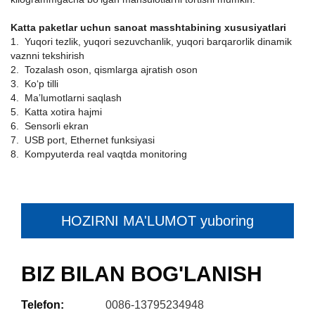
Katta paketlar uchun sanoat masshtabining xususiyatlari
1. Yuqori tezlik, yuqori sezuvchanlik, yuqori barqarorlik dinamik
vaznni tekshirish
2. Tozalash oson, qismlarga ajratish oson
3. Ko‘p tilli
4. Maʼlumotlarni saqlash
5. Katta xotira hajmi
6. Sensorli ekran
7. USB port, Ethernet funksiyasi
8. Kompyuterda real vaqtda monitoring
HOZIRNI MA'LUMOT yuboring
BIZ BILAN BOG'LANISH
Telefon:
0086-13795234948