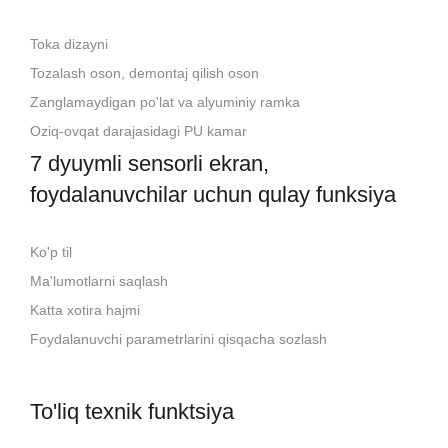
Toka dizayni
Tozalash oson, demontaj qilish oson
Zanglamaydigan po'lat va alyuminiy ramka
Oziq-ovqat darajasidagi PU kamar
7 dyuymli sensorli ekran,
foydalanuvchilar uchun qulay funksiya
Ko'p til
Ma'lumotlarni saqlash
Katta xotira hajmi
Foydalanuvchi parametrlarini qisqacha sozlash
To'liq texnik funktsiya