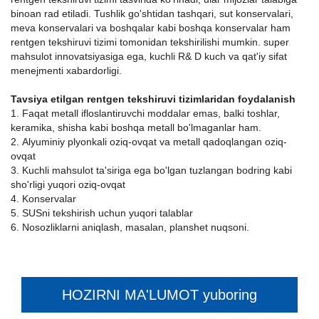
binoan rad etiladi. Tushlik go'shtidan tashqari, sut konservalari,
meva konservalari va boshqalar kabi boshqa konservalar ham
rentgen tekshiruvi tizimi tomonidan tekshirilishi mumkin. super
mahsulot innovatsiyasiga ega, kuchli R& D kuch va qat'iy sifat
menejmenti xabardorligi.
Tavsiya etilgan rentgen tekshiruvi tizimlaridan foydalanish
1. Faqat metall ifloslantiruvchi moddalar emas, balki toshlar,
keramika, shisha kabi boshqa metall bo'lmaganlar ham.
2. Alyuminiy plyonkali oziq-ovqat va metall qadoqlangan oziq-
ovqat
3. Kuchli mahsulot ta'siriga ega bo'lgan tuzlangan bodring kabi
sho'rligi yuqori oziq-ovqat
4. Konservalar
5. SUSni tekshirish uchun yuqori talablar
6. Nosozliklarni aniqlash, masalan, planshet nuqsoni.
HOZIRNI MA'LUMOT yuboring