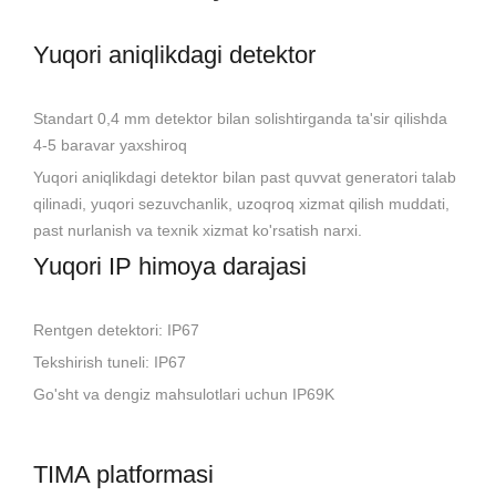
Yuqori aniqlikdagi detektor
Standart 0,4 mm detektor bilan solishtirganda ta'sir qilishda
4-5 baravar yaxshiroq
Yuqori aniqlikdagi detektor bilan past quvvat generatori talab
qilinadi, yuqori sezuvchanlik, uzoqroq xizmat qilish muddati,
past nurlanish va texnik xizmat ko'rsatish narxi.
Yuqori IP himoya darajasi
Rentgen detektori: IP67
Tekshirish tuneli: IP67
Go'sht va dengiz mahsulotlari uchun IP69K
TIMA platformasi