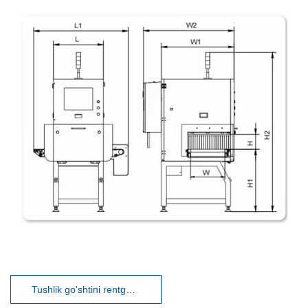
Tushlik go'shtini rentgen tekshiruvi tizimi