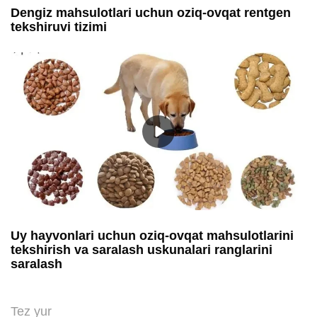
Dengiz mahsulotlari uchun oziq-ovqat rentgen
tekshiruvi tizimi
Uy hayvonlari uchun oziq-ovqat mahsulotlarini
tekshirish va saralash uskunalari ranglarini
saralash
Tez yur