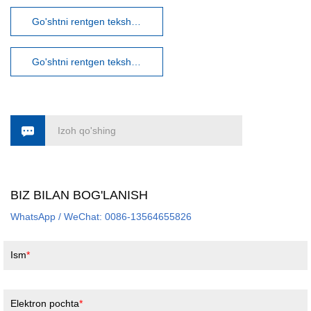
Go'shtni rentgen tekshiruvi tizimi
Go'shtni rentgen tekshiruvi mashinasi
Izoh qo'shing
BIZ BILAN BOG'LANISH
WhatsApp / WeChat: 0086-13564655826
Ism
Elektron pochta