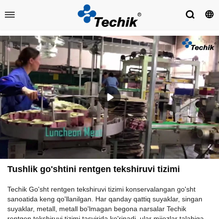
Tushlik go'shtini rentgen tekshiruvi tizimi
Techik Go'sht rentgen tekshiruvi tizimi konservalangan go'sht
sanoatida keng qo'llanilgan. Har qanday qattiq suyaklar, singan
suyaklar, metall, metall bo'lmagan begona narsalar Techik
rentgen tekshiruvi tizimi tasvirida ko'rinadi, ular mijozlar talabiga