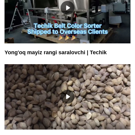
Yong'oq mayiz rangi saralovchi | Techik