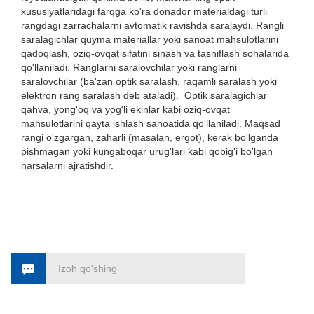
xususiyatlaridagi farqga ko'ra donador materialdagi turli
rangdagi zarrachalarni avtomatik ravishda saralaydi. Rangli
saralagichlar quyma materiallar yoki sanoat mahsulotlarini
qadoqlash, oziq-ovqat sifatini sinash va tasniflash sohalarida
qo'llaniladi. Ranglarni saralovchilar yoki ranglarni
saralovchilar (ba'zan optik saralash, raqamli saralash yoki
elektron rang saralash deb ataladi). Optik saralagichlar
qahva, yong'oq va yog'li ekinlar kabi oziq-ovqat
mahsulotlarini qayta ishlash sanoatida qo'llaniladi. Maqsad
rangi o'zgargan, zaharli (masalan, ergot), kerak bo'lganda
pishmagan yoki kungaboqar urug'lari kabi qobig'i bo'lgan
narsalarni ajratishdir.
Izoh qo'shing