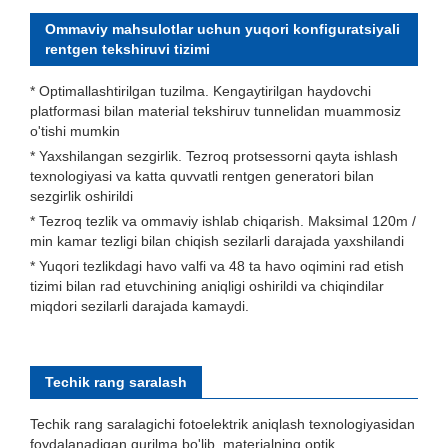
Ommaviy mahsulotlar uchun yuqori konfiguratsiyali
rentgen tekshiruvi tizimi
* Optimallashtirilgan tuzilma. Kengaytirilgan haydovchi
platformasi bilan material tekshiruv tunnelidan muammosiz
o'tishi mumkin
* Yaxshilangan sezgirlik. Tezroq protsessorni qayta ishlash
texnologiyasi va katta quvvatli rentgen generatori bilan
sezgirlik oshirildi
* Tezroq tezlik va ommaviy ishlab chiqarish. Maksimal 120m /
min kamar tezligi bilan chiqish sezilarli darajada yaxshilandi
* Yuqori tezlikdagi havo valfi va 48 ta havo oqimini rad etish
tizimi bilan rad etuvchining aniqligi oshirildi va chiqindilar
miqdori sezilarli darajada kamaydi.
Techik rang saralash
Techik rang saralagichi fotoelektrik aniqlash texnologiyasidan
foydalanadigan qurilma bo'lib, materialning optik