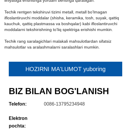
liniyasiga erishishga yordam berishga qaratilgan.
Techik rentgen tekshiruvi tizimi metall, metall bo'lmagan
ifloslantiruvchi moddalar (shisha, keramika, tosh, suyak, qattiq
kauchuk, qattiq plastmassa va boshqalar) kabi ifloslantiruvchi
moddalarni tekshirishning to'liq spektriga erishishi mumkin.
Techik rang saralagichlari malakali mahsulotlardan sifatsiz
mahsulotlar va aralashmalarni saralashlari mumkin.
HOZIRNI MA'LUMOT yuboring
BIZ BILAN BOG'LANISH
Telefon:
0086-13795234948
Elektron
pochta: