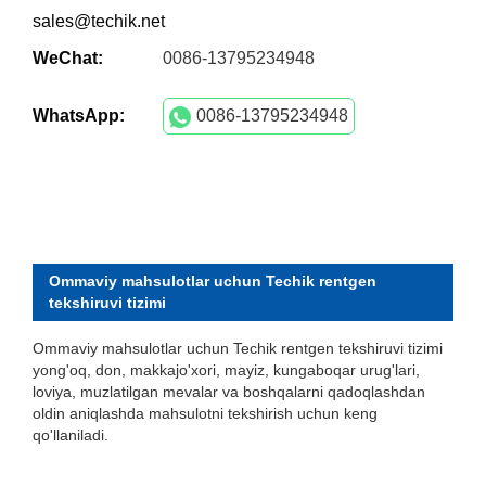
sales@techik.net
WeChat:
0086-13795234948
WhatsApp:
0086-13795234948
Ommaviy mahsulotlar uchun Techik rentgen
tekshiruvi tizimi
Ommaviy mahsulotlar uchun Techik rentgen tekshiruvi tizimi
yong'oq, don, makkajo'xori, mayiz, kungaboqar urug'lari,
loviya, muzlatilgan mevalar va boshqalarni qadoqlashdan
oldin aniqlashda mahsulotni tekshirish uchun keng
qo'llaniladi.