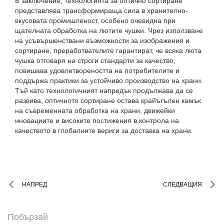
В заключение, технологията за оптично сортиране
представлява трансформираща сила в хранително-
вкусовата промишленост, особено очевидна при
щателната обработка на лютите чушки. Чрез използване
на усъвършенствани възможности за изображения и
сортиране, преработвателите гарантират, че всяка люта
чушка отговаря на строги стандарти за качество,
повишава удовлетвореността на потребителите и
поддържа практики за устойчиво производство на храни.
Тъй като технологичният напредък продължава да се
развива, оптичното сортиране остава крайъгълен камък
на съвременната обработка на храни, движейки
иновациите и високите постижения в контрола на
качеството в глобалните вериги за доставка на храни.
НАПРЕД
СЛЕДВАЩИЯ
Побързай