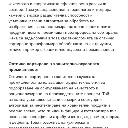
качеството и оперативната ефективност в различни
сектори. Тази усъвършенствана технология интегрира
камери с висока разделителна способност и
усъвършенствани алгоритми за обработка на
изображения, за да анализира щателно хранителните
продукти, докато преминават през процеса на сортиране.
Нека се задълбочим в това как технологията за оптично
сортиране трансформира обработката на люти чушки,
отличен пример в хранително-вкусовата промишленост.
Оптично сортиране в хранително-вкусовата
промишленост
Оптичното сортиране в хранително-вкусовата
промишленост използва авангардна технология за
подобряване на осигуряването на качеството и
рационализиране на производствените процеси. Той
използва усъвършенствани сензори и софтуерни
алгоритми за инспектиране на хранителни продукти в
реално време, като ги идентифицира и категоризира въз
основа на специфични атрибути като цвят, размер, форма
и дефекти. Това позволява на кухненските