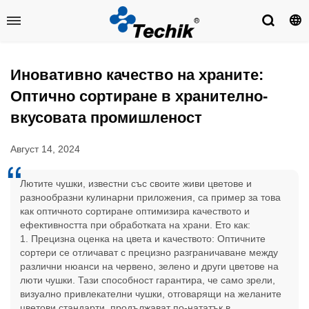
Иновативно качество на храните:
Оптично сортиране в хранително-
вкусовата промишленост
Август 14, 2024
Лютите чушки, известни със своите живи цветове и
разнообразни кулинарни приложения, са пример за това
как оптичното сортиране оптимизира качеството и
ефективността при обработката на храни. Ето как:
1. Прецизна оценка на цвета и качеството: Оптичните
сортери се отличават с прецизно разграничаване между
различни нюанси на червено, зелено и други цветове на
люти чушки. Тази способност гарантира, че само зрели,
визуално привлекателни чушки, отговарящи на желаните
цветови стандарти, продължават по-нататък в