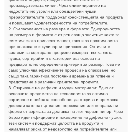
производствената линия. Чрез елиминирането на
недостатъчно узрели или обезцветени чушки,
преработвателите поддържат консистенцията на продукта
и повишават удовлетвореността на потребителите.
2. Съгласуваност на размера и формата: Еднородността
на размера и формата е от решаващо значение както за
естетическата привлекателност, така и за практичността
при опаковане и кулинарни приложения. Оптичните
системи за сортиране прецизно измерват всяка люта
чушка, сортирайки я в категории въз основа на
предварително определени критерии за размер. Това не
само улеснява ефективните процеси на опаковане, но
също така гарантира постоянни времена за готвене и
представяне в различни хранителни продукти.
3. Откриване на дефекти и чужди материали: Едно от
основните предимства на технологията за оптично
сортиране е нейната способност да открива и премахва
дефекти като натъртвания, порязвания или неправилни
форми от веригата за доставка на лют червен пипер. Чрез
бързо идентифициране и изхвърляне на дефектни чушки,
тези системи поддържат целостта на продукта и
намаляват риска от недоволство на потребителите или