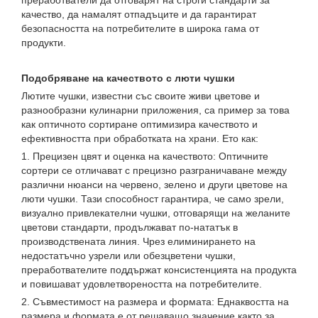
преработватели да отговарят на строги стандарти за
качество, да намалят отпадъците и да гарантират
безопасността на потребителите в широка гама от
продукти.
Подобряване на качеството с люти чушки
Лютите чушки, известни със своите живи цветове и
разнообразни кулинарни приложения, са пример за това
как оптичното сортиране оптимизира качеството и
ефективността при обработката на храни. Ето как:
1. Прецизен цвят и оценка на качеството: Оптичните
сортери се отличават с прецизно разграничаване между
различни нюанси на червено, зелено и други цветове на
люти чушки. Тази способност гарантира, че само зрели,
визуално привлекателни чушки, отговарящи на желаните
цветови стандарти, продължават по-нататък в
производствената линия. Чрез елиминирането на
недостатъчно узрели или обезцветени чушки,
преработвателите поддържат консистенцията на продукта
и повишават удовлетвореността на потребителите.
2. Съвместимост на размера и формата: Еднаквостта на
размера и формата е от решаващо значение както за