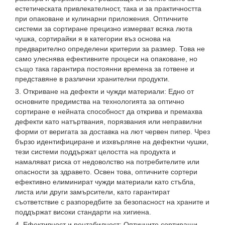
естетическата привлекателност, така и за практичността
при опаковане и кулинарни приложения. Оптичните
системи за сортиране прецизно измерват всяка люта
чушка, сортирайки я в категории въз основа на
предварително определени критерии за размер. Това не
само улеснява ефективните процеси на опаковане, но
също така гарантира постоянни времена за готвене и
представяне в различни хранителни продукти.
3. Откриване на дефекти и чужди материали: Едно от
основните предимства на технологията за оптично
сортиране е нейната способност да открива и премахва
дефекти като натъртвания, порязвания или неправилни
форми от веригата за доставка на лют червен пипер. Чрез
бързо идентифициране и изхвърляне на дефектни чушки,
тези системи поддържат целостта на продукта и
намаляват риска от недоволство на потребителите или
опасности за здравето. Освен това, оптичните сортери
ефективно елиминират чужди материали като стъбла,
листа или други замърсители, като гарантират
съответствие с разпоредбите за безопасност на храните и
поддържат високи стандарти на хигиена.
4. Ефективност и рентабилност: Оптичните сортиращи