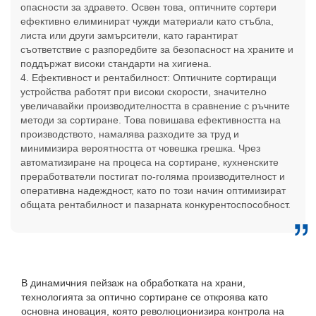
опасности за здравето. Освен това, оптичните сортери
ефективно елиминират чужди материали като стъбла,
листа или други замърсители, като гарантират
съответствие с разпоредбите за безопасност на храните и
поддържат високи стандарти на хигиена.
4. Ефективност и рентабилност: Оптичните сортиращи
устройства работят при високи скорости, значително
увеличавайки производителността в сравнение с ръчните
методи за сортиране. Това повишава ефективността на
производството, намалява разходите за труд и
минимизира вероятността от човешка грешка. Чрез
автоматизиране на процеса на сортиране, кухненските
преработватели постигат по-голяма производителност и
оперативна надеждност, като по този начин оптимизират
общата рентабилност и пазарната конкурентоспособност.
В динамичния пейзаж на обработката на храни,
технологията за оптично сортиране се откроява като
основна иновация, която революционизира контрола на