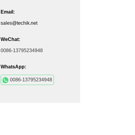
Email:
sales@techik.net
WeChat:
0086-13795234948
WhatsApp:
0086-13795234948