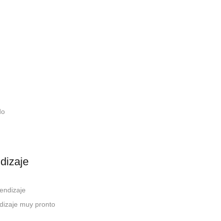
do
nte
dizaje
endizaje
rendizaje muy pronto