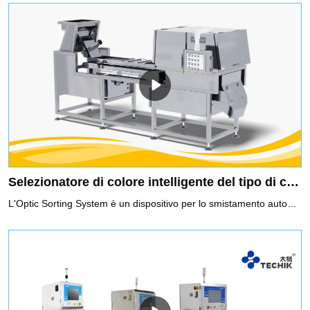
Selezionatore di colore intelligente del tipo di cintura
L'Optic Sorting System è un dispositivo per lo smistamento automatico del materiale difettoso utilizzando la tecnologia di rilevamento optoelettronico in base alla differenza delle caratteristiche ottiche dei materiali.Caratteristiche del selezionatore di colori del tipo di cintura intelligente:1. Dotato di un sensore full-color da 5400 pixel ad alta definizione, funzione snapshot ad alta definizione, perfetto ripristino del vero colore del materiale, ingrandimento 8 volte delle foto, velocità di scansione lineare ad altissima velocità, miglioramento della capacità per identificare con precisione i piccoli difetti.2. L'intelligente algoritmo di ordinamento multiplo di tipo multiplo migliora l'analisi parallela e le capacità di elaborazione, con l'impostazione di un tasto delle modalità di ordinamento, che possono realizzare l'ordinamento indipendente da più colori, l'ordinamento positivo, l'ordinamento inverso, l'ordinamento multiplo, ecc., quindi alla fine ottenendo l'ordinamento durevole e stabile con effetto più prominente.3. Sorgente di luce fredda a LED ad alta luminosità, illuminazione senza ombre, per garantire un ambiente di illuminazione stabile e duraturo.4. Sistema di trasmissione efficiente e stabile, conveniente per la sostituzione della cinghia, ottimo per proteggere i materiali fragili, con un'ampia gamma di utilizzo e un'elevata percentuale di selezione netta.