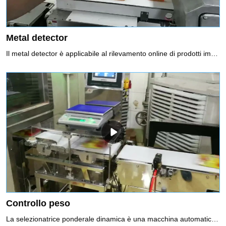
Metal detector
Il metal detector è applicabile al rilevamento online di prodotti imballati e non imballati e rileva le impurità di metalli ferrosi (Fe), le impurità di metalli non ferrosi (rame, alluminio) e l'acciaio inossidabile per impedire che entrino nel prodotto.Uso consigliato di Metal Detector1. Funzione di selezione della frequenza, è possibile scegliere due frequenze per abbinare prodotti diversi2. Il sistema a doppio rilevamento assicura che Fe e Sus raggiungano la massima sensibilità3. La funzione di bilanciamento automatico garantisce un rilevamento stabile
Controllo peso
La selezionatrice ponderale dinamica è una macchina automatica per il controllo del peso di merci confezionate tramite il sensore e la tecnologia di elaborazione del segnale digitale. Un sistema di controllo peso ad alta velocità controllerà il peso dei prodotti durante il movimento ad alta velocità, scartando tutti i prodotti che sono al di sopra o al di sotto del peso impostato. È ampiamente utilizzato nelle industrie farmaceutiche, alimentari, dei prodotti per la cura della persona e delle industrie leggere per il controllo del peso in linea per garantire la qualità del prodotto.Uso consigliato di sistemi di controllo peso1. Verifica dei colli sotto/sovrapeso, rispetto del regolamento di preconfezionamento2. Verifica della presenza di componenti mancanti per garantire la completezza del prodotto3. Viene registrato il controllo di qualità, i dati sul peso di ciascun prodotto4. Classificazione prodotti a peso5. Realizzazione di un ciclo di feedback delle informazioni sul peso, ottimizzazione dei processi di riempimento e dosaggio