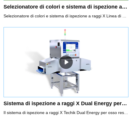
Selezionatore di colori e sistema di ispezione a raggi X Linea di produzione intelligente per semi di zucca
Selezionatore di colori e sistema di ispezione a raggi X Linea di produzione intelligente per semi di zucca, con l'obiettivo di ottenere una linea di produzione senza manodopera.Questa soluzione è una combinazione di selezionatore di colori e sistema di ispezione a raggi X, che può raggiungere una gamma più ampia di contaminanti.Contaminanti: differenze di colore, rotture, wormhole, vuoti, bastoncini di legno, sigarette, pietre, pezzi di vetro sottili, piccoli contaminanti metallici ecc.
Sistema di ispezione a raggi X Dual Energy per osso residuo per l'industria alimentare
Il sistema di ispezione a raggi X Techik Dual Energy per osso residuo rappresenta una soluzione all'avanguardia per l'industria alimentare, garantendo i più elevati standard di sicurezza alimentare e controllo qualità. Grazie alle sue tecnologie ad alta e bassa energia, può ottenere ispezioni per prodotti a bassa densità e ottenere migliori prestazioni di ispezione per prodotti sovrapposti e irregolari, cosa che non è possibile fare con le precedenti tecnologie di ispezione a raggi X.Può rilevare e rifiutare le ossa residue in pollo, maiale, agnello, manzo e così via.