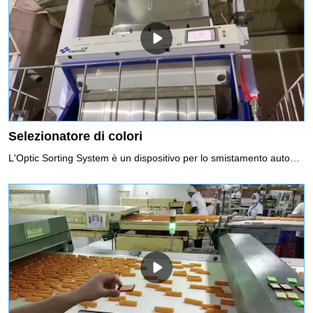
Selezionatore di colori
L'Optic Sorting System è un dispositivo per lo smistamento automatico del materiale difettoso utilizzando la tecnologia di rilevamento optoelettronico in base alla differenza delle caratteristiche ottiche dei materiali.A seconda dei tipi di sensori utilizzati e dell'intelligenza software del sistema di elaborazione delle immagini, i selezionatori ottici possono riconoscere il colore, le dimensioni e la forma degli oggetti e sono in grado di confrontare gli oggetti con criteri di accettazione/rifiuto definiti dall'utente per identificare e rimuovere i prodotti difettosi e materiale estraneo (FM) dalla linea di produzione, o per separare prodotti di diversi gradi o tipi di materiali.