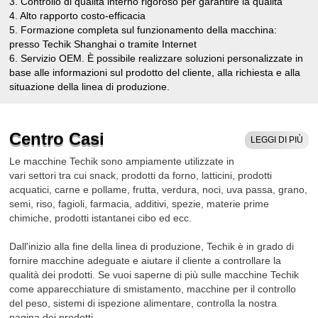
3. Controllo di qualità interno rigoroso per garantire la qualità
4. Alto rapporto costo-efficacia
5. Formazione completa sul funzionamento della macchina:
presso Techik Shanghai o tramite Internet
6. Servizio OEM. È possibile realizzare soluzioni personalizzate in
base alle informazioni sul prodotto del cliente, alla richiesta e alla
situazione della linea di produzione.
7. Politica post-vendita: tempestiva, efficiente, il cliente al primo
posto. (A. Garanzia di un anno (servizio a vita) B. Supporto online
e guida video professionale)
Centro Casi
LEGGI DI PIÙ
8. Termini di pagamento T/T, L/C, i dettagli possono essere
discussi.
Le macchine Techik sono ampiamente utilizzate in
9. Techik dispone di un elenco dei pezzi di ricambio di ciascuna
vari settori tra cui snack, prodotti da forno, latticini, prodotti
macchina e verranno offerti accessori gratuiti in caso di rottura
acquatici, carne e pollame, frutta, verdura, noci, uva passa, grano,
durante il periodo di garanzia.
semi, riso, fagioli, farmacia, additivi, spezie, materie prime
chimiche, prodotti istantanei cibo ed ecc.
Dall'inizio alla fine della linea di produzione, Techik è in grado di
fornire macchine adeguate e aiutare il cliente a controllare la
qualità dei prodotti. Se vuoi saperne di più sulle macchine Techik
come apparecchiature di smistamento, macchine per il controllo
del peso, sistemi di ispezione alimentare, controlla la nostra
pagina dei prodotti.