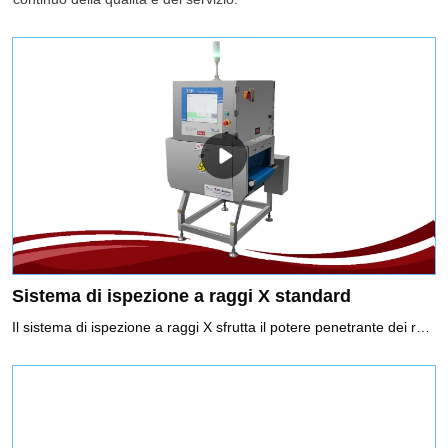
Sistema di ispezione a raggi X standard
Il sistema di ispezione a raggi X sfrutta il potere penetrante dei raggi X per rilevare la contaminazione. Può ottenere una gamma completa di ispezioni di contaminanti, inclusi contaminanti metallici e non metallici (vetro, ceramica, pietra, osso, gomma dura, plastica dura, ecc.). Può ispezionare imballaggi metallici, non metallici e prodotti in scatola e il risultato dell'ispezione non sarà influenzato da temperatura, umidità, contenuto di sale, ecc.Uso consigliato di sistemi di ispezione a raggi X1. Non solo contaminanti metallici, ma anche altri non metalli come pietre, ceramica, vetro.2. Alimenti confezionati con film di alluminio e alimenti confezionati in metallo3. Cibo ad alta salinità, come i sottaceti che hanno un forte effetto sul prodotto4. Cibo in scatola5. Requisiti elevati per l'ispezione di SUS6. Rilevamento di difetti, ad esempio un tablet difettoso.