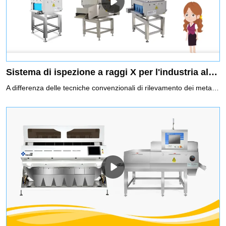
Sistema di ispezione a raggi X per l'industria alimentare
A differenza delle tecniche convenzionali di rilevamento dei metalli, il sistema di ispezione a raggi X Techik Food trascende i confini non solo identificando i contaminanti metallici, ma anche rilevando le impurità non metalliche con una precisione senza precedenti. Questo sistema è meticolosamente progettato per garantire la massima qualità del prodotto, stabilendo uno standard di settore completamente nuovo.Il sistema di ispezione a raggi X Techik Food è progettato per rifiutare selettivamente i contaminanti identificati o i prodotti difettosi senza interrompere il flusso di produzione complessivo. Le sue notevoli capacità nel rilevare un'ampia gamma di potenziali pericoli lo rendono uno strumento indispensabile per le industrie in cui la purezza e la qualità dei materiali di consumo sono fondamentali, come la lavorazione degli alimenti, i prodotti farmaceutici e altro ancora.