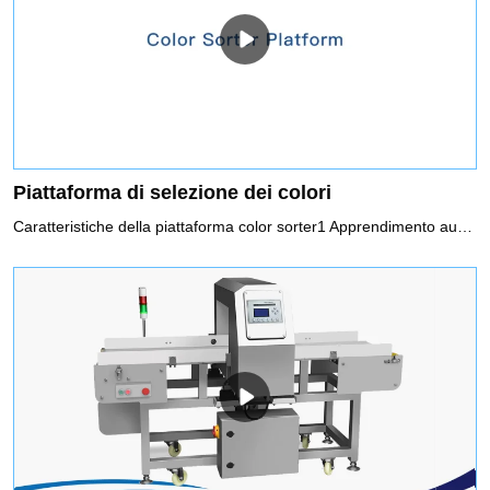
Piattaforma di selezione dei colori
Caratteristiche della piattaforma color sorter1 Apprendimento automaticoModellazione automatica, abbinamento al metodo di classificazione ottimale, funzionamento semplice, fornendo ai clienti la soluzione di smistamento migliore e più economica2 Correzione automaticaAttraverso la calibrazione dell'immagine dinamica in tempo reale, la stabilità e le prestazioni anti-interferenza della macchina possono essere notevolmente migliorate3 Impostazione dei parametriIl selezionatore di colori può calcolare automaticamente, identificare in modo intelligente e ordinare i materiali in base alla regola di smistamento. Gli utenti possono selezionare e definire liberamente il colore, la forma, le dimensioni e l'area dei difetti dei materiali e giudicare automaticamente e abbinare accuratamente lo schema di smistamento ottimale attraverso una tecnologia di controllo automatico intelligente.4 Controllo intelligente del cloudGli utenti possono controllare, utilizzare e mantenere in remoto, aggiornare il software, diagnosticare e risolvere i problemi della sorgente luminosa e della calibrazione elettrica e meccanica, il rilevamento online del funzionamento del prodotto, la raccolta dei dati, la guida in linea, ecc. misura massima.5 Ordinamento di forma e dimensioneAttraverso l'algoritmo di coordinate multidimensionali, il selezionatore di colori può identificare in modo intelligente le sottili differenze di forma dei materiali, in modo da classificare materiali di diverse categorie di forma come dimensioni, lunghezza, precisione, quadrato, singolo e doppio.