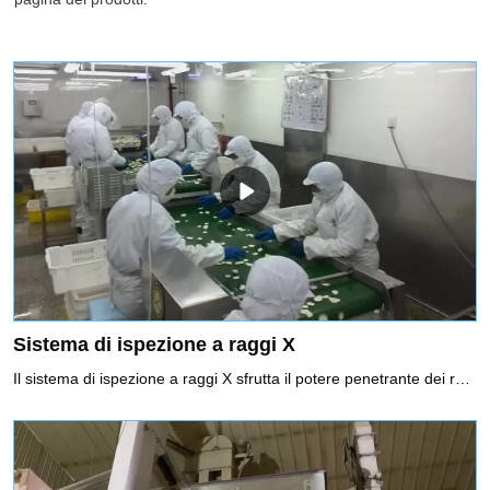
Sistema di ispezione a raggi X
Il sistema di ispezione a raggi X sfrutta il potere penetrante dei raggi X per rilevare la contaminazione. Può ottenere una gamma completa di ispezioni di contaminanti, inclusi contaminanti metallici e non metallici (vetro, ceramica, pietra, osso, gomma dura, plastica dura, ecc.). Può ispezionare imballaggi metallici, non metallici e prodotti in scatola e il risultato dell'ispezione non sarà influenzato da temperatura, umidità, contenuto di sale, ecc.Uso consigliato di sistemi di ispezione a raggi X1. Non solo contaminanti metallici, ma anche altri non metalli come pietre, ceramica, vetro.2. Alimenti confezionati con film di alluminio e alimenti confezionati in metallo3. Cibo ad alta salinità, come i sottaceti che hanno un forte effetto sul prodotto4. Cibo in scatola5. Requisiti elevati per l'ispezione di SUS6. Rilevamento di difetti, ad esempio un tablet difettoso.