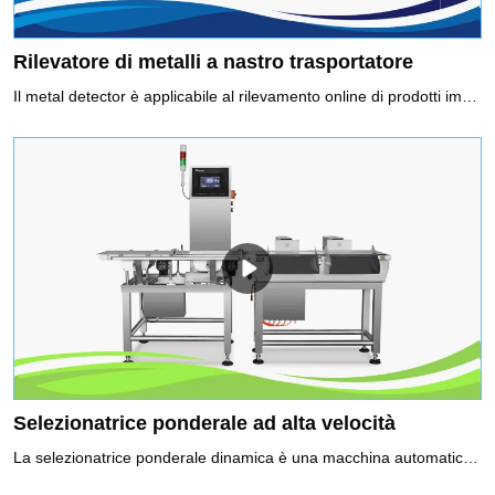
Rilevatore di metalli a nastro trasportatore
Il metal detector è applicabile al rilevamento online di prodotti imballati e non imballati e rileva le impurità di metalli ferrosi (Fe), le impurità di metalli non ferrosi (rame, alluminio) e l'acciaio inossidabile per impedire che entrino nel prodotto.Uso consigliato del metal detector a nastro trasportatore1. Funzione di selezione della frequenza, è possibile scegliere due frequenze per abbinare prodotti diversi2. Il sistema a doppio rilevamento assicura che Fe e Sus raggiungano la massima sensibilità3. La funzione di bilanciamento automatico garantisce un rilevamento stabile
Selezionatrice ponderale ad alta velocità
La selezionatrice ponderale dinamica è una macchina automatica per il controllo del peso di merci confezionate tramite il sensore e la tecnologia di elaborazione del segnale digitale. Un sistema di controllo peso ad alta velocità controllerà il peso dei prodotti durante il movimento ad alta velocità, scartando tutti i prodotti che sono al di sopra o al di sotto del peso impostato. È ampiamente utilizzato nelle industrie farmaceutiche, alimentari, dei prodotti per la cura della persona e delle industrie leggere per il controllo del peso in linea per garantire la qualità del prodotto.Uso consigliato di sistemi di controllo peso1. Verifica dei colli sotto/sovrapeso, rispetto del regolamento di preconfezionamento2. Verifica della presenza di componenti mancanti per garantire la completezza del prodotto3. Viene registrato il controllo di qualità, i dati sul peso di ciascun prodotto4. Classificazione prodotti a peso5. Realizzazione di un ciclo di feedback delle informazioni sul peso, ottimizzazione dei processi di riempimento e dosaggio