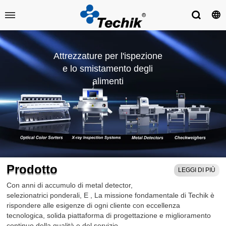
Attrezzature per l'ispezione
e lo smistamento degli
alimenti
Prodotto
LEGGI DI PIÙ
Con anni di accumulo di metal detector,
selezionatrici ponderali,
E
, La missione fondamentale di Techik è
rispondere alle esigenze di ogni cliente con eccellenza
tecnologica, solida piattaforma di progettazione e miglioramento
continuo della qualità e del servizio.