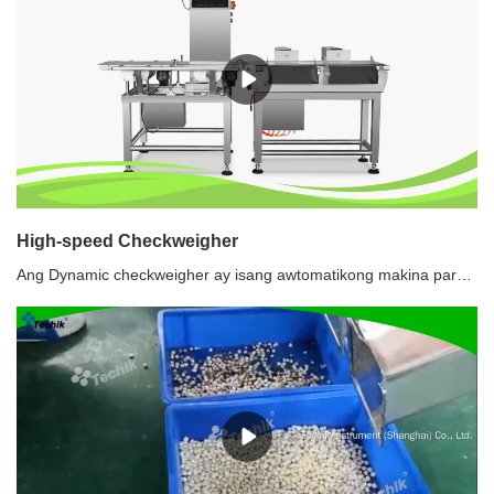
High-speed Checkweigher
Ang Dynamic checkweigher ay isang awtomatikong makina para sa pagsuri sa bigat ng mga naka-package na kalakal sa pamamagitan ng sensor at teknolohiya sa pagproseso ng digital na signal. Susuriin ng isang high speed checkweigher system ang mga timbang ng mga produkto habang nasa high speed na paggalaw, na tinatanggihan ang anumang mga produkto na lampas o mas mababa sa itinakdang timbang. Ito ay malawakang ginagamit sa parmasyutiko, mga pagkain, mga produkto ng personal na pangangalaga at magaan na industriya para sa in-line na pagsusuri ng timbang upang matiyak ang kalidad ng produkto.Inirerekomenda ang paggamit ng mga checkweigher system1. Pagsusuri para sa mga paketeng kulang/sobra sa timbang, pagsunod sa regulasyon ng pre-packaging2. Sinusuri ang mga nawawalang sangkap upang matiyak ang pagkakumpleto ng produkto3. Quality control, ang data ng timbang ng bawat produkto ay naitala4. Pag-uuri ng mga produkto ayon sa timbang5. Napagtatanto ang isang loop ng feedback ng impormasyon sa timbang, pag-optimize ng mga proseso ng pagpuno at dosing