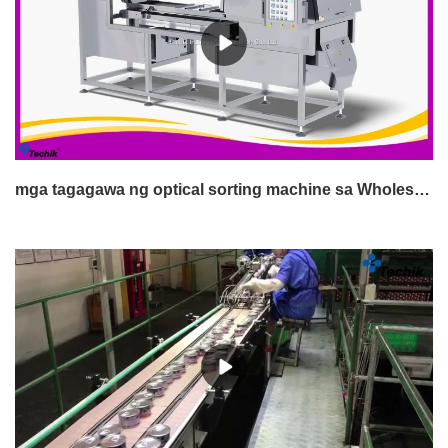
mga tagagawa ng optical sorting machine sa Wholesale Prices | Techik Instrument (Shanghai) Co., Ltd.