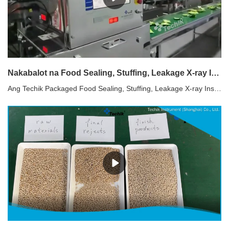
Nakabalot na Food Sealing, Stuffing, Leakage X-ray Inspection Machine
Ang Techik Packaged Food Sealing, Stuffing, Leakage X-ray Inspection Machine, na may high-speed high-definition detector, ay maaaring makakita at tumpak na tanggihan ang kalidad ng sealing ng langis at bulk packaging. Halimbawa: oil leakage sealing, sealing gamit ang materyal na naipit sa bag mouth, oily juice contamination, atbp.Sa proseso ng produksyon ng nakabalot na pagkain, ang bulk na pagkain ay inilalagay sa packaging bag, at pagkatapos ay tinatakan sa packaging machine. Sa panahon ng produksyon, ang produkto ay iimpake at pagkatapos ay ipapadala sa sealing machine na posibleng lalabas na hindi gaanong airproof at ang produkto ay natigil. Kung ang ganitong uri ng produkto ay dumadaloy sa kasunod na linya ng produksyon, mas malamang na marumihan ang kasunod na linya ng produksyon. Kung ang ganitong uri ng mga produkto ay ibinebenta sa mga customer, ito ay ganap na magdulot ng negatibong epekto sa mga tatak ng produkto.