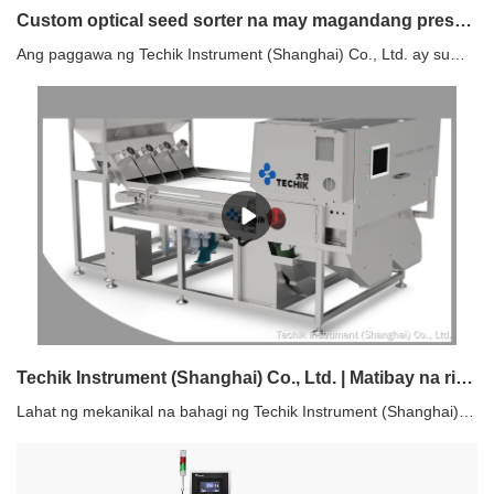
Custom optical seed sorter na may magandang presyo Tagagawa | Techik Instrument (Shanghai) Co., Ltd.
Ang paggawa ng Techik Instrument (Shanghai) Co., Ltd. ay sumusunod sa mga pangkalahatang proseso. Sinasaklaw ng mga ito ang pag-apruba ng mga drawing, ang paggawa ng sheet metal, welding, ang pag-aayos ng wire&control system, dry run testing, at assembly.
Techik Instrument (Shanghai) Co., Ltd. | Matibay na rice color sorter series
Lahat ng mekanikal na bahagi ng Techik Instrument (Shanghai) Co., Ltd. ay ginawa sa ilalim ng sopistikadong pagkakagawa. Kasama sa pagkakagawa ang paghahanda ng materyal, paglilinis ng materyal, paggupit, pagtatatak, pagsabog, at paggamot sa ibabaw.