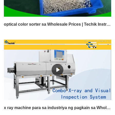
optical color sorter sa Wholesale Prices | Techik Instrument (Shanghai) Co., Ltd.
x ray machine para sa industriya ng pagkain sa Wholesale Prices | Techik Instrument (Shanghai) Co., Ltd.