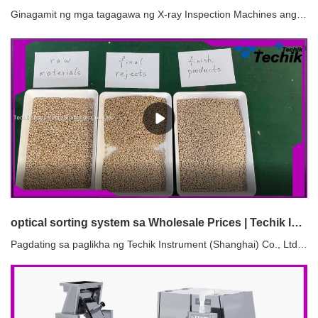
Ginagamit ng mga tagagawa ng X-ray Inspection Machines ang kakayahang tumagos ng mga x-ray at ang clear imaging function. Ayon sa liwanag ng imaging at ang proporsyon ng lugar na inookupahan ng mga mani, maaari itong makakita ng mga depekto na hindi matukoy ng paningin, tulad ng nut atrophy at wormhole. Palitan ang tradisyonal na water buoyancy selection, pahusayin ang magandang rate ng prutas sa higit sa 95% Macadamia nuts, empty shells, wormhole, Test walnut, empty shell, Insect eyes of almonds
optical sorting system sa Wholesale Prices | Techik Instrument (Shanghai) Co., Ltd.
Pagdating sa paglikha ng Techik Instrument (Shanghai) Co., Ltd. optical sorting system, sumunod kami sa isang mahigpit na proseso ng disenyo. Upang matiyak ang pinakamainam na pagganap, maingat kaming gumagawa ng nakasulat na pahayag na nagbabalangkas sa mga detalye ng proyekto, sinusuri ang lahat ng potensyal na mekanismo at puwersa na maaaring gumana, masusing tinitimbang ang aming mga opsyon para sa mga materyales, at gumawa ng mga tumpak na kalkulasyon para sa mga sukat ng bawat indibidwal na bahagi ng makina. Maaari kang magtiwala na ang aming dedikasyon sa detalye ay nagsisiguro na ang aming mga makina ay gumagana sa pinakamataas na antas.