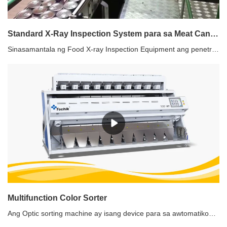
Standard X-Ray Inspection System para sa Meat Can | Techik
Sinasamantala ng Food X-ray Inspection Equipment ang penetrating power ng X-ray upang makita ang kontaminasyon. Maaari itong makamit ang isang buong hanay ng mga inspeksyon ng mga contaminant kabilang ang mga metal, at non-metallic contaminants (salamin, ceramic, bato, buto, matigas na goma, matigas na plastik, atbp.). Maaari nitong suriin ang metal, non-metallic na packaging, at mga de-latang produkto, at ang resulta ng inspeksyon ay hindi maaapektuhan ng temperatura, halumigmig, nilalaman ng asin, atbp.Inirerekomenda ang paggamit ng X-ray inspection system para sa Can Food1. Hindi lamang mga kontaminadong metal, kundi pati na rin ang iba pang hindi metal tulad ng mga bato, seramik, salamin, at matigas na buto.2. Shielding Function lalo na Can shielding at Boundary shielding para sa can food3. Tumpak at mabilis na sistema ng pagtanggi para sa pagkain ng lata
Multifunction Color Sorter
Ang Optic sorting machine ay isang device para sa awtomatikong pagbubukod-bukod ng depektong materyal sa pamamagitan ng paggamit ng optoelectronic detecting technology ayon sa pagkakaiba ng mga optical na katangian ng mga materyales.Standard Version Multifunction Color Sorter Features1. Nilagyan ng high-definition na 5400 pixel full-color sensor, high-definition snapshot function, perpektong pagpapanumbalik ng tunay na kulay ng materyal, 8 beses na pag-magnify ng mga larawan, ultra-high-speed linear scanning speed, pagpapabuti ng kakayahan upang tumpak na matukoy ang maliit na mga depekto.2. Ang intelligent na multiple-type na easy-sorting algorithm system ay nagpapahusay ng parallel analysis at processing capabilities, na may isang-key na setting ng sorting modes, na maaaring magkaroon ng multiple color independent sorting, positive sorting, reverse sorting, multiple sorting, etc., kaya kalaunan pagkamit ng matibay at matatag na pag-uuri na may mas kitang-kitang epekto.3. High-brightness LED cold light source, walang anino na pag-iilaw, para matiyak ang matatag at matibay na kapaligiran sa pag-iilaw