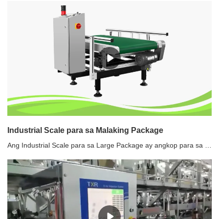
Industrial Scale para sa Malaking Package
Ang Industrial Scale para sa Large Package ay angkop para sa pagsuri ng timbang para sa mga nakabalot na produkto, upang matiyak ang mga pamantayan ng kalidad. Ang Industrial Scale para sa Large Package ay maaaring tumimbang ng mga produkto na kasing bigat ng 50 kilo.Mga Feature ng Industrial Scale para sa Malalaking Package1. Mataas na bilis, mataas na sensitivity, mataas na katatagan dynamic na pagsuri ng timbang2. Madaling linisin, madaling i-disassemble3. Maraming wika4. Imbakan ng data5. Malaking kapasidad ng memorya6. Touch screen7. USB port, Ethernet function8. Real time na pagsubaybay sa PC