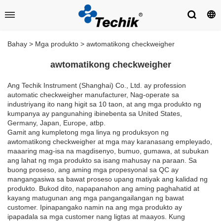
Bahay
>
Mga produkto
>
awtomatikong checkweigher
awtomatikong checkweigher
Ang Techik Instrument (Shanghai) Co., Ltd. ay profession
automatic checkweigher manufacturer, Nag-operate sa
industriyang ito nang higit sa 10 taon, at ang mga produkto ng
kumpanya ay pangunahing ibinebenta sa United States,
Germany, Japan, Europe, atbp.
Gamit ang kumpletong mga linya ng produksyon ng
awtomatikong checkweigher at mga may karanasang empleyado,
maaaring mag-isa na magdisenyo, bumuo, gumawa, at subukan
ang lahat ng mga produkto sa isang mahusay na paraan. Sa
buong proseso, ang aming mga propesyonal sa QC ay
mangangasiwa sa bawat proseso upang matiyak ang kalidad ng
produkto. Bukod dito, napapanahon ang aming paghahatid at
kayang matugunan ang mga pangangailangan ng bawat
customer. Ipinapangako namin na ang mga produkto ay
ipapadala sa mga customer nang ligtas at maayos. Kung