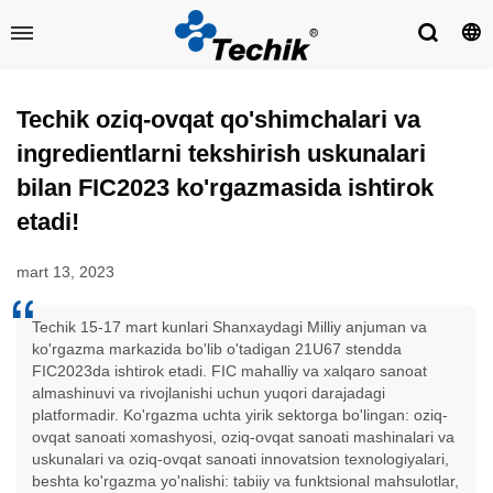
Techik oziq-ovqat qo'shimchalari va
ingredientlarni tekshirish uskunalari
bilan FIC2023 ko'rgazmasida ishtirok
etadi!
mart 13, 2023
Techik 15-17 mart kunlari Shanxaydagi Milliy anjuman va
ko'rgazma markazida bo'lib o'tadigan 21U67 stendda
FIC2023da ishtirok etadi. FIC mahalliy va xalqaro sanoat
almashinuvi va rivojlanishi uchun yuqori darajadagi
platformadir. Ko'rgazma uchta yirik sektorga bo'lingan: oziq-
ovqat sanoati xomashyosi, oziq-ovqat sanoati mashinalari va
uskunalari va oziq-ovqat sanoati innovatsion texnologiyalari,
beshta ko'rgazma yo'nalishi: tabiiy va funktsional mahsulotlar,