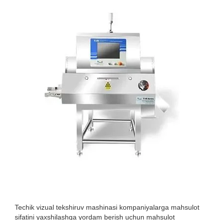
Techik vizual tekshiruv mashinasi kompaniyalarga mahsulot
sifatini yaxshilashga yordam berish uchun mahsulot