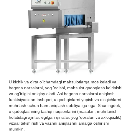
U kichik va o'rta o'lchamdagi mahsulotlarga mos keladi va
begona narsalarni, yog 'oqishi, mahsulot qadoqlash ko'rinishi
va og'irligini aniqlay oladi. Asl begona narsalarni aniqlash
funktsiyasidan tashqari, u qochqinlarni yopish va qisqichlarni
muhrlash uchun ham aniqlash qobiliyatiga ega. Shuningdek,
u qadoqlashning tashqi nuqsonlarini (masalan, muhrlanish
holatidagi ajinlar, egilgan qirralar, yog 'qoralari va axloqsizlik)
vizual tekshirish va vaznni aniqlashni amalga oshirishi
mumkin.