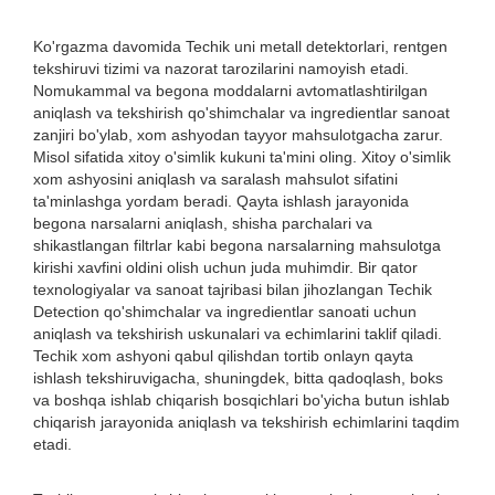
Ko'rgazma davomida Techik uni metall detektorlari, rentgen
tekshiruvi tizimi va nazorat tarozilarini namoyish etadi.
Nomukammal va begona moddalarni avtomatlashtirilgan
aniqlash va tekshirish qo'shimchalar va ingredientlar sanoat
zanjiri bo'ylab, xom ashyodan tayyor mahsulotgacha zarur.
Misol sifatida xitoy o'simlik kukuni ta'mini oling. Xitoy o'simlik
xom ashyosini aniqlash va saralash mahsulot sifatini
ta'minlashga yordam beradi. Qayta ishlash jarayonida
begona narsalarni aniqlash, shisha parchalari va
shikastlangan filtrlar kabi begona narsalarning mahsulotga
kirishi xavfini oldini olish uchun juda muhimdir. Bir qator
texnologiyalar va sanoat tajribasi bilan jihozlangan Techik
Detection qo'shimchalar va ingredientlar sanoati uchun
aniqlash va tekshirish uskunalari va echimlarini taklif qiladi.
Techik xom ashyoni qabul qilishdan tortib onlayn qayta
ishlash tekshiruvigacha, shuningdek, bitta qadoqlash, boks
va boshqa ishlab chiqarish bosqichlari bo'yicha butun ishlab
chiqarish jarayonida aniqlash va tekshirish echimlarini taqdim
etadi.