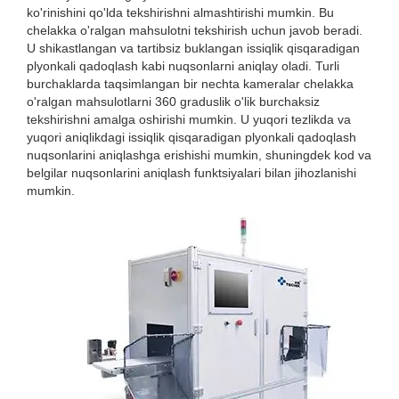
ko'rinishini qo'lda tekshirishni almashtirishi mumkin. Bu
chelakka o'ralgan mahsulotni tekshirish uchun javob beradi.
U shikastlangan va tartibsiz buklangan issiqlik qisqaradigan
plyonkali qadoqlash kabi nuqsonlarni aniqlay oladi. Turli
burchaklarda taqsimlangan bir nechta kameralar chelakka
o'ralgan mahsulotlarni 360 graduslik o'lik burchaksiz
tekshirishni amalga oshirishi mumkin. U yuqori tezlikda va
yuqori aniqlikdagi issiqlik qisqaradigan plyonkali qadoqlash
nuqsonlarini aniqlashga erishishi mumkin, shuningdek kod va
belgilar nuqsonlarini aniqlash funktsiyalari bilan jihozlanishi
mumkin.