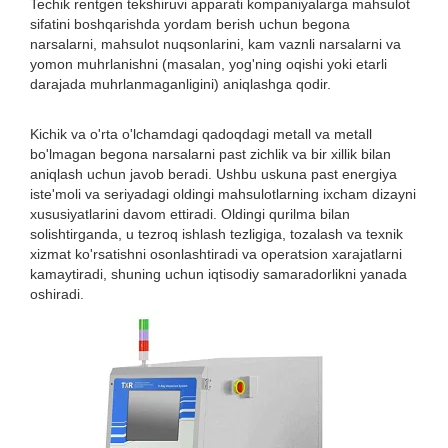
Techik rentgen tekshiruvi apparati kompaniyalarga mahsulot
sifatini boshqarishda yordam berish uchun begona
narsalarni, mahsulot nuqsonlarini, kam vaznli narsalarni va
yomon muhrlanishni (masalan, yog'ning oqishi yoki etarli
darajada muhrlanmaganligini) aniqlashga qodir.
Kichik va o'rta o'lchamdagi qadoqdagi metall va metall
bo'lmagan begona narsalarni past zichlik va bir xillik bilan
aniqlash uchun javob beradi. Ushbu uskuna past energiya
iste'moli va seriyadagi oldingi mahsulotlarning ixcham dizayni
xususiyatlarini davom ettiradi. Oldingi qurilma bilan
solishtirganda, u tezroq ishlash tezligiga, tozalash va texnik
xizmat ko'rsatishni osonlashtiradi va operatsion xarajatlarni
kamaytiradi, shuning uchun iqtisodiy samaradorlikni yanada
oshiradi.