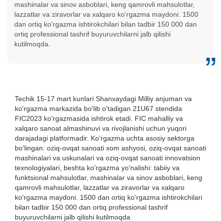
mashinalar va sinov asboblari, keng qamrovli mahsulotlar,
lazzatlar va ziravorlar va xalqaro ko'rgazma maydoni. 1500
dan ortiq ko'rgazma ishtirokchilari bilan tadbir 150 000 dan
ortiq professional tashrif buyuruvchilarni jalb qilishi
kutilmoqda.
Techik 15-17 mart kunlari Shanxaydagi Milliy anjuman va
ko'rgazma markazida bo'lib o'tadigan 21U67 stendida
FIC2023 ko'rgazmasida ishtirok etadi. FIC mahalliy va
xalqaro sanoat almashinuvi va rivojlanishi uchun yuqori
darajadagi platformadir. Ko'rgazma uchta asosiy sektorga
bo'lingan: oziq-ovqat sanoati xom ashyosi, oziq-ovqat sanoati
mashinalari va uskunalari va oziq-ovqat sanoati innovatsion
texnologiyalari, beshta ko'rgazma yo'nalishi: tabiiy va
funktsional mahsulotlar, mashinalar va sinov asboblari, keng
qamrovli mahsulotlar, lazzatlar va ziravorlar va xalqaro
ko'rgazma maydoni. 1500 dan ortiq ko'rgazma ishtirokchilari
bilan tadbir 150 000 dan ortiq professional tashrif
buyuruvchilarni jalb qilishi kutilmoqda.