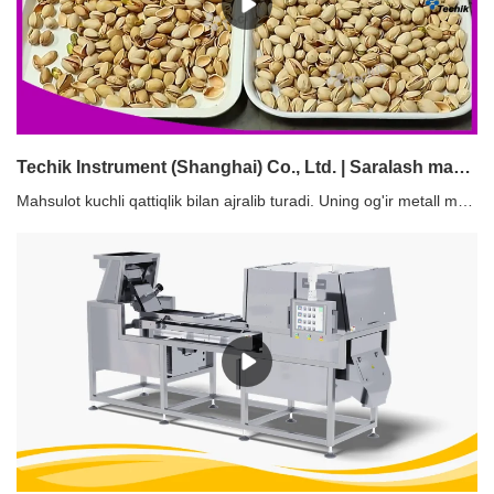
Techik Instrument (Shanghai) Co., Ltd. | Saralash mashinasi ishlab chiqarishda foydalanish xavfsiz
Mahsulot kuchli qattiqlik bilan ajralib turadi. Uning og'ir metall materiallari issiqlik sharoitida ishlov berilgan va ma'lum bosim bilan muhrlangan.