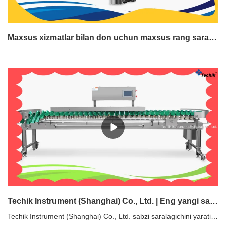
Maxsus xizmatlar bilan don uchun maxsus rang saralovchi Ishlab chiqaruvchi | Techik Instrument (Shanghai) Co., Ltd.
Techik Instrument (Shanghai) Co., Ltd. | Eng yangi sabzi saralash mashinasi to'g'ridan-to'g'ri sotiladi
Techik Instrument (Shanghai) Co., Ltd. sabzi saralagichini yaratish haqida gap ketganda, jarayonning har bir bosqichi hal qiluvchi ahamiyatga ega. Yuqori sifatli xom ashyoni xarid qilishdan tortib, butlovchi qismlarga mohirona ishlov berish, qoplama, anodlash, yig'ish va qattiq sinovlargacha biz har bir bosqichda faxrlanamiz. Bizning mukammallikka sodiqligimiz sizga ishonishingiz mumkin bo'lgan yuqori sifatli mahsulotni olishingizni ta'minlaydi.