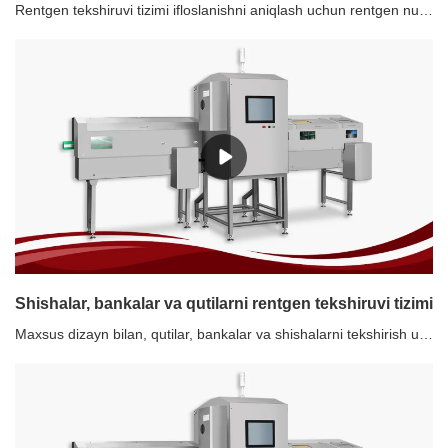
Rentgen tekshiruvi tizimi ifloslanishni aniqlash uchun rentgen nurlarining kirib borish kuchidan foydalanadi. U metall, metall bo'lmagan ifloslantiruvchi moddalarni (shisha, keramika, tosh, suyak, qattiq kauchuk, qattiq plastmassa va boshqalarni) o'z ichiga olgan ifloslantiruvchi moddalarni tekshirishning to'liq spektriga erishishi mumkin. U metall, metall bo'lmagan qadoqlash va konserva mahsulotlarini tekshirishi mumkin va tekshirish effektiga harorat, namlik, tuz miqdori va boshqalar ta'sir qilmaydi.IP69K rentgen apparati go'sht, dengiz mahsulotlari, nam mahsulotlar va boshqalarni tekshirish uchun javob beradi.Tavsiya etilgan rentgen tekshiruvi tizimlaridan foydalanish1. Faqat metall ifloslantiruvchi moddalar emas, balki toshlar, keramika, shisha kabi boshqa metall bo'lmaganlar ham.2. Alyuminiy plyonkali qadoqlangan oziq-ovqat va metall qadoqlangan oziq-ovqat3. Kuchli mahsulot ta'siriga ega bo'lgan tuzlangan bodring kabi yuqori tuzli oziq-ovqat4. Konservalar5. SUSni tekshirish uchun yuqori talablar6. Planshet nuqsoni kabi nuqsonlarni aniqlash.
Shishalar, bankalar va qutilarni rentgen tekshiruvi tizimi
Maxsus dizayn bilan, qutilar, bankalar va shishalarni tekshirish uchun mos.Pastga egilgan rentgen, ikki nurli rentgen, uch nurli rentgen, ajratilgan uch nurli rentgen nurlari mavjud.Xususiyatlari1. Mavjud ishlab chiqarish liniyasi bilan oson ulanish2. Shishada shisha, metallni aniqlashda metall3. Yuqori quvvat va yaxshi aniqlik4. Bir vaqtning o'zida ifloslantiruvchi moddalar va to'ldirish darajasini tekshirish5. Yuqori tezlikda itarish moslamasi6. Konservalangan mahsulot uchun yaxshi yechim