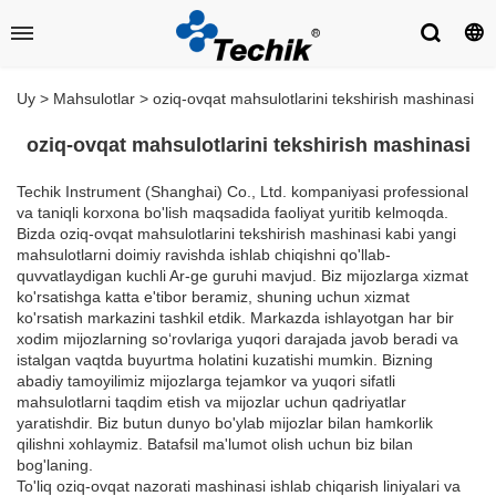
Uy
>
Mahsulotlar
>
oziq-ovqat mahsulotlarini tekshirish mashinasi
oziq-ovqat mahsulotlarini tekshirish mashinasi
Techik Instrument (Shanghai) Co., Ltd. kompaniyasi professional
va taniqli korxona bo'lish maqsadida faoliyat yuritib kelmoqda.
Bizda oziq-ovqat mahsulotlarini tekshirish mashinasi kabi yangi
mahsulotlarni doimiy ravishda ishlab chiqishni qo'llab-
quvvatlaydigan kuchli Ar-ge guruhi mavjud. Biz mijozlarga xizmat
ko'rsatishga katta e'tibor beramiz, shuning uchun xizmat
ko'rsatish markazini tashkil etdik. Markazda ishlayotgan har bir
xodim mijozlarning so‘rovlariga yuqori darajada javob beradi va
istalgan vaqtda buyurtma holatini kuzatishi mumkin. Bizning
abadiy tamoyilimiz mijozlarga tejamkor va yuqori sifatli
mahsulotlarni taqdim etish va mijozlar uchun qadriyatlar
yaratishdir. Biz butun dunyo bo'ylab mijozlar bilan hamkorlik
qilishni xohlaymiz. Batafsil ma'lumot olish uchun biz bilan
bog'laning.
To'liq oziq-ovqat nazorati mashinasi ishlab chiqarish liniyalari va