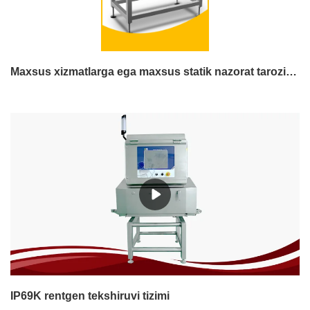
Maxsus xizmatlarga ega maxsus statik nazorat tarozisi Ishlab chiqaruvchi | Techik Instrument (Shanghai) Co., Ltd.
IP69K rentgen tekshiruvi tizimi