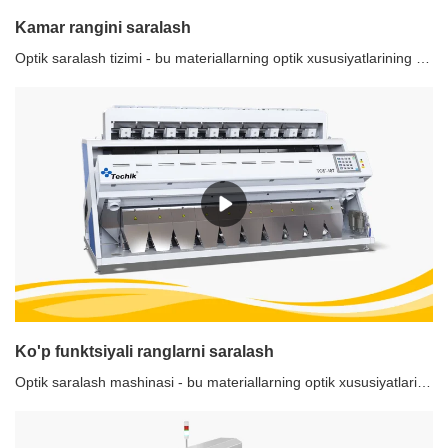
Kamar rangini saralash
Optik saralash tizimi - bu materiallarning optik xususiyatlarining farqiga ko'ra optoelektronik aniqlash texnologiyasidan foydalangan holda nuqsonli materialni avtomatik ravishda saralash uchun qurilma.Xususiyatlari1. Yuqori aniqlikdagi 5400 pikselli toʻliq rangli sensor, yuqori aniqlikdagi surat funksiyasi, materialning haqiqiy rangini mukammal tiklash, fotosuratlarni 8 marta kattalashtirish, ultra yuqori tezlikdagi chiziqli skanerlash tezligi, qobiliyatni yaxshilash bilan jihozlangan. kichik nuqsonlarni aniq aniqlash uchun.2. Aqlli ko'p turdagi oson tartiblash algoritmi tizimi parallel tahlil qilish va qayta ishlash imkoniyatlarini kuchaytiradi, bir nechta rangni mustaqil saralash, ijobiy saralash, teskari saralash, bir nechta saralash va hokazolarni amalga oshirishi mumkin bo'lgan tartiblash rejimlarining bir kalitli sozlanishi, shuning uchun oxir-oqibat yanada yorqin ta'sir bilan bardoshli va barqaror saralashga erishish.3. Barqaror va bardoshli yorug'lik muhitini ta'minlash uchun yuqori yorqinlikdagi LED sovuq yorug'lik manbai, soyasiz yorug'lik.4. Samarali va barqaror uzatish tizimi, kamarni almashtirish uchun qulay, mo'rt materiallarni himoya qilish uchun yaxshi, foydalanishning keng doirasi va yuqori aniq tanlash tezligi.
Ko'p funktsiyali ranglarni saralash
Optik saralash mashinasi - bu materiallarning optik xususiyatlarining farqiga ko'ra optoelektronik aniqlash texnologiyasidan foydalangan holda nuqsonli materialni avtomatik ravishda saralash qurilmasi.Standart versiya ko'p funksiyali rang saralash xususiyatlari1. Yuqori aniqlikdagi 5400 pikselli toʻliq rangli sensor, yuqori aniqlikdagi surat funksiyasi, materialning haqiqiy rangini mukammal tiklash, fotosuratlarni 8 marta kattalashtirish, ultra yuqori tezlikdagi chiziqli skanerlash tezligi, qobiliyatni yaxshilash bilan jihozlangan. kichik nuqsonlarni aniq aniqlash uchun.2. Aqlli ko'p turdagi oson tartiblash algoritmi tizimi parallel tahlil qilish va qayta ishlash imkoniyatlarini kuchaytiradi, bir nechta rangni mustaqil saralash, ijobiy saralash, teskari saralash, bir nechta saralash va hokazolarni amalga oshirishi mumkin bo'lgan tartiblash rejimlarining bir kalitli sozlanishi, shuning uchun oxir-oqibat yanada yorqin ta'sir bilan bardoshli va barqaror saralashga erishish.3. Barqaror va bardoshli yorug'lik muhitini ta'minlash uchun yuqori yorqinlikdagi LED sovuq yorug'lik manbai, soyasiz yorug'lik