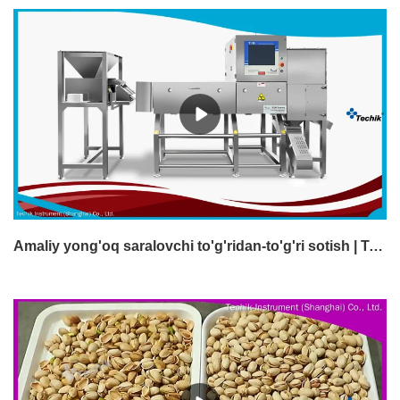
Amaliy yong'oq saralovchi to'g'ridan-to'g'ri sotish | Techik Instrument (Shanghai) Co., Ltd.