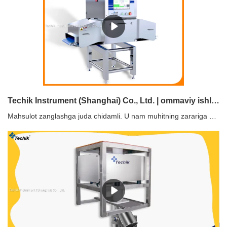
Techik Instrument (Shanghai) Co., Ltd. | ommaviy ishlab chiqarish oziq-ovqat tekshirish mashinasi ta'minoti
Mahsulot zanglashga juda chidamli. U nam muhitning zarariga dosh berishga imkon beruvchi oksidli himoya qatlamiga ega.