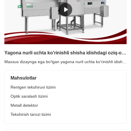
Yagona nurli uchta ko'rinishli shisha idishdagi oziq-ovqat rentgenogrammasini tekshirish tizimlari ishlab chiqaruvchilari
Maxsus dizaynga ega bo'lgan yagona nurli uchta ko'rinishli idish shishasi oziq-ovqat rentgenogrammasini tekshirish tizimlari qutilar, bankalar va butilkalarni tekshirish uchun javob beradi.Yagona nurli uchta ko'rinishli shisha idishdagi oziq-ovqat rentgenogrammasini tekshirish tizimlarining xususiyatlariMavjud ishlab chiqarish liniyasi bilan oson ulanishShishada shisha, metallni aniqlashda metallYuqori quvvat va yaxshi aniqlikBir vaqtning o'zida ifloslantiruvchi moddalar va to'ldirish darajasini tekshirishYuqori tezlikda itarish moslamasiKonservalangan mahsulot uchun yaxshi yechim
Mahsulotlar
Rentgen tekshiruvi tizimi
Optik saralash tizimi
Metall detektor
Tekshirish tarozi tizimi