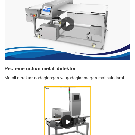
Pechene uchun metall detektor
Metall detektor qadoqlangan va qadoqlanmagan mahsulotlarni onlayn aniqlash uchun qo'llaniladi va qora metall aralashmalari (Fe), rangli metall aralashmalari (mis, alyuminiy) va zanglamaydigan po'latni mahsulotga kirishiga yo'l qo'ymaslik uchun aniqlaydi.Biskvit uchun metall detektordan foydalanish tavsiya etiladiMahsulotning buzilishiga yo'l qo'ymaslik uchun pnevmatik tortuvchi tarmoqli turini rad etuvchining noyob dizayni bilan ushbu turdagi metall detektor turli xil pechene va shirinliklar ishlab chiqarish liniyasida keng qo'llaniladi.