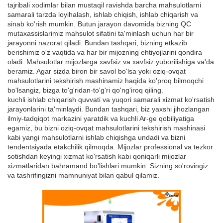
tajribali xodimlar bilan mustaqil ravishda barcha mahsulotlarni
samarali tarzda loyihalash, ishlab chiqish, ishlab chiqarish va
sinab ko'rish mumkin. Butun jarayon davomida bizning QC
mutaxassislarimiz mahsulot sifatini ta'minlash uchun har bir
jarayonni nazorat qiladi. Bundan tashqari, bizning etkazib
berishimiz o'z vaqtida va har bir mijozning ehtiyojlarini qondira
oladi. Mahsulotlar mijozlarga xavfsiz va xavfsiz yuborilishiga va'da
beramiz. Agar sizda biron bir savol bo'lsa yoki oziq-ovqat
mahsulotlarini tekshirish mashinamiz haqida ko'proq bilmoqchi
bo'lsangiz, bizga to'g'ridan-to'g'ri qo'ng'iroq qiling.
kuchli ishlab chiqarish quvvati va yuqori samarali xizmat ko'rsatish
jarayonlarini ta'minlaydi. Bundan tashqari, biz yaxshi jihozlangan
ilmiy-tadqiqot markazini yaratdik va kuchli Ar-ge qobiliyatiga
egamiz, bu bizni oziq-ovqat mahsulotlarini tekshirish mashinasi
kabi yangi mahsulotlarni ishlab chiqishga undadi va bizni
tendentsiyada etakchilik qilmoqda. Mijozlar professional va tezkor
sotishdan keyingi xizmat ko'rsatish kabi qoniqarli mijozlar
xizmatlaridan bahramand bo'lishlari mumkin. Sizning so'rovingiz
va tashrifingizni mamnuniyat bilan qabul qilamiz.