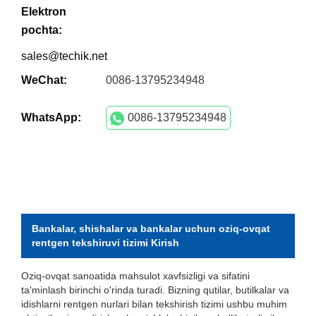
Elektron
pochta:
sales@techik.net
WeChat:
0086-13795234948
WhatsApp:
0086-13795234948
Bankalar, shishalar va bankalar uchun oziq-ovqat
rentgen tekshiruvi tizimi Kirish
Oziq-ovqat sanoatida mahsulot xavfsizligi va sifatini
ta'minlash birinchi o'rinda turadi. Bizning qutilar, butilkalar va
idishlarni rentgen nurlari bilan tekshirish tizimi ushbu muhim