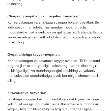
tekshiring.
Chaqaloq ovqatlari va chaqaloq formulasi:
Konservalangan va shishaga solingan bolalar ovqatlari: Bu
juda sezgir mahsulotlar har qanday ifloslantiruvchi
moddalardan xoli ekanligiga va qat'iy xavfsizlik standartlariga
javob beradigan ehtiyotkorlik bilan qadoqlanganligiga ishonch
hosil qiling.
Ovqatlanishga tayyor ovqatlar:
Konservalangan va kavanozli tayyor ovqatlar: To‘liq paketni
begona jismlar bor-yo‘qligini tekshiring, har bir idish to‘g‘ri
to‘ldirilganligini va muhrlanganligini tekshiring va yakuniy
mahsulot sifat standartlariga javob berishiga ishonch hosil
qiling.
Ziravorlar va ziravorlar:
Shishaga solingan ketchup, xantal va salat kiyinishlari: oqish
yoki buzilmasligi uchun idishlarda ifloslantiruvchi moddalar
yo'qligi, to'g'ri to'ldirilganligi va to'g'ri muhrlanganligiga