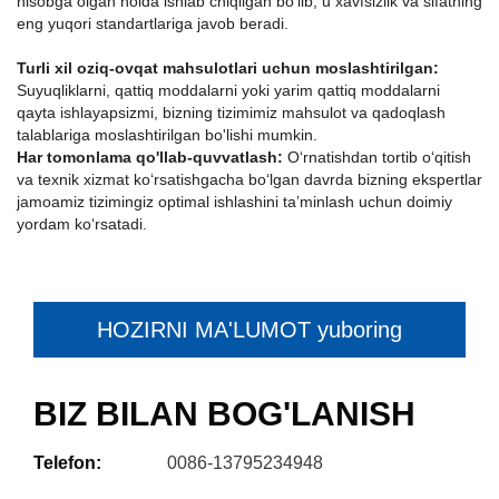
hisobga olgan holda ishlab chiqilgan bo'lib, u xavfsizlik va sifatning
eng yuqori standartlariga javob beradi.
Turli xil oziq-ovqat mahsulotlari uchun moslashtirilgan:
Suyuqliklarni, qattiq moddalarni yoki yarim qattiq moddalarni
qayta ishlayapsizmi, bizning tizimimiz mahsulot va qadoqlash
talablariga moslashtirilgan bo'lishi mumkin.
Har tomonlama qo'llab-quvvatlash:
Oʻrnatishdan tortib oʻqitish
va texnik xizmat koʻrsatishgacha boʻlgan davrda bizning ekspertlar
jamoamiz tizimingiz optimal ishlashini taʼminlash uchun doimiy
yordam koʻrsatadi.
HOZIRNI MA'LUMOT yuboring
BIZ BILAN BOG'LANISH
Telefon:
0086-13795234948