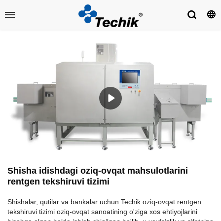
Shisha idishdagi oziq-ovqat mahsulotlarini
rentgen tekshiruvi tizimi
Shishalar, qutilar va bankalar uchun Techik oziq-ovqat rentgen
tekshiruvi tizimi oziq-ovqat sanoatining o'ziga xos ehtiyojlarini