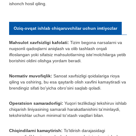
ishonch hosil qiling.
Oziq-ovqat ishlab chiqaruvchilar uchun imtiyozlar
Mahsulot xavfsizligi kafolati:
Tizim begona narsalarni va
nuqsonli qadoqlarni aniqlash va olib tashlash orqali
ifloslangan yoki sifatsiz mahsulotlarning iste'molchilarga yetib
borishini oldini olishga yordam beradi.
Normativ muvofiqlik:
Sanoat xavfsizligi qoidalariga rioya
qiling va oshiring, bu esa qaytarib olish xavfini kamaytiradi va
brendingiz sifati bo'yicha obro'sini saqlab qoladi.
Operatsion samaradorligi:
Yuqori tezlikdagi tekshiruv ishlab
chiqarish liniyasining samarali harakatlanishini ta'minlaydi,
tekshirishlar uchun minimal to'xtash vaqtlari bilan.
Chiqindilarni kamaytirish:
To'ldirish darajasidagi