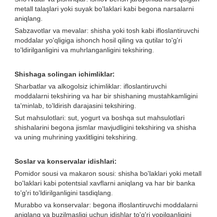
metall talaşlari yoki suyak bo'laklari kabi begona narsalarni
aniqlang.
Sabzavotlar va mevalar: shisha yoki tosh kabi ifloslantiruvchi
moddalar yo'qligiga ishonch hosil qiling va qutilar to'g'ri
to'ldirilganligini va muhrlanganligini tekshiring.
Shishaga solingan ichimliklar:
Sharbatlar va alkogolsiz ichimliklar: ifloslantiruvchi
moddalarni tekshiring va har bir shishaning mustahkamligini
ta'minlab, to'ldirish darajasini tekshiring.
Sut mahsulotlari: sut, yogurt va boshqa sut mahsulotlari
shishalarini begona jismlar mavjudligini tekshiring va shisha
va uning muhrining yaxlitligini tekshiring.
Soslar va konservalar idishlari:
Pomidor sousi va makaron sousi: shisha bo'laklari yoki metall
bo'laklari kabi potentsial xavflarni aniqlang va har bir banka
to'g'ri to'ldirilganligini tasdiqlang.
Murabbo va konservalar: begona ifloslantiruvchi moddalarni
aniqlang va buzilmasligi uchun idishlar to'g'ri yopilganligini