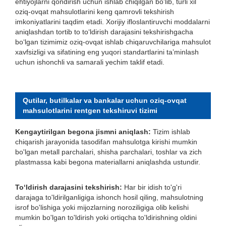
ehtiyojlarni qondirish uchun ishlab chiqilgan bo'lib, turli xil
oziq-ovqat mahsulotlarini keng qamrovli tekshirish
imkoniyatlarini taqdim etadi. Xorijiy ifloslantiruvchi moddalarni
aniqlashdan tortib to toʻldirish darajasini tekshirishgacha
boʻlgan tizimimiz oziq-ovqat ishlab chiqaruvchilariga mahsulot
xavfsizligi va sifatining eng yuqori standartlarini taʼminlash
uchun ishonchli va samarali yechim taklif etadi.
Qutilar, butilkalar va bankalar uchun oziq-ovqat
mahsulotlarini rentgen tekshiruvi tizimi
Kengaytirilgan begona jismni aniqlash:
Tizim ishlab
chiqarish jarayonida tasodifan mahsulotga kirishi mumkin
bo'lgan metall parchalari, shisha parchalari, toshlar va zich
plastmassa kabi begona materiallarni aniqlashda ustundir.
Toʻldirish darajasini tekshirish:
Har bir idish to'g'ri
darajaga to'ldirilganligiga ishonch hosil qiling, mahsulotning
isrof bo'lishiga yoki mijozlarning noroziligiga olib kelishi
mumkin bo'lgan to'ldirish yoki ortiqcha to'ldirishning oldini