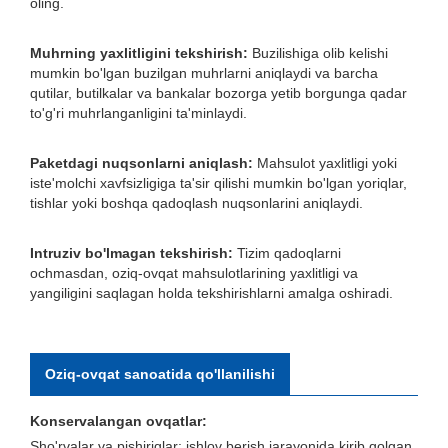
oling.
Muhrning yaxlitligini tekshirish:
Buzilishiga olib kelishi
mumkin bo'lgan buzilgan muhrlarni aniqlaydi va barcha
qutilar, butilkalar va bankalar bozorga yetib borgunga qadar
to'g'ri muhrlanganligini ta'minlaydi.
Paketdagi nuqsonlarni aniqlash:
Mahsulot yaxlitligi yoki
iste'molchi xavfsizligiga ta'sir qilishi mumkin bo'lgan yoriqlar,
tishlar yoki boshqa qadoqlash nuqsonlarini aniqlaydi.
Intruziv bo'lmagan tekshirish:
Tizim qadoqlarni
ochmasdan, oziq-ovqat mahsulotlarining yaxlitligi va
yangiligini saqlagan holda tekshirishlarni amalga oshiradi.
Oziq-ovqat sanoatida qo'llanilishi
Konservalangan ovqatlar:
Sho'rvalar va pishiriqlar: ishlov berish jarayonida kirib qolgan