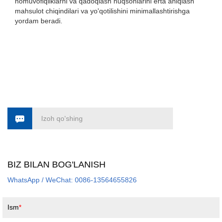
nomuvofiqliklarni va qadoqlash nuqsonlarini erta aniqlash
mahsulot chiqindilari va yo'qotilishini minimallashtirishga
yordam beradi.
Izoh qo'shing
BIZ BILAN BOG'LANISH
WhatsApp / WeChat: 0086-13564655826
Ism