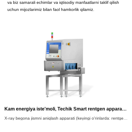
va biz samarali echimlar va iqtisodiy manfaatlarni taklif qilish
uchun mijozlarimiz bilan faol hamkorlik qilamiz.
Kam energiya iste'moli, Techik Smart rentgen apparati oziq-ovqat korxonalariga ifloslantiruvchi moddalarni olib tashlashga yordam beradi
X-ray begona jismni aniqlash apparati (keyingi o'rinlarda: rentgen tekshiruvi mashinasi) 1970-yillardan boshlab asta-sekin oziq-ovqat sanoatida qo'llanila boshlandi. X-nurlarining kirib borish qobiliyati tufayli u ifloslantiruvchi moddalarni, jumladan, metall, shisha, keramika, toshlar va boshqalarni aniqlay oladi va uning aniqlash qobiliyatiga tuz, namlik, harorat, metall plyonka va boshqa omillar taʼsir qilmaydi.