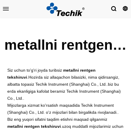
metallni rentgen tekshiruvi
Siz uchun to'g'ri joyda turibsiz
metallni rentgen
tekshiruvi
.Hozirda siz allaqachon bilasizki, nima qidirsangiz,
albatta topasiz Techik Instrument (Shanghai) Co., Ltd..biz bu
erda ekanligiga kafolat beramiz Techik Instrument (Shanghai)
Co., Ltd..
Mijozlarga xizmat ko'rsatish maqsadida Techik Instrument
(Shanghai) Co., Ltd. o'z mijozlari bilan birgalikda rivojlanadi..
Biz eng yuqori sifatni taqdim etishni maqsad qilganmiz
metallni rentgen tekshiruvi
.uzoq muddatli mijozlarimiz uchun