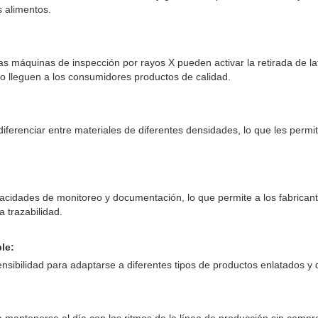
s alimentos.
as máquinas de inspección por rayos X pueden activar la retirada de l
lo lleguen a los consumidores productos de calidad.
erenciar entre materiales de diferentes densidades, lo que les permite 
cidades de monitoreo y documentación, lo que permite a los fabricant
a trazabilidad.
le:
ensibilidad para adaptarse a diferentes tipos de productos enlatados y 
a mantenerse al día con los ritmos de la línea de producción sin compr