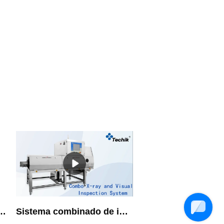
 energía dual para hueso residual para la industria alimentaria
Sistema combinado de inspección visual de rayos X para alimentos