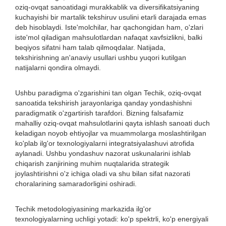
oziq-ovqat sanoatidagi murakkablik va diversifikatsiyaning
kuchayishi bir martalik tekshiruv usulini etarli darajada emas
deb hisoblaydi. Iste'molchilar, har qachongidan ham, o'zlari
iste'mol qiladigan mahsulotlardan nafaqat xavfsizlikni, balki
beqiyos sifatni ham talab qilmoqdalar. Natijada,
tekshirishning an'anaviy usullari ushbu yuqori kutilgan
natijalarni qondira olmaydi.
Ushbu paradigma o'zgarishini tan olgan Techik, oziq-ovqat
sanoatida tekshirish jarayonlariga qanday yondashishni
paradigmatik o'zgartirish tarafdori. Bizning falsafamiz
mahalliy oziq-ovqat mahsulotlarini qayta ishlash sanoati duch
keladigan noyob ehtiyojlar va muammolarga moslashtirilgan
ko'plab ilg'or texnologiyalarni integratsiyalashuvi atrofida
aylanadi. Ushbu yondashuv nazorat uskunalarini ishlab
chiqarish zanjirining muhim nuqtalarida strategik
joylashtirishni o'z ichiga oladi va shu bilan sifat nazorati
choralarining samaradorligini oshiradi.
Techik metodologiyasining markazida ilg'or
texnologiyalarning uchligi yotadi: ko'p spektrli, ko'p energiyali