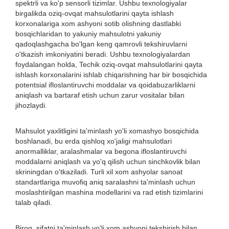
spektrli va ko'p sensorli tizimlar. Ushbu texnologiyalar
birgalikda oziq-ovqat mahsulotlarini qayta ishlash
korxonalariga xom ashyoni sotib olishning dastlabki
bosqichlaridan to yakuniy mahsulotni yakuniy
qadoqlashgacha bo'lgan keng qamrovli tekshiruvlarni
o'tkazish imkoniyatini beradi. Ushbu texnologiyalardan
foydalangan holda, Techik oziq-ovqat mahsulotlarini qayta
ishlash korxonalarini ishlab chiqarishning har bir bosqichida
potentsial ifloslantiruvchi moddalar va qoidabuzarliklarni
aniqlash va bartaraf etish uchun zarur vositalar bilan
jihozlaydi.
Mahsulot yaxlitligini ta'minlash yo'li xomashyo bosqichida
boshlanadi, bu erda qishloq xo'jaligi mahsulotlari
anormalliklar, aralashmalar va begona ifloslantiruvchi
moddalarni aniqlash va yo'q qilish uchun sinchkovlik bilan
skriningdan o'tkaziladi. Turli xil xom ashyolar sanoat
standartlariga muvofiq aniq saralashni ta'minlash uchun
moslashtirilgan mashina modellarini va rad etish tizimlarini
talab qiladi.
Biroq, sifatni ta'minlash yo'li xom ashyoni tekshirish bilan