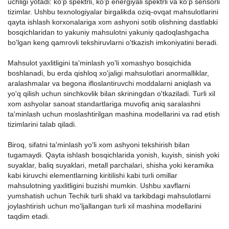
uchligi yotadi: ko'p spektrli, ko'p energiyali spektrli va ko'p sensorli
tizimlar. Ushbu texnologiyalar birgalikda oziq-ovqat mahsulotlarini
qayta ishlash korxonalariga xom ashyoni sotib olishning dastlabki
bosqichlaridan to yakuniy mahsulotni yakuniy qadoqlashgacha
bo'lgan keng qamrovli tekshiruvlarni o'tkazish imkoniyatini beradi.
Mahsulot yaxlitligini ta'minlash yo'li xomashyo bosqichida
boshlanadi, bu erda qishloq xo'jaligi mahsulotlari anormalliklar,
aralashmalar va begona ifloslantiruvchi moddalarni aniqlash va
yo'q qilish uchun sinchkovlik bilan skriningdan o'tkaziladi. Turli xil
xom ashyolar sanoat standartlariga muvofiq aniq saralashni
ta'minlash uchun moslashtirilgan mashina modellarini va rad etish
tizimlarini talab qiladi.
Biroq, sifatni ta'minlash yo'li xom ashyoni tekshirish bilan
tugamaydi. Qayta ishlash bosqichlarida yonish, kuyish, sinish yoki
suyaklar, baliq suyaklari, metall parchalari, shisha yoki keramika
kabi kiruvchi elementlarning kiritilishi kabi turli omillar
mahsulotning yaxlitligini buzishi mumkin. Ushbu xavflarni
yumshatish uchun Techik turli shakl va tarkibdagi mahsulotlarni
joylashtirish uchun mo'ljallangan turli xil mashina modellarini
taqdim etadi.