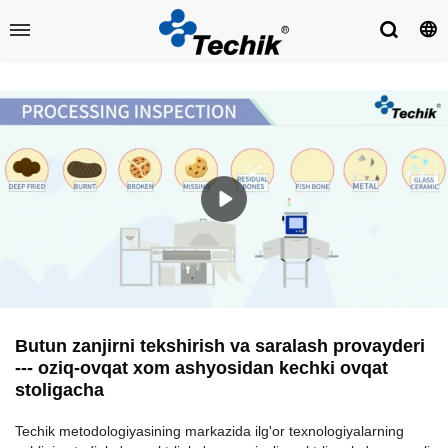
Butun zanjirni tekshirish va saralash provayderi
--- oziq-ovqat xom ashyosidan kechki ovqat
stoligacha
Techik metodologiyasining markazida ilg'or texnologiyalarning