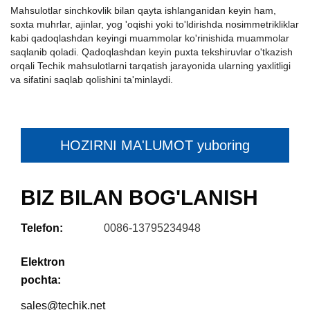
Mahsulotlar sinchkovlik bilan qayta ishlanganidan keyin ham,
soxta muhrlar, ajinlar, yog 'oqishi yoki to'ldirishda nosimmetrikliklar
kabi qadoqlashdan keyingi muammolar ko'rinishida muammolar
saqlanib qoladi. Qadoqlashdan keyin puxta tekshiruvlar o'tkazish
orqali Techik mahsulotlarni tarqatish jarayonida ularning yaxlitligi
va sifatini saqlab qolishini ta'minlaydi.
HOZIRNI MA'LUMOT yuboring
BIZ BILAN BOG'LANISH
Telefon:
0086-13795234948
Elektron
pochta:
sales@techik.net