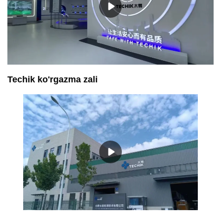
Techik ko'rgazma zali