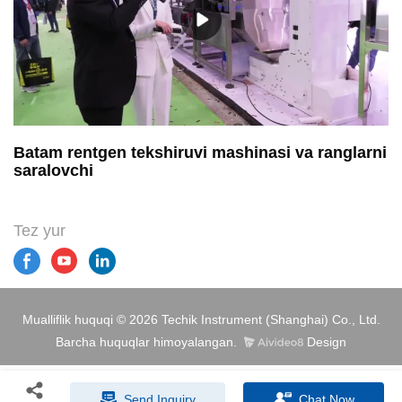
Batam rentgen tekshiruvi mashinasi va ranglarni
saralovchi
Tez yur
Mualliflik huquqi © 2026 Techik Instrument (Shanghai) Co., Ltd.
Barcha huquqlar himoyalangan.
Design
Send Inquiry
Chat Now