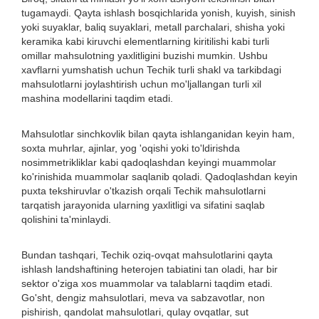
tugamaydi. Qayta ishlash bosqichlarida yonish, kuyish, sinish
yoki suyaklar, baliq suyaklari, metall parchalari, shisha yoki
keramika kabi kiruvchi elementlarning kiritilishi kabi turli
omillar mahsulotning yaxlitligini buzishi mumkin. Ushbu
xavflarni yumshatish uchun Techik turli shakl va tarkibdagi
mahsulotlarni joylashtirish uchun mo'ljallangan turli xil
mashina modellarini taqdim etadi.
Mahsulotlar sinchkovlik bilan qayta ishlanganidan keyin ham,
soxta muhrlar, ajinlar, yog 'oqishi yoki to'ldirishda
nosimmetrikliklar kabi qadoqlashdan keyingi muammolar
ko'rinishida muammolar saqlanib qoladi. Qadoqlashdan keyin
puxta tekshiruvlar o'tkazish orqali Techik mahsulotlarni
tarqatish jarayonida ularning yaxlitligi va sifatini saqlab
qolishini ta'minlaydi.
Bundan tashqari, Techik oziq-ovqat mahsulotlarini qayta
ishlash landshaftining heterojen tabiatini tan oladi, har bir
sektor o'ziga xos muammolar va talablarni taqdim etadi.
Go'sht, dengiz mahsulotlari, meva va sabzavotlar, non
pishirish, qandolat mahsulotlari, qulay ovqatlar, sut