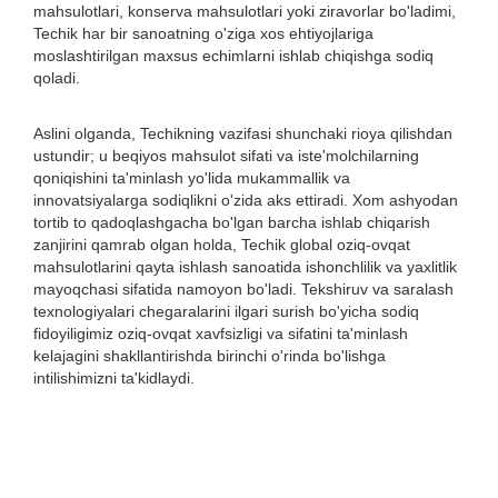
mahsulotlari, konserva mahsulotlari yoki ziravorlar bo'ladimi,
Techik har bir sanoatning o'ziga xos ehtiyojlariga
moslashtirilgan maxsus echimlarni ishlab chiqishga sodiq
qoladi.
Aslini olganda, Techikning vazifasi shunchaki rioya qilishdan
ustundir; u beqiyos mahsulot sifati va iste'molchilarning
qoniqishini ta'minlash yo'lida mukammallik va
innovatsiyalarga sodiqlikni o'zida aks ettiradi. Xom ashyodan
tortib to qadoqlashgacha bo'lgan barcha ishlab chiqarish
zanjirini qamrab olgan holda, Techik global oziq-ovqat
mahsulotlarini qayta ishlash sanoatida ishonchlilik va yaxlitlik
mayoqchasi sifatida namoyon bo'ladi. Tekshiruv va saralash
texnologiyalari chegaralarini ilgari surish bo'yicha sodiq
fidoyiligimiz oziq-ovqat xavfsizligi va sifatini ta'minlash
kelajagini shakllantirishda birinchi o'rinda bo'lishga
intilishimizni ta'kidlaydi.