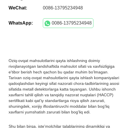
WeChat:
0086-13795234948
WhatsApp:
0086-13795234948
Oziq-ovqat mahsulotlarini qayta ishlashning doimiy
rivojlanayotgan landshaftida mahsulot sifati va xavfsizligiga
e'tibor berish hech qachon bu qadar muhim bo'lmagan.
Tarixan oziq-ovqat mahsulotlarini qayta ishlash kompaniyalari
qadoqlashdan keyingi sifat nazorati chora-tadbirlarining asosi
sifatida metall detektorlarga katta tayangan. Ushbu ishonch
xavflarni tahlil qilish va tanqidiy nazorat nuqtalari (HACCP)
sertifikati kabi qat'iy standartlarga rioya qilish zarurati,
shuningdek, xorijiy ifloslantiruvchi moddalar bilan bog'liq
xavflarni yumshatish zarurati bilan bog'liq edi.
Shu bilan birga, iste'molchilar talablarining dinamikligi va